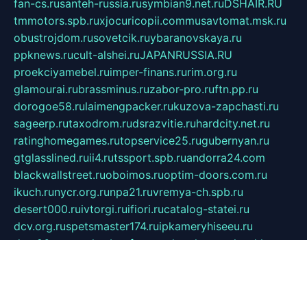
fan-cs.ru
santeh-russia.ru
symbian9.net.ru
DSHAIR.RU
tmmotors.spb.ru
xjocuricopii.com
musavtomat.msk.ru
obustrojdom.ru
sovetcik.ru
ybaranovskaya.ru
ppknews.ru
cult-alshei.ru
JAPANRUSSIA.RU
proekciyamebel.ru
imper-finans.ru
rim.org.ru
glamourai.ru
brassminus.ru
zabor-pro.ru
ftn.pp.ru
dorogoe58.ru
laimengpacker.ru
kuzova-zapchasti.ru
sageerp.ru
taxodrom.ru
dsrazvitie.ru
hardcity.net.ru
ratinghomegames.ru
topservice25.ru
gubernyan.ru
gtglasslined.ru
ii4.ru
tssport.spb.ru
andorra24.com
blackwallstreet.ru
oboimos.ru
optim-doors.com.ru
ikuch.ru
nycr.org.ru
npa21.ru
vremya-ch.spb.ru
desert000.ru
ivtorgi.ru
ifiori.ru
catalog-statei.ru
dcv.org.ru
spetsmaster174.ru
ipkameryhiseeu.ru
dum26.ru
ruspol.spb.ru
fr-opendp.ru
kam-solnyshko.ru
cheyenne-arapaho.ru
sevzapmetal.spb.ru
ted-lapidus.spb.ru
parasite-eliminator.ru
sigma-complete.ru
modernworld.ru
dama-moda.ru