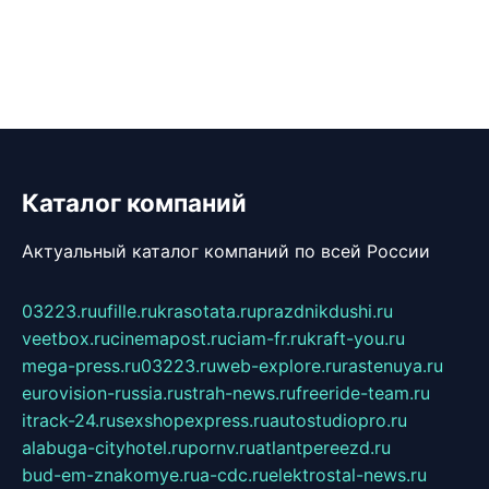
Каталог компаний
Актуальный каталог компаний по всей России
03223.ru
ufille.ru
krasotata.ru
prazdnikdushi.ru
veetbox.ru
cinemapost.ru
ciam-fr.ru
kraft-you.ru
mega-press.ru
03223.ru
web-explore.ru
rastenuya.ru
eurovision-russia.ru
strah-news.ru
freeride-team.ru
itrack-24.ru
sexshopexpress.ru
autostudiopro.ru
alabuga-cityhotel.ru
pornv.ru
atlantpereezd.ru
bud-em-znakomye.ru
a-cdc.ru
elektrostal-news.ru