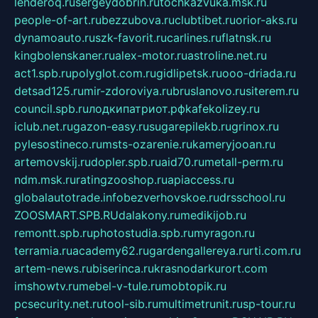
lenderoq.ru
sergeydobrin.ru
tochkazvuka.msk.ru
people-of-art.ru
bezzubova.ru
clubtibet.ru
orior-aks.ru
dynamoauto.ru
szk-favorit.ru
carlines.ru
flatnsk.ru
kingbolenskaner.ru
alex-motor.ru
astroline.net.ru
act1.spb.ru
polyglot.com.ru
gidlipetsk.ru
ooo-driada.ru
detsad125.ru
mir-zdoroviya.ru
bruslanovo.ru
siterem.ru
council.spb.ru
лодкипатриот.рф
kafekolizey.ru
iclub.net.ru
gazon-easy.ru
sugarepilekb.ru
grinox.ru
pylesostineco.ru
msts-ozarenie.ru
kameryjooan.ru
artemovskij.ru
dopler.spb.ru
aid70.ru
metall-perm.ru
ndm.msk.ru
ratingzooshop.ru
apiaccess.ru
globalautotrade.info
bezverhovskoe.ru
drsschool.ru
ZOOSMART.SPB.RU
dalakony.ru
medikijob.ru
remontt.spb.ru
photostudia.spb.ru
myragon.ru
terramia.ru
academy62.ru
gardengallereya.ru
rti.com.ru
artem-news.ru
biserinca.ru
krasnodarkurort.com
imshowtv.ru
mebel-v-tule.ru
mobtopik.ru
pcsecurity.net.ru
tool-sib.ru
multimetrunit.ru
sp-tour.ru