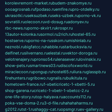
korolevremont-market.ru
budem-znakomye.ru
oooagrosnab.ru
fpodaso.ru
emfire.ru
pro-otdelky.ru
ukrasotki.ru
seksuzbek.ru
seks-uzbek.ru
porno-vk.ru
sovratili.ru
olecoon.ru
vd-dosug.ru
adonyev.ru
rbc-news.ru
porno-skvirt.ru
krospr.ru
13autor-kolonka.ru
sormol.ru
2rich.ru
hostel-65.ru
hostserve.ru
porno-na-russkom.ru
mishinlab.ru
neznobi.ru
bigfatcc.ru
habble.ru
starbucksvia.ru
delfinet.ru
silvernano.ru
elestal.ru
vektor-doroga.ru
velotrenajery.ru
pronso54.ru
lenasever.ru
lovinskix.ru
show-pets.ru
smartnews03.ru
discofoxworld.ru
miraclecoon.ru
pongup.ru
hostel65.ru
liura.ru
glasspb.ru
firehunters.ru
gribowo.ru
gnalis.ru
bulkitula.ru
hometown-france.ru
1-xbeticricetc-1-xbetti-5.ru
shop-garena.ru
cricetc-1-xbetr-1-xbetcc-2.ru
one-life-story.ru
top-halyava.ru
accounts112.ru
poka-vse-doma-2.ru
3-d-file.ru
hahahaharms.ru
g2012.ru
tst-1.ru
shaggy-cat.ru
opsmgr.ru
ev-gallery.ru