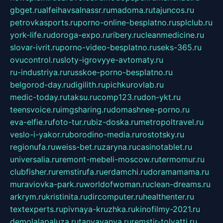
gbget.ru
alfeihavsalnassr.ru
madoma.ru
tajuncos.ru
petrovkasports.ru
porno-online-besplatno.ru
splclub.ru
york-life.ru
doroga-expo.ru
ribery.ru
cleanmedicine.ru
slovar-ivrit.ru
porno-video-besplatno.ru
seks-365.ru
ovucontrol.ru
sloty-igrovyye-avtomaty.ru
ru-industriya.ru
russkoe-porno-besplatno.ru
belgorod-day.ru
digilith.ru
pichkurovlab.ru
medic-today.ru
taksu.ru
comp123.ru
don-ykt.ru
teensvoice.ru
imgsharing.ru
domashnee-porno.ru
eva-elfie.ru
foto-tur.ru
biz-doska.ru
metropoltravel.ru
veslo-i-yakor.ru
borodino-media.ru
rostotsky.ru
regionufa.ru
weiss-bet.ru
zaryna.ru
casinotablet.ru
universalia.ru
remont-mebeli-moscow.ru
termomur.ru
clubfisher.ru
remstirufa.ru
erdamchi.ru
doramamama.ru
muraviovka-park.ru
worldofwoman.ru
clean-dreams.ru
arkrym.ru
kristinita.ru
dircomputer.ru
healthenter.ru
textexperts.ru
pivnaya-kruzhka.ru
kinofilmy-2021.ru
demolalapaluza.ru
tanyavanya.ru
remstir-tolyatti.ru