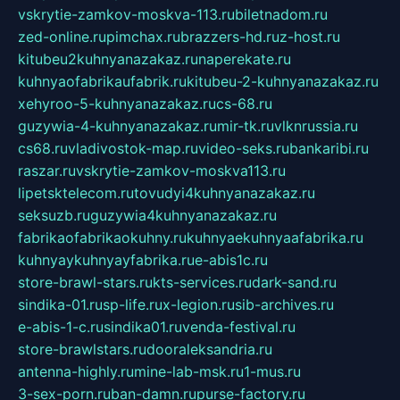
vskrytie-zamkov-moskva-113.ru
biletnadom.ru
zed-online.ru
pimchax.ru
brazzers-hd.ru
z-host.ru
kitubeu2kuhnyanazakaz.ru
naperekate.ru
kuhnyaofabrikaufabrik.ru
kitubeu-2-kuhnyanazakaz.ru
xehyroo-5-kuhnyanazakaz.ru
cs-68.ru
guzywia-4-kuhnyanazakaz.ru
mir-tk.ru
vlknrussia.ru
cs68.ru
vladivostok-map.ru
video-seks.ru
bankaribi.ru
raszar.ru
vskrytie-zamkov-moskva113.ru
lipetsktelecom.ru
tovudyi4kuhnyanazakaz.ru
seksuzb.ru
guzywia4kuhnyanazakaz.ru
fabrikaofabrikaokuhny.ru
kuhnyaekuhnyaafabrika.ru
kuhnyaykuhnyayfabrika.ru
e-abis1c.ru
store-brawl-stars.ru
kts-services.ru
dark-sand.ru
sindika-01.ru
sp-life.ru
x-legion.ru
sib-archives.ru
e-abis-1-c.ru
sindika01.ru
venda-festival.ru
store-brawlstars.ru
dooraleksandria.ru
antenna-highly.ru
mine-lab-msk.ru
1-mus.ru
3-sex-porn.ru
ban-damn.ru
purse-factory.ru