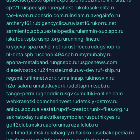
cpt21.ru
ispecspb.ru
regahost.ru
kolosok-elita.ru
tae-kwon.ru
consrio.com.ru
insiam.ru
avegainfo.ru
archery161.ru
bigencyclica.ru
vlast16.ru
korru.net
sarmiento.spb.su
extelopedia.ru
lammin-suo.spb.ru
iskatour.spb.ru
snpi.org.ru
running-line.ru
krygeva-spa.ru
chel.net.ru
rust-loco.ru
dugshop.ru
hl-beta.spb.ru
school494.spb.ru
mymubaby.ru
epoha-metalband.ru
ngr.spb.ru
rusgosnews.com
dieselvostok.ru
24hostel.msk.ru
w-dev.ru
f-ship.ru
regsmi.ru
filmnetwork.ru
malinasp.ru
kinosvin.ru
h2o-salon.ru
malutkayork.ru
deltaprim.spb.ru
tango-perm.ru
gooddir.ru
sgv.su
multiki-online.com
webkrasotki.com
cherinvest.ru
detskiy-ostrov.ru
ankou.spb.ru
alvesta1.ru
pdf-creator.ru
nix-files.org.ru
sakhatoday.ru
elektrikersymboler.ru
sputnikyes.ru
golf2club.msk.ru
aeforums.ru
zallclub.ru
multimodal.msk.ru
habaigry.ru
haikko.ru
sobakopedia.ru