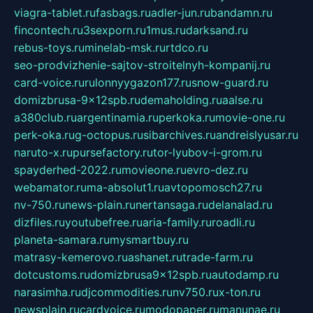
viagra-tablet.ru
fasbags.ru
adler-jun.ru
bandamn.ru
fincontech.ru
3sexporn.ru
1mus.ru
darksand.ru
rebus-toys.ru
minelab-msk.ru
rtdco.ru
seo-prodvizhenie-sajtov-stroitelnyh-kompanij.ru
card-voice.ru
rulonnyygazon177.ru
snow-guard.ru
domizbrusa-9x12spb.ru
demaholding.ru
aalse.ru
a380club.ru
argentinamia.ru
perkoka.ru
movie-one.ru
perk-oka.ru
g-octopus.ru
sibarchives.ru
andreislyusar.ru
naruto-x.ru
pursefactory.ru
tor-lyubov-i-grom.ru
spayderhed-2022.ru
movieone.ru
evro-dez.ru
webamator.ru
ma-absolut1.ru
avtopomosch27.ru
nv-750.ru
news-plain.ru
nertansaga.ru
delanalad.ru
dizfiles.ru
youtubefree.ru
aria-family.ru
roadli.ru
planeta-samara.ru
mysmartbuy.ru
matrasy-kemerovo.ru
ashanet.ru
trade-farm.ru
dotcustoms.ru
domizbrusa9x12spb.ru
autodamp.ru
narasimha.ru
djcommodities.ru
nv750.ru
x-ton.ru
newsplain.ru
cardvoice.ru
modopaper.ru
manunae.ru