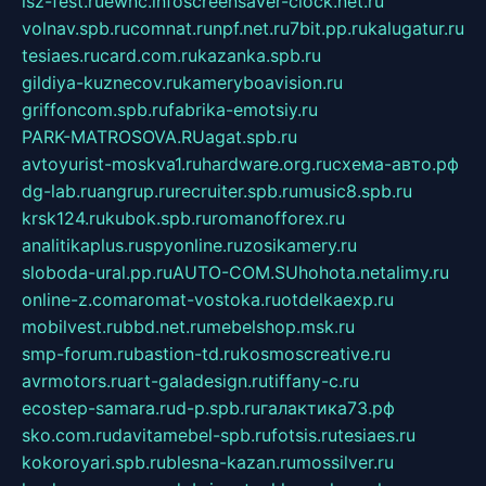
isz-fest.ru
ewnc.info
screensaver-clock.net.ru
volnav.spb.ru
comnat.ru
npf.net.ru
7bit.pp.ru
kalugatur.ru
tesiaes.ru
card.com.ru
kazanka.spb.ru
gildiya-kuznecov.ru
kameryboavision.ru
griffoncom.spb.ru
fabrika-emotsiy.ru
PARK-MATROSOVA.RU
agat.spb.ru
avtoyurist-moskva1.ru
hardware.org.ru
схема-авто.рф
dg-lab.ru
angrup.ru
recruiter.spb.ru
music8.spb.ru
krsk124.ru
kubok.spb.ru
romanofforex.ru
analitikaplus.ru
spyonline.ru
zosikamery.ru
sloboda-ural.pp.ru
AUTO-COM.SU
hohota.net
alimy.ru
online-z.com
aromat-vostoka.ru
otdelkaexp.ru
mobilvest.ru
bbd.net.ru
mebelshop.msk.ru
smp-forum.ru
bastion-td.ru
kosmoscreative.ru
avrmotors.ru
art-galadesign.ru
tiffany-c.ru
ecostep-samara.ru
d-p.spb.ru
галактика73.рф
sko.com.ru
davitamebel-spb.ru
fotsis.ru
tesiaes.ru
kokoroyari.spb.ru
blesna-kazan.ru
mossilver.ru