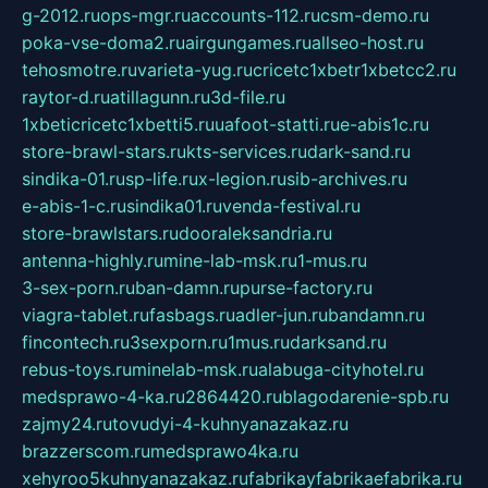
g-2012.ru
ops-mgr.ru
accounts-112.ru
csm-demo.ru
poka-vse-doma2.ru
airgungames.ru
allseo-host.ru
tehosmotre.ru
varieta-yug.ru
cricetc1xbetr1xbetcc2.ru
raytor-d.ru
atillagunn.ru
3d-file.ru
1xbeticricetc1xbetti5.ru
uafoot-statti.ru
e-abis1c.ru
store-brawl-stars.ru
kts-services.ru
dark-sand.ru
sindika-01.ru
sp-life.ru
x-legion.ru
sib-archives.ru
e-abis-1-c.ru
sindika01.ru
venda-festival.ru
store-brawlstars.ru
dooraleksandria.ru
antenna-highly.ru
mine-lab-msk.ru
1-mus.ru
3-sex-porn.ru
ban-damn.ru
purse-factory.ru
viagra-tablet.ru
fasbags.ru
adler-jun.ru
bandamn.ru
fincontech.ru
3sexporn.ru
1mus.ru
darksand.ru
rebus-toys.ru
minelab-msk.ru
alabuga-cityhotel.ru
medsprawo-4-ka.ru
2864420.ru
blagodarenie-spb.ru
zajmy24.ru
tovudyi-4-kuhnyanazakaz.ru
brazzerscom.ru
medsprawo4ka.ru
xehyroo5kuhnyanazakaz.ru
fabrikayfabrikaefabrika.ru