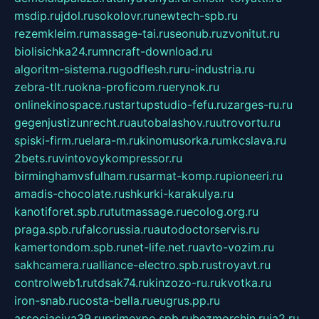
msdip.ru
jdol.ru
sokolovr.ru
newtech-spb.ru
rezemkleim.ru
massage-tai.ru
seonub.ru
zvonitut.ru
biolisichka24.ru
mncraft-download.ru
algoritm-sistema.ru
godflesh.ru
ru-industria.ru
zebra-tlt.ru
okna-proficom.ru
erynok.ru
onlinekinospace.ru
startupstudio-fefu.ru
zarges-ru.ru
gegenjustizunrecht.ru
autobalashov.ru
utrovortu.ru
spiski-firm.ru
elara-m.ru
kinomusorka.ru
mkcslava.ru
2bets.ru
vintovoykompressor.ru
birminghamvsfulham.ru
sarmat-komp.ru
pioneeri.ru
amadis-chocolate.ru
shkurki-karakulya.ru
kanotiforet.spb.ru
tutmassage.ru
ecolog.org.ru
praga.spb.ru
falcorussia.ru
autodoctorservis.ru
kamertondom.spb.ru
net-life.net.ru
avto-vozim.ru
sakhcamera.ru
alliance-electro.spb.ru
stroyavt.ru
controlweb1.ru
tdsak74.ru
kinzozo-ru.ru
kvotka.ru
iron-snab.ru
costa-bella.ru
eugrus.pp.ru
associaciya39.ru
primexpo.spb.ru
bezmorchin.ru
ia2.ru