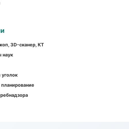
и
ми
оп, 3D-сканер, КТ
ы наук
 уголок
 планирование
требнадзора