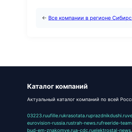
←
Все компании в регионе Сибир
Каталог компаний
Актуальный каталог компаний по всей Рос
03223.ru
ufille.ru
krasotata.ru
prazdnikdushi.ru
v
eurovision-russia.ru
strah-news.ru
freeride-team
bud-em-znakomye.ru
a-cdc.ru
elektrostal-news.