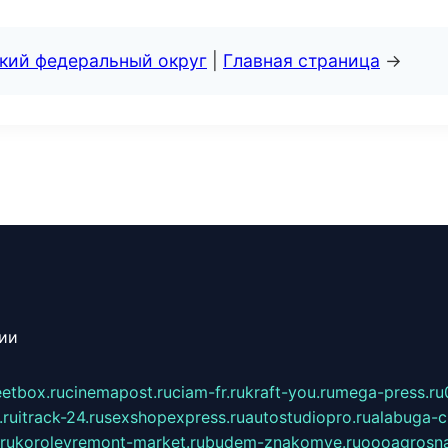
ский федеральный округ
|
Главная страница
→
сии
eetbox.ru
cinemapost.ru
ciam-fr.ru
kraft-you.ru
mega-press.ru
.ru
itrack-24.ru
sexshopexpress.ru
autostudiopro.ru
alabuga-ci
ru
korolevremont-market.ru
budem-znakomye.ru
oooagrosna