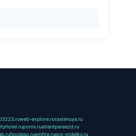
03223.ru
web-explore.ru
rastenuya.ru
tyhotel.ru
pornv.ru
atlantpereezd.ru
b.ru
fpodaso.ru
emfire.ru
pro-otdelky.ru