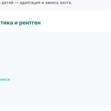
я детей — адаптация и закись азота.
тика и рентген
у
к
линск