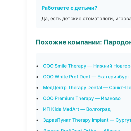
Работаете с детьми?
Да, есть детские стоматологи, игрова
Похожие компании: Пародо
ООО Smile Therapy — Нижний Новгор
ООО White ProfiDent — Екатеринбург
МедЦентр Therapy Dental — Санкт-П
ООО Premium Therapy — Иваново
ИП Kids MedArt — Волгоград
ЗдравПункт Therapy Implant — Сургу
Дентал ProfiDent Ortho — Абакан