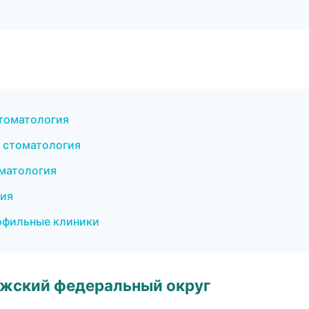
томатология
 стоматология
оматология
гия
рофильные клиники
лжский федеральный округ