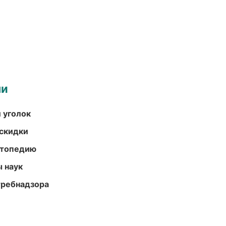
ми
 уголок
скидки
ортопедию
ы наук
требнадзора