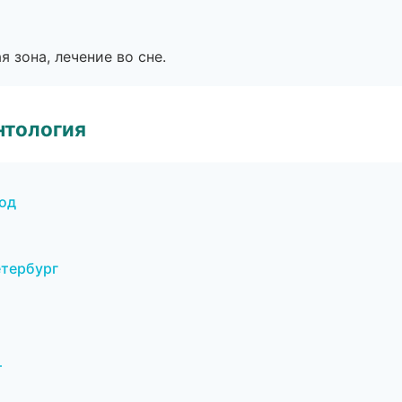
я зона, лечение во сне.
нтология
од
етербург
т