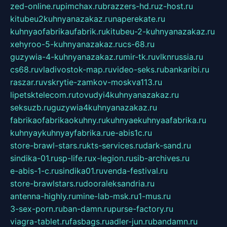
zed-online.ru
pimchax.ru
brazzers-hd.ru
z-host.ru
kitubeu2kuhnyanazakaz.ru
naperekate.ru
kuhnyaofabrikaufabrik.ru
kitubeu-2-kuhnyanazakaz.ru
xehyroo-5-kuhnyanazakaz.ru
cs-68.ru
guzywia-4-kuhnyanazakaz.ru
mir-tk.ru
vlknrussia.ru
cs68.ru
vladivostok-map.ru
video-seks.ru
bankaribi.ru
raszar.ru
vskrytie-zamkov-moskva113.ru
lipetsktelecom.ru
tovudyi4kuhnyanazakaz.ru
seksuzb.ru
guzywia4kuhnyanazakaz.ru
fabrikaofabrikaokuhny.ru
kuhnyaekuhnyaafabrika.ru
kuhnyaykuhnyayfabrika.ru
e-abis1c.ru
store-brawl-stars.ru
kts-services.ru
dark-sand.ru
sindika-01.ru
sp-life.ru
x-legion.ru
sib-archives.ru
e-abis-1-c.ru
sindika01.ru
venda-festival.ru
store-brawlstars.ru
dooraleksandria.ru
antenna-highly.ru
mine-lab-msk.ru
1-mus.ru
3-sex-porn.ru
ban-damn.ru
purse-factory.ru
viagra-tablet.ru
fasbags.ru
adler-jun.ru
bandamn.ru