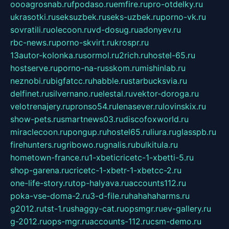
oooagrosnab.ru
fpodaso.ru
emfire.ru
pro-otdelky.ru
ukrasotki.ru
seksuzbek.ru
seks-uzbek.ru
porno-vk.ru
sovratili.ru
olecoon.ru
vd-dosug.ru
adonyev.ru
rbc-news.ru
porno-skvirt.ru
krospr.ru
13autor-kolonka.ru
sormol.ru
2rich.ru
hostel-65.ru
hostserve.ru
porno-na-russkom.ru
mishinlab.ru
neznobi.ru
bigfatcc.ru
habble.ru
starbucksvia.ru
delfinet.ru
silvernano.ru
elestal.ru
vektor-doroga.ru
velotrenajery.ru
pronso54.ru
lenasever.ru
lovinskix.ru
show-pets.ru
smartnews03.ru
discofoxworld.ru
miraclecoon.ru
pongup.ru
hostel65.ru
liura.ru
glasspb.ru
firehunters.ru
gribowo.ru
gnalis.ru
bulkitula.ru
hometown-france.ru
1-xbeticricetc-1-xbetti-5.ru
shop-garena.ru
cricetc-1-xbetr-1-xbetcc-2.ru
one-life-story.ru
top-halyava.ru
accounts112.ru
poka-vse-doma-2.ru
3-d-file.ru
hahahaharms.ru
g2012.ru
tst-1.ru
shaggy-cat.ru
opsmgr.ru
ev-gallery.ru
g-2012.ru
ops-mgr.ru
accounts-112.ru
csm-demo.ru