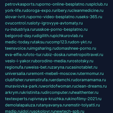
petrovkasports.ru
porno-online-besplatno.ru
splclub.ru
york-life.ru
doroga-expo.ru
ribery.ru
cleanmedicine.ru
slovar-ivrit.ru
porno-video-besplatno.ru
seks-365.ru
ovucontrol.ru
sloty-igrovyye-avtomaty.ru
ru-industriya.ru
russkoe-porno-besplatno.ru
belgorod-day.ru
digilith.ru
pichkurovlab.ru
medic-today.ru
taksu.ru
comp123.ru
don-ykt.ru
teensvoice.ru
imgsharing.ru
domashnee-porno.ru
eva-elfie.ru
foto-tur.ru
biz-doska.ru
metropoltravel.ru
veslo-i-yakor.ru
borodino-media.ru
rostotsky.ru
regionufa.ru
weiss-bet.ru
zaryna.ru
casinotablet.ru
universalia.ru
remont-mebeli-moscow.ru
termomur.ru
clubfisher.ru
remstirufa.ru
erdamchi.ru
doramamama.ru
muraviovka-park.ru
worldofwoman.ru
clean-dreams.ru
arkrym.ru
kristinita.ru
dircomputer.ru
healthenter.ru
textexperts.ru
pivnaya-kruzhka.ru
kinofilmy-2021.ru
demolalapaluza.ru
tanyavanya.ru
remstir-tolyatti.ru
msdip.ru
jdol.ru
sokolovr.ru
newtech-spb.ru