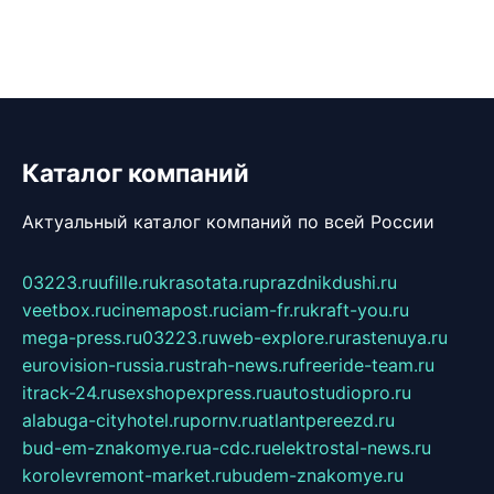
Каталог компаний
Актуальный каталог компаний по всей России
03223.ru
ufille.ru
krasotata.ru
prazdnikdushi.ru
veetbox.ru
cinemapost.ru
ciam-fr.ru
kraft-you.ru
mega-press.ru
03223.ru
web-explore.ru
rastenuya.ru
eurovision-russia.ru
strah-news.ru
freeride-team.ru
itrack-24.ru
sexshopexpress.ru
autostudiopro.ru
alabuga-cityhotel.ru
pornv.ru
atlantpereezd.ru
bud-em-znakomye.ru
a-cdc.ru
elektrostal-news.ru
korolevremont-market.ru
budem-znakomye.ru