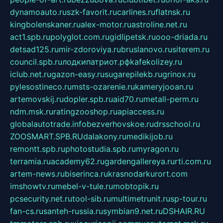
dynamoauto.ru
szk-favorit.ru
carlines.ru
flatnsk.ru
kingbolenskaner.ru
alex-motor.ru
astroline.net.ru
act1.spb.ru
polyglot.com.ru
gidlipetsk.ru
ooo-driada.ru
detsad125.ru
mir-zdoroviya.ru
bruslanovo.ru
siterem.ru
council.spb.ru
лодкипатриот.рф
kafekolizey.ru
iclub.net.ru
gazon-easy.ru
sugarepilekb.ru
grinox.ru
pylesostineco.ru
msts-ozarenie.ru
kameryjooan.ru
artemovskij.ru
dopler.spb.ru
aid70.ru
metall-perm.ru
ndm.msk.ru
ratingzooshop.ru
apiaccess.ru
globalautotrade.info
bezverhovskoe.ru
drsschool.ru
ZOOSMART.SPB.RU
dalakony.ru
medikijob.ru
remontt.spb.ru
photostudia.spb.ru
myragon.ru
terramia.ru
academy62.ru
gardengallereya.ru
rti.com.ru
artem-news.ru
biserinca.ru
krasnodarkurort.com
imshowtv.ru
mebel-v-tule.ru
mobtopik.ru
pcsecurity.net.ru
tool-sib.ru
multimetrunit.ru
sp-tour.ru
fan-cs.ru
santeh-russia.ru
symbian9.net.ru
DSHAIR.RU