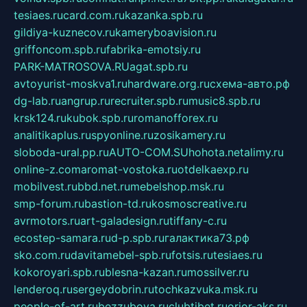
tesiaes.ru
card.com.ru
kazanka.spb.ru
gildiya-kuznecov.ru
kameryboavision.ru
griffoncom.spb.ru
fabrika-emotsiy.ru
PARK-MATROSOVA.RU
agat.spb.ru
avtoyurist-moskva1.ru
hardware.org.ru
схема-авто.рф
dg-lab.ru
angrup.ru
recruiter.spb.ru
music8.spb.ru
krsk124.ru
kubok.spb.ru
romanofforex.ru
analitikaplus.ru
spyonline.ru
zosikamery.ru
sloboda-ural.pp.ru
AUTO-COM.SU
hohota.net
alimy.ru
online-z.com
aromat-vostoka.ru
otdelkaexp.ru
mobilvest.ru
bbd.net.ru
mebelshop.msk.ru
smp-forum.ru
bastion-td.ru
kosmoscreative.ru
avrmotors.ru
art-galadesign.ru
tiffany-c.ru
ecostep-samara.ru
d-p.spb.ru
галактика73.рф
sko.com.ru
davitamebel-spb.ru
fotsis.ru
tesiaes.ru
kokoroyari.spb.ru
blesna-kazan.ru
mossilver.ru
lenderoq.ru
sergeydobrin.ru
tochkazvuka.msk.ru
people-of-art.ru
bezzubova.ru
clubtibet.ru
orior-aks.ru