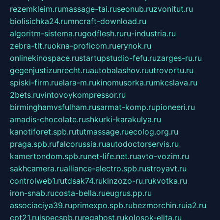
rezemkleim.ru
massage-tai.ru
seonub.ru
zvonitut.ru
biolisichka24.ru
mncraft-download.ru
algoritm-sistema.ru
godflesh.ru
ru-industria.ru
zebra-tlt.ru
okna-proficom.ru
erynok.ru
onlinekinospace.ru
startupstudio-fefu.ru
zarges-ru.ru
gegenjustizunrecht.ru
autobalashov.ru
utrovortu.ru
spiski-firm.ru
elara-m.ru
kinomusorka.ru
mkcslava.ru
2bets.ru
vintovoykompressor.ru
birminghamvsfulham.ru
sarmat-komp.ru
pioneeri.ru
amadis-chocolate.ru
shkurki-karakulya.ru
kanotiforet.spb.ru
tutmassage.ru
ecolog.org.ru
praga.spb.ru
falcorussia.ru
autodoctorservis.ru
kamertondom.spb.ru
net-life.net.ru
avto-vozim.ru
sakhcamera.ru
alliance-electro.spb.ru
stroyavt.ru
controlweb1.ru
tdsak74.ru
kinzozo-ru.ru
kvotka.ru
iron-snab.ru
costa-bella.ru
eugrus.pp.ru
associaciya39.ru
primexpo.spb.ru
bezmorchin.ru
ia2.ru
cpt21.ru
ispecspb.ru
regahost.ru
kolosok-elita.ru