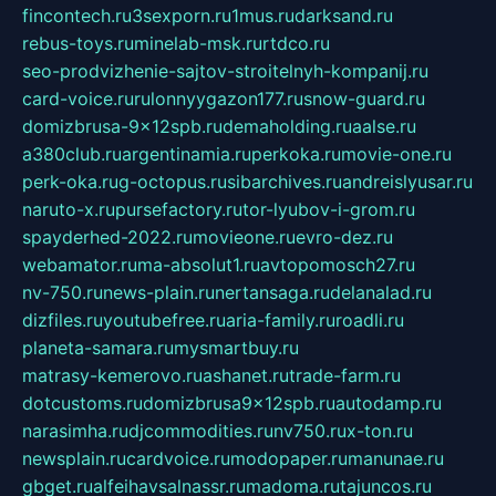
fincontech.ru
3sexporn.ru
1mus.ru
darksand.ru
rebus-toys.ru
minelab-msk.ru
rtdco.ru
seo-prodvizhenie-sajtov-stroitelnyh-kompanij.ru
card-voice.ru
rulonnyygazon177.ru
snow-guard.ru
domizbrusa-9x12spb.ru
demaholding.ru
aalse.ru
a380club.ru
argentinamia.ru
perkoka.ru
movie-one.ru
perk-oka.ru
g-octopus.ru
sibarchives.ru
andreislyusar.ru
naruto-x.ru
pursefactory.ru
tor-lyubov-i-grom.ru
spayderhed-2022.ru
movieone.ru
evro-dez.ru
webamator.ru
ma-absolut1.ru
avtopomosch27.ru
nv-750.ru
news-plain.ru
nertansaga.ru
delanalad.ru
dizfiles.ru
youtubefree.ru
aria-family.ru
roadli.ru
planeta-samara.ru
mysmartbuy.ru
matrasy-kemerovo.ru
ashanet.ru
trade-farm.ru
dotcustoms.ru
domizbrusa9x12spb.ru
autodamp.ru
narasimha.ru
djcommodities.ru
nv750.ru
x-ton.ru
newsplain.ru
cardvoice.ru
modopaper.ru
manunae.ru
gbget.ru
alfeihavsalnassr.ru
madoma.ru
tajuncos.ru