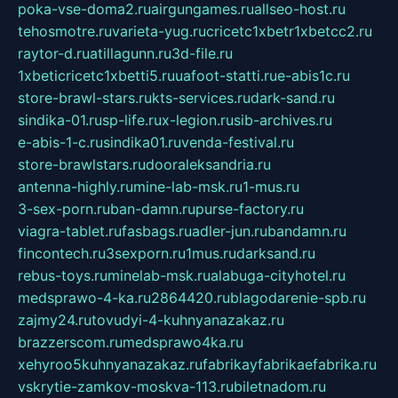
poka-vse-doma2.ru
airgungames.ru
allseo-host.ru
tehosmotre.ru
varieta-yug.ru
cricetc1xbetr1xbetcc2.ru
raytor-d.ru
atillagunn.ru
3d-file.ru
1xbeticricetc1xbetti5.ru
uafoot-statti.ru
e-abis1c.ru
store-brawl-stars.ru
kts-services.ru
dark-sand.ru
sindika-01.ru
sp-life.ru
x-legion.ru
sib-archives.ru
e-abis-1-c.ru
sindika01.ru
venda-festival.ru
store-brawlstars.ru
dooraleksandria.ru
antenna-highly.ru
mine-lab-msk.ru
1-mus.ru
3-sex-porn.ru
ban-damn.ru
purse-factory.ru
viagra-tablet.ru
fasbags.ru
adler-jun.ru
bandamn.ru
fincontech.ru
3sexporn.ru
1mus.ru
darksand.ru
rebus-toys.ru
minelab-msk.ru
alabuga-cityhotel.ru
medsprawo-4-ka.ru
2864420.ru
blagodarenie-spb.ru
zajmy24.ru
tovudyi-4-kuhnyanazakaz.ru
brazzerscom.ru
medsprawo4ka.ru
xehyroo5kuhnyanazakaz.ru
fabrikayfabrikaefabrika.ru
vskrytie-zamkov-moskva-113.ru
biletnadom.ru