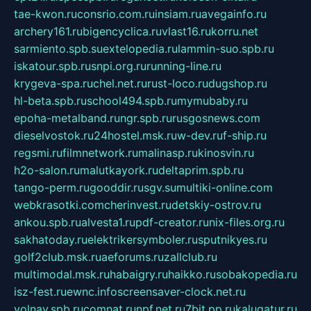
tae-kwon.ru
consrio.com.ru
insiam.ru
avegainfo.ru
archery161.ru
bigencyclica.ru
vlast16.ru
korru.net
sarmiento.spb.su
extelopedia.ru
lammin-suo.spb.ru
iskatour.spb.ru
snpi.org.ru
running-line.ru
krygeva-spa.ru
chel.net.ru
rust-loco.ru
dugshop.ru
hl-beta.spb.ru
school494.spb.ru
mymubaby.ru
epoha-metalband.ru
ngr.spb.ru
rusgosnews.com
dieselvostok.ru
24hostel.msk.ru
w-dev.ru
f-ship.ru
regsmi.ru
filmnetwork.ru
malinasp.ru
kinosvin.ru
h2o-salon.ru
malutkayork.ru
deltaprim.spb.ru
tango-perm.ru
gooddir.ru
sgv.su
multiki-online.com
webkrasotki.com
cherinvest.ru
detskiy-ostrov.ru
ankou.spb.ru
alvesta1.ru
pdf-creator.ru
nix-files.org.ru
sakhatoday.ru
elektrikersymboler.ru
sputnikyes.ru
golf2club.msk.ru
aeforums.ru
zallclub.ru
multimodal.msk.ru
habaigry.ru
haikko.ru
sobakopedia.ru
isz-fest.ru
ewnc.info
screensaver-clock.net.ru
volnav.spb.ru
comnat.ru
npf.net.ru
7bit.pp.ru
kalugatur.ru