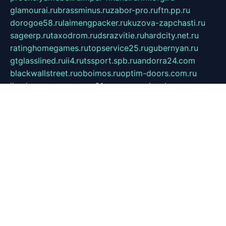
glamourai.ru
brassminus.ru
zabor-pro.ru
ftn.pp.ru
dorogoe58.ru
laimengpacker.ru
kuzova-zapchasti.ru
sageerp.ru
taxodrom.ru
dsrazvitie.ru
hardcity.net.ru
ratinghomegames.ru
topservice25.ru
gubernyan.ru
gtglasslined.ru
ii4.ru
tssport.spb.ru
andorra24.com
blackwallstreet.ru
oboimos.ru
optim-doors.com.ru
ikuch.ru
nycr.org.ru
npa21.ru
vremya-ch.spb.ru
desert000.ru
ivtorgi.ru
ifiori.ru
catalog-statei.ru
dcv.org.ru
spetsmaster174.ru
ipkameryhiseeu.ru
dum26.ru
ruspol.spb.ru
fr-opendp.ru
kam-solnyshko.ru
cheyenne-arapaho.ru
sevzapmetal.spb.ru
ted-lapidus.spb.ru
parasite-eliminator.ru
sigma-complete.ru
modernworld.ru
dama-moda.ru
eholot-group.ru
sk-nvkz.ru
DRONGOLD.RU
democratia2.ru
i-farmer.ru
mass-sport.org
jablonex.spb.ru
bookmess.ru
linkword.ru
refineua.com.ru
cs-spec.net.ru
altay-mebel.ru
DNK-THEATRE.RU
mechaniks.spb.ru
ipcamtechage.ru