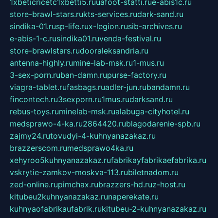
1xbeticricetc1xbetti5.ru
uafoot-statti.ru
e-abis1c.ru
store-brawl-stars.ru
kts-services.ru
dark-sand.ru
sindika-01.ru
sp-life.ru
x-legion.ru
sib-archives.ru
e-abis-1-c.ru
sindika01.ru
venda-festival.ru
store-brawlstars.ru
dooraleksandria.ru
antenna-highly.ru
mine-lab-msk.ru
1-mus.ru
3-sex-porn.ru
ban-damn.ru
purse-factory.ru
viagra-tablet.ru
fasbags.ru
adler-jun.ru
bandamn.ru
fincontech.ru
3sexporn.ru
1mus.ru
darksand.ru
rebus-toys.ru
minelab-msk.ru
alabuga-cityhotel.ru
medsprawo-4-ka.ru
2864420.ru
blagodarenie-spb.ru
zajmy24.ru
tovudyi-4-kuhnyanazakaz.ru
brazzerscom.ru
medsprawo4ka.ru
xehyroo5kuhnyanazakaz.ru
fabrikayfabrikaefabrika.ru
vskrytie-zamkov-moskva-113.ru
biletnadom.ru
zed-online.ru
pimchax.ru
brazzers-hd.ru
z-host.ru
kitubeu2kuhnyanazakaz.ru
naperekate.ru
kuhnyaofabrikaufabrik.ru
kitubeu-2-kuhnyanazakaz.ru