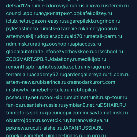
detsad125.ru
mir-zdoroviya.ru
bruslanovo.ru
siterem.ru
council.spb.ru
лодкипатриот.рф
kafekolizey.ru
iclub.net.ru
gazon-easy.ru
sugarepilekb.ru
grinox.ru
pylesostineco.ru
msts-ozarenie.ru
kameryjooan.ru
artemovskij.ru
dopler.spb.ru
aid70.ru
metall-perm.ru
ndm.msk.ru
ratingzooshop.ru
apiaccess.ru
globalautotrade.info
bezverhovskoe.ru
drsschool.ru
ZOOSMART.SPB.RU
dalakony.ru
medikijob.ru
remontt.spb.ru
photostudia.spb.ru
myragon.ru
terramia.ru
academy62.ru
gardengallereya.ru
rti.com.ru
artem-news.ru
biserinca.ru
krasnodarkurort.com
imshowtv.ru
mebel-v-tule.ru
mobtopik.ru
pcsecurity.net.ru
tool-sib.ru
multimetrunit.ru
sp-tour.ru
fan-cs.ru
santeh-russia.ru
symbian9.net.ru
DSHAIR.RU
tmmotors.spb.ru
xjocuricopii.com
musavtomat.msk.ru
obustrojdom.ru
sovetcik.ru
ybaranovskaya.ru
ppknews.ru
cult-alshei.ru
JAPANRUSSIA.RU
proekciyamebel.ru
imper-finans.ru
rim.org.ru