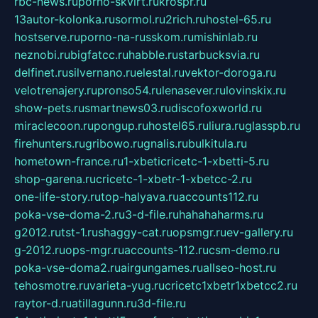
rbc-news.ru
porno-skvirt.ru
krospr.ru
13autor-kolonka.ru
sormol.ru
2rich.ru
hostel-65.ru
hostserve.ru
porno-na-russkom.ru
mishinlab.ru
neznobi.ru
bigfatcc.ru
habble.ru
starbucksvia.ru
delfinet.ru
silvernano.ru
elestal.ru
vektor-doroga.ru
velotrenajery.ru
pronso54.ru
lenasever.ru
lovinskix.ru
show-pets.ru
smartnews03.ru
discofoxworld.ru
miraclecoon.ru
pongup.ru
hostel65.ru
liura.ru
glasspb.ru
firehunters.ru
gribowo.ru
gnalis.ru
bulkitula.ru
hometown-france.ru
1-xbeticricetc-1-xbetti-5.ru
shop-garena.ru
cricetc-1-xbetr-1-xbetcc-2.ru
one-life-story.ru
top-halyava.ru
accounts112.ru
poka-vse-doma-2.ru
3-d-file.ru
hahahaharms.ru
g2012.ru
tst-1.ru
shaggy-cat.ru
opsmgr.ru
ev-gallery.ru
g-2012.ru
ops-mgr.ru
accounts-112.ru
csm-demo.ru
poka-vse-doma2.ru
airgungames.ru
allseo-host.ru
tehosmotre.ru
varieta-yug.ru
cricetc1xbetr1xbetcc2.ru
raytor-d.ru
atillagunn.ru
3d-file.ru