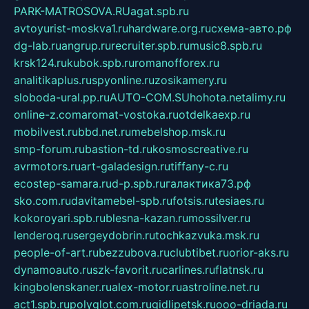
PARK-MATROSOVA.RU
agat.spb.ru
avtoyurist-moskva1.ru
hardware.org.ru
схема-авто.рф
dg-lab.ru
angrup.ru
recruiter.spb.ru
music8.spb.ru
krsk124.ru
kubok.spb.ru
romanofforex.ru
analitikaplus.ru
spyonline.ru
zosikamery.ru
sloboda-ural.pp.ru
AUTO-COM.SU
hohota.net
alimy.ru
online-z.com
aromat-vostoka.ru
otdelkaexp.ru
mobilvest.ru
bbd.net.ru
mebelshop.msk.ru
smp-forum.ru
bastion-td.ru
kosmoscreative.ru
avrmotors.ru
art-galadesign.ru
tiffany-c.ru
ecostep-samara.ru
d-p.spb.ru
галактика73.рф
sko.com.ru
davitamebel-spb.ru
fotsis.ru
tesiaes.ru
kokoroyari.spb.ru
blesna-kazan.ru
mossilver.ru
lenderoq.ru
sergeydobrin.ru
tochkazvuka.msk.ru
people-of-art.ru
bezzubova.ru
clubtibet.ru
orior-aks.ru
dynamoauto.ru
szk-favorit.ru
carlines.ru
flatnsk.ru
kingbolenskaner.ru
alex-motor.ru
astroline.net.ru
act1.spb.ru
polyglot.com.ru
gidlipetsk.ru
ooo-driada.ru