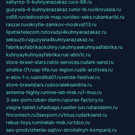
xehyroo-5-kuhnyanazakaz.ru
cs-68.ru
guzywia-4-kuhnyanazakaz.ru
mir-tk.ru
vlknrussia.ru
cs68.ru
vladivostok-map.ru
video-seks.ru
bankaribi.ru
raszar.ru
vskrytie-zamkov-moskva113.ru
lipetsktelecom.ru
tovudyi4kuhnyanazakaz.ru
seksuzb.ru
guzywia4kuhnyanazakaz.ru
fabrikaofabrikaokuhny.ru
kuhnyaekuhnyaafabrika.ru
kuhnyaykuhnyayfabrika.ru
e-abis1c.ru
store-brawl-stars.ru
kts-services.ru
dark-sand.ru
sindika-01.ru
sp-life.ru
x-legion.ru
sib-archives.ru
e-abis-1-c.ru
sindika01.ru
venda-festival.ru
store-brawlstars.ru
dooraleksandria.ru
antenna-highly.ru
mine-lab-msk.ru
1-mus.ru
3-sex-porn.ru
ban-damn.ru
purse-factory.ru
viagra-tablet.ru
fasbags.ru
adler-jun.ru
bandamn.ru
fincontech.ru
3sexporn.ru
1mus.ru
darksand.ru
rebus-toys.ru
minelab-msk.ru
rtdco.ru
seo-prodvizhenie-sajtov-stroitelnyh-kompanij.ru