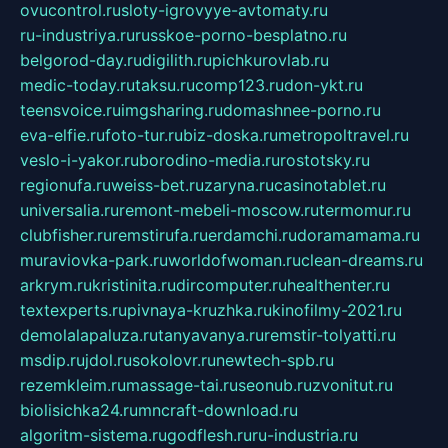
ovucontrol.ru
sloty-igrovyye-avtomaty.ru
ru-industriya.ru
russkoe-porno-besplatno.ru
belgorod-day.ru
digilith.ru
pichkurovlab.ru
medic-today.ru
taksu.ru
comp123.ru
don-ykt.ru
teensvoice.ru
imgsharing.ru
domashnee-porno.ru
eva-elfie.ru
foto-tur.ru
biz-doska.ru
metropoltravel.ru
veslo-i-yakor.ru
borodino-media.ru
rostotsky.ru
regionufa.ru
weiss-bet.ru
zaryna.ru
casinotablet.ru
universalia.ru
remont-mebeli-moscow.ru
termomur.ru
clubfisher.ru
remstirufa.ru
erdamchi.ru
doramamama.ru
muraviovka-park.ru
worldofwoman.ru
clean-dreams.ru
arkrym.ru
kristinita.ru
dircomputer.ru
healthenter.ru
textexperts.ru
pivnaya-kruzhka.ru
kinofilmy-2021.ru
demolalapaluza.ru
tanyavanya.ru
remstir-tolyatti.ru
msdip.ru
jdol.ru
sokolovr.ru
newtech-spb.ru
rezemkleim.ru
massage-tai.ru
seonub.ru
zvonitut.ru
biolisichka24.ru
mncraft-download.ru
algoritm-sistema.ru
godflesh.ru
ru-industria.ru