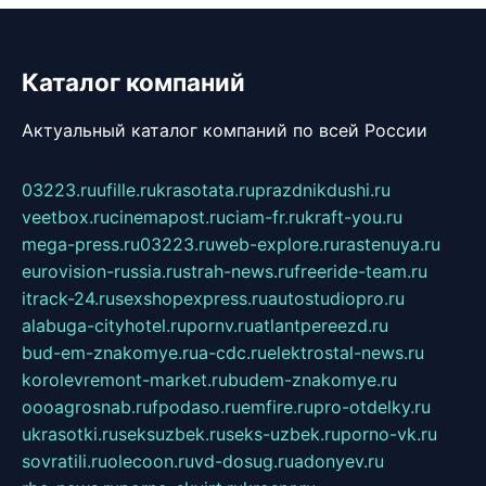
Каталог компаний
Актуальный каталог компаний по всей России
03223.ru
ufille.ru
krasotata.ru
prazdnikdushi.ru
veetbox.ru
cinemapost.ru
ciam-fr.ru
kraft-you.ru
mega-press.ru
03223.ru
web-explore.ru
rastenuya.ru
eurovision-russia.ru
strah-news.ru
freeride-team.ru
itrack-24.ru
sexshopexpress.ru
autostudiopro.ru
alabuga-cityhotel.ru
pornv.ru
atlantpereezd.ru
bud-em-znakomye.ru
a-cdc.ru
elektrostal-news.ru
korolevremont-market.ru
budem-znakomye.ru
oooagrosnab.ru
fpodaso.ru
emfire.ru
pro-otdelky.ru
ukrasotki.ru
seksuzbek.ru
seks-uzbek.ru
porno-vk.ru
sovratili.ru
olecoon.ru
vd-dosug.ru
adonyev.ru