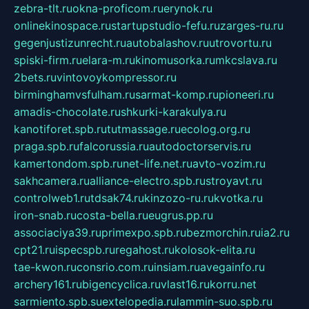
zebra-tlt.ru
okna-proficom.ru
erynok.ru
onlinekinospace.ru
startupstudio-fefu.ru
zarges-ru.ru
gegenjustizunrecht.ru
autobalashov.ru
utrovortu.ru
spiski-firm.ru
elara-m.ru
kinomusorka.ru
mkcslava.ru
2bets.ru
vintovoykompressor.ru
birminghamvsfulham.ru
sarmat-komp.ru
pioneeri.ru
amadis-chocolate.ru
shkurki-karakulya.ru
kanotiforet.spb.ru
tutmassage.ru
ecolog.org.ru
praga.spb.ru
falcorussia.ru
autodoctorservis.ru
kamertondom.spb.ru
net-life.net.ru
avto-vozim.ru
sakhcamera.ru
alliance-electro.spb.ru
stroyavt.ru
controlweb1.ru
tdsak74.ru
kinzozo-ru.ru
kvotka.ru
iron-snab.ru
costa-bella.ru
eugrus.pp.ru
associaciya39.ru
primexpo.spb.ru
bezmorchin.ru
ia2.ru
cpt21.ru
ispecspb.ru
regahost.ru
kolosok-elita.ru
tae-kwon.ru
consrio.com.ru
insiam.ru
avegainfo.ru
archery161.ru
bigencyclica.ru
vlast16.ru
korru.net
sarmiento.spb.su
extelopedia.ru
lammin-suo.spb.ru