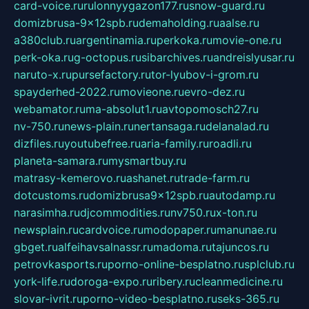
card-voice.ru
rulonnyygazon177.ru
snow-guard.ru
domizbrusa-9x12spb.ru
demaholding.ru
aalse.ru
a380club.ru
argentinamia.ru
perkoka.ru
movie-one.ru
perk-oka.ru
g-octopus.ru
sibarchives.ru
andreislyusar.ru
naruto-x.ru
pursefactory.ru
tor-lyubov-i-grom.ru
spayderhed-2022.ru
movieone.ru
evro-dez.ru
webamator.ru
ma-absolut1.ru
avtopomosch27.ru
nv-750.ru
news-plain.ru
nertansaga.ru
delanalad.ru
dizfiles.ru
youtubefree.ru
aria-family.ru
roadli.ru
planeta-samara.ru
mysmartbuy.ru
matrasy-kemerovo.ru
ashanet.ru
trade-farm.ru
dotcustoms.ru
domizbrusa9x12spb.ru
autodamp.ru
narasimha.ru
djcommodities.ru
nv750.ru
x-ton.ru
newsplain.ru
cardvoice.ru
modopaper.ru
manunae.ru
gbget.ru
alfeihavsalnassr.ru
madoma.ru
tajuncos.ru
petrovkasports.ru
porno-online-besplatno.ru
splclub.ru
york-life.ru
doroga-expo.ru
ribery.ru
cleanmedicine.ru
slovar-ivrit.ru
porno-video-besplatno.ru
seks-365.ru