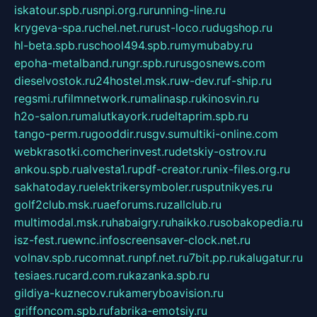
iskatour.spb.ru
snpi.org.ru
running-line.ru
krygeva-spa.ru
chel.net.ru
rust-loco.ru
dugshop.ru
hl-beta.spb.ru
school494.spb.ru
mymubaby.ru
epoha-metalband.ru
ngr.spb.ru
rusgosnews.com
dieselvostok.ru
24hostel.msk.ru
w-dev.ru
f-ship.ru
regsmi.ru
filmnetwork.ru
malinasp.ru
kinosvin.ru
h2o-salon.ru
malutkayork.ru
deltaprim.spb.ru
tango-perm.ru
gooddir.ru
sgv.su
multiki-online.com
webkrasotki.com
cherinvest.ru
detskiy-ostrov.ru
ankou.spb.ru
alvesta1.ru
pdf-creator.ru
nix-files.org.ru
sakhatoday.ru
elektrikersymboler.ru
sputnikyes.ru
golf2club.msk.ru
aeforums.ru
zallclub.ru
multimodal.msk.ru
habaigry.ru
haikko.ru
sobakopedia.ru
isz-fest.ru
ewnc.info
screensaver-clock.net.ru
volnav.spb.ru
comnat.ru
npf.net.ru
7bit.pp.ru
kalugatur.ru
tesiaes.ru
card.com.ru
kazanka.spb.ru
gildiya-kuznecov.ru
kameryboavision.ru
griffoncom.spb.ru
fabrika-emotsiy.ru