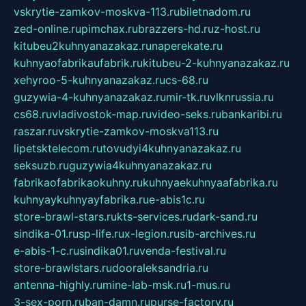
vskrytie-zamkov-moskva-113.ru
biletnadom.ru
zed-online.ru
pimchax.ru
brazzers-hd.ru
z-host.ru
kitubeu2kuhnyanazakaz.ru
naperekate.ru
kuhnyaofabrikaufabrik.ru
kitubeu-2-kuhnyanazakaz.ru
xehyroo-5-kuhnyanazakaz.ru
cs-68.ru
guzywia-4-kuhnyanazakaz.ru
mir-tk.ru
vlknrussia.ru
cs68.ru
vladivostok-map.ru
video-seks.ru
bankaribi.ru
raszar.ru
vskrytie-zamkov-moskva113.ru
lipetsktelecom.ru
tovudyi4kuhnyanazakaz.ru
seksuzb.ru
guzywia4kuhnyanazakaz.ru
fabrikaofabrikaokuhny.ru
kuhnyaekuhnyaafabrika.ru
kuhnyaykuhnyayfabrika.ru
e-abis1c.ru
store-brawl-stars.ru
kts-services.ru
dark-sand.ru
sindika-01.ru
sp-life.ru
x-legion.ru
sib-archives.ru
e-abis-1-c.ru
sindika01.ru
venda-festival.ru
store-brawlstars.ru
dooraleksandria.ru
antenna-highly.ru
mine-lab-msk.ru
1-mus.ru
3-sex-porn.ru
ban-damn.ru
purse-factory.ru