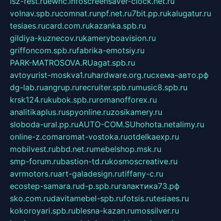
isz-fest.ru
ewnc.info
screensaver-clock.net.ru
volnav.spb.ru
comnat.ru
npf.net.ru
7bit.pp.ru
kalugatur.ru
tesiaes.ru
card.com.ru
kazanka.spb.ru
gildiya-kuznecov.ru
kameryboavision.ru
griffoncom.spb.ru
fabrika-emotsiy.ru
PARK-MATROSOVA.RU
agat.spb.ru
avtoyurist-moskva1.ru
hardware.org.ru
схема-авто.рф
dg-lab.ru
angrup.ru
recruiter.spb.ru
music8.spb.ru
krsk124.ru
kubok.spb.ru
romanofforex.ru
analitikaplus.ru
spyonline.ru
zosikamery.ru
sloboda-ural.pp.ru
AUTO-COM.SU
hohota.net
alimy.ru
online-z.com
aromat-vostoka.ru
otdelkaexp.ru
mobilvest.ru
bbd.net.ru
mebelshop.msk.ru
smp-forum.ru
bastion-td.ru
kosmoscreative.ru
avrmotors.ru
art-galadesign.ru
tiffany-c.ru
ecostep-samara.ru
d-p.spb.ru
галактика73.рф
sko.com.ru
davitamebel-spb.ru
fotsis.ru
tesiaes.ru
kokoroyari.spb.ru
blesna-kazan.ru
mossilver.ru