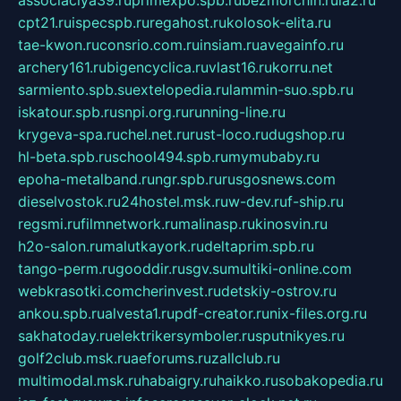
cpt21.ru
ispecspb.ru
regahost.ru
kolosok-elita.ru
tae-kwon.ru
consrio.com.ru
insiam.ru
avegainfo.ru
archery161.ru
bigencyclica.ru
vlast16.ru
korru.net
sarmiento.spb.su
extelopedia.ru
lammin-suo.spb.ru
iskatour.spb.ru
snpi.org.ru
running-line.ru
krygeva-spa.ru
chel.net.ru
rust-loco.ru
dugshop.ru
hl-beta.spb.ru
school494.spb.ru
mymubaby.ru
epoha-metalband.ru
ngr.spb.ru
rusgosnews.com
dieselvostok.ru
24hostel.msk.ru
w-dev.ru
f-ship.ru
regsmi.ru
filmnetwork.ru
malinasp.ru
kinosvin.ru
h2o-salon.ru
malutkayork.ru
deltaprim.spb.ru
tango-perm.ru
gooddir.ru
sgv.su
multiki-online.com
webkrasotki.com
cherinvest.ru
detskiy-ostrov.ru
ankou.spb.ru
alvesta1.ru
pdf-creator.ru
nix-files.org.ru
sakhatoday.ru
elektrikersymboler.ru
sputnikyes.ru
golf2club.msk.ru
aeforums.ru
zallclub.ru
multimodal.msk.ru
habaigry.ru
haikko.ru
sobakopedia.ru