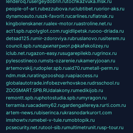
lenderoq.ru
sergeydobrin.ru
tochkazvuka.msk.ru
people-of-art.ru
bezzubova.ru
clubtibet.ru
orior-aks.ru
dynamoauto.ru
szk-favorit.ru
carlines.ru
flatnsk.ru
kingbolenskaner.ru
alex-motor.ru
astroline.net.ru
act1.spb.ru
polyglot.com.ru
gidlipetsk.ru
ooo-driada.ru
detsad125.ru
mir-zdoroviya.ru
bruslanovo.ru
siterem.ru
council.spb.ru
лодкипатриот.рф
kafekolizey.ru
iclub.net.ru
gazon-easy.ru
sugarepilekb.ru
grinox.ru
pylesostineco.ru
msts-ozarenie.ru
kameryjooan.ru
artemovskij.ru
dopler.spb.ru
aid70.ru
metall-perm.ru
ndm.msk.ru
ratingzooshop.ru
apiaccess.ru
globalautotrade.info
bezverhovskoe.ru
drsschool.ru
ZOOSMART.SPB.RU
dalakony.ru
medikijob.ru
remontt.spb.ru
photostudia.spb.ru
myragon.ru
terramia.ru
academy62.ru
gardengallereya.ru
rti.com.ru
artem-news.ru
biserinca.ru
krasnodarkurort.com
imshowtv.ru
mebel-v-tule.ru
mobtopik.ru
pcsecurity.net.ru
tool-sib.ru
multimetrunit.ru
sp-tour.ru