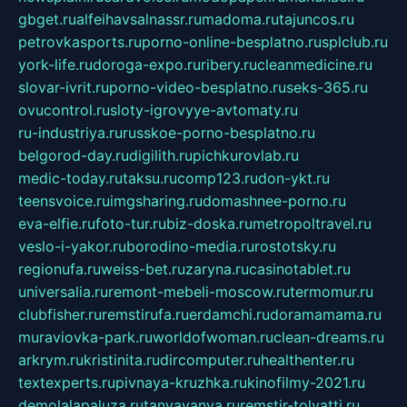
gbget.ru
alfeihavsalnassr.ru
madoma.ru
tajuncos.ru
petrovkasports.ru
porno-online-besplatno.ru
splclub.ru
york-life.ru
doroga-expo.ru
ribery.ru
cleanmedicine.ru
slovar-ivrit.ru
porno-video-besplatno.ru
seks-365.ru
ovucontrol.ru
sloty-igrovyye-avtomaty.ru
ru-industriya.ru
russkoe-porno-besplatno.ru
belgorod-day.ru
digilith.ru
pichkurovlab.ru
medic-today.ru
taksu.ru
comp123.ru
don-ykt.ru
teensvoice.ru
imgsharing.ru
domashnee-porno.ru
eva-elfie.ru
foto-tur.ru
biz-doska.ru
metropoltravel.ru
veslo-i-yakor.ru
borodino-media.ru
rostotsky.ru
regionufa.ru
weiss-bet.ru
zaryna.ru
casinotablet.ru
universalia.ru
remont-mebeli-moscow.ru
termomur.ru
clubfisher.ru
remstirufa.ru
erdamchi.ru
doramamama.ru
muraviovka-park.ru
worldofwoman.ru
clean-dreams.ru
arkrym.ru
kristinita.ru
dircomputer.ru
healthenter.ru
textexperts.ru
pivnaya-kruzhka.ru
kinofilmy-2021.ru
demolalapaluza.ru
tanyavanya.ru
remstir-tolyatti.ru