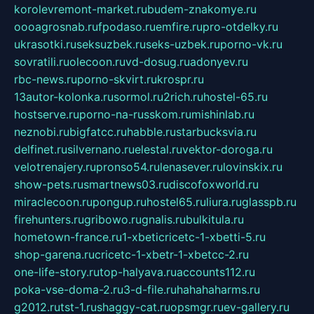
korolevremont-market.ru
budem-znakomye.ru
oooagrosnab.ru
fpodaso.ru
emfire.ru
pro-otdelky.ru
ukrasotki.ru
seksuzbek.ru
seks-uzbek.ru
porno-vk.ru
sovratili.ru
olecoon.ru
vd-dosug.ru
adonyev.ru
rbc-news.ru
porno-skvirt.ru
krospr.ru
13autor-kolonka.ru
sormol.ru
2rich.ru
hostel-65.ru
hostserve.ru
porno-na-russkom.ru
mishinlab.ru
neznobi.ru
bigfatcc.ru
habble.ru
starbucksvia.ru
delfinet.ru
silvernano.ru
elestal.ru
vektor-doroga.ru
velotrenajery.ru
pronso54.ru
lenasever.ru
lovinskix.ru
show-pets.ru
smartnews03.ru
discofoxworld.ru
miraclecoon.ru
pongup.ru
hostel65.ru
liura.ru
glasspb.ru
firehunters.ru
gribowo.ru
gnalis.ru
bulkitula.ru
hometown-france.ru
1-xbeticricetc-1-xbetti-5.ru
shop-garena.ru
cricetc-1-xbetr-1-xbetcc-2.ru
one-life-story.ru
top-halyava.ru
accounts112.ru
poka-vse-doma-2.ru
3-d-file.ru
hahahaharms.ru
g2012.ru
tst-1.ru
shaggy-cat.ru
opsmgr.ru
ev-gallery.ru