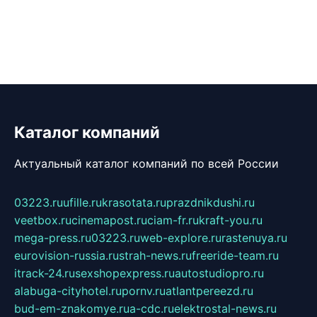
Каталог компаний
Актуальный каталог компаний по всей России
03223.ru
ufille.ru
krasotata.ru
prazdnikdushi.ru
veetbox.ru
cinemapost.ru
ciam-fr.ru
kraft-you.ru
mega-press.ru
03223.ru
web-explore.ru
rastenuya.ru
eurovision-russia.ru
strah-news.ru
freeride-team.ru
itrack-24.ru
sexshopexpress.ru
autostudiopro.ru
alabuga-cityhotel.ru
pornv.ru
atlantpereezd.ru
bud-em-znakomye.ru
a-cdc.ru
elektrostal-news.ru