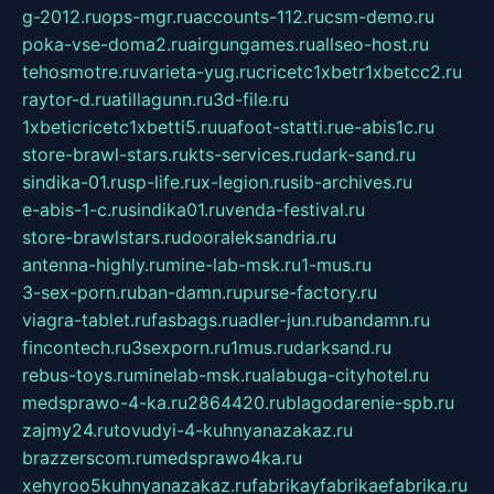
g-2012.ru
ops-mgr.ru
accounts-112.ru
csm-demo.ru
poka-vse-doma2.ru
airgungames.ru
allseo-host.ru
tehosmotre.ru
varieta-yug.ru
cricetc1xbetr1xbetcc2.ru
raytor-d.ru
atillagunn.ru
3d-file.ru
1xbeticricetc1xbetti5.ru
uafoot-statti.ru
e-abis1c.ru
store-brawl-stars.ru
kts-services.ru
dark-sand.ru
sindika-01.ru
sp-life.ru
x-legion.ru
sib-archives.ru
e-abis-1-c.ru
sindika01.ru
venda-festival.ru
store-brawlstars.ru
dooraleksandria.ru
antenna-highly.ru
mine-lab-msk.ru
1-mus.ru
3-sex-porn.ru
ban-damn.ru
purse-factory.ru
viagra-tablet.ru
fasbags.ru
adler-jun.ru
bandamn.ru
fincontech.ru
3sexporn.ru
1mus.ru
darksand.ru
rebus-toys.ru
minelab-msk.ru
alabuga-cityhotel.ru
medsprawo-4-ka.ru
2864420.ru
blagodarenie-spb.ru
zajmy24.ru
tovudyi-4-kuhnyanazakaz.ru
brazzerscom.ru
medsprawo4ka.ru
xehyroo5kuhnyanazakaz.ru
fabrikayfabrikaefabrika.ru