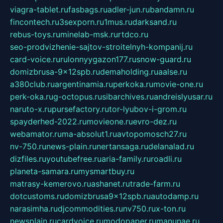
viagra-tablet.ru
fasbags.ru
adler-jun.ru
bandamn.ru
fincontech.ru
3sexporn.ru
1mus.ru
darksand.ru
rebus-toys.ru
minelab-msk.ru
rtdco.ru
seo-prodvizhenie-sajtov-stroitelnyh-kompanij.ru
card-voice.ru
rulonnyygazon177.ru
snow-guard.ru
domizbrusa-9x12spb.ru
demaholding.ru
aalse.ru
a380club.ru
argentinamia.ru
perkoka.ru
movie-one.ru
perk-oka.ru
g-octopus.ru
sibarchives.ru
andreislyusar.ru
naruto-x.ru
pursefactory.ru
tor-lyubov-i-grom.ru
spayderhed-2022.ru
movieone.ru
evro-dez.ru
webamator.ru
ma-absolut1.ru
avtopomosch27.ru
nv-750.ru
news-plain.ru
nertansaga.ru
delanalad.ru
dizfiles.ru
youtubefree.ru
aria-family.ru
roadli.ru
planeta-samara.ru
mysmartbuy.ru
matrasy-kemerovo.ru
ashanet.ru
trade-farm.ru
dotcustoms.ru
domizbrusa9x12spb.ru
autodamp.ru
narasimha.ru
djcommodities.ru
nv750.ru
x-ton.ru
newsplain.ru
cardvoice.ru
modopaper.ru
manunae.ru