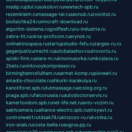
msdip.ru
jdol.ru
sokolovr.ru
newtech-spb.ru
rezemkleim.ru
massage-tai.ru
seonub.ru
zvonitut.ru
biolisichka24.ru
mncraft-download.ru
algoritm-sistema.ru
godflesh.ru
ru-industria.ru
zebra-tlt.ru
okna-proficom.ru
erynok.ru
onlinekinospace.ru
startupstudio-fefu.ru
zarges-ru.ru
gegenjustizunrecht.ru
autobalashov.ru
utrovortu.ru
spiski-firm.ru
elara-m.ru
kinomusorka.ru
mkcslava.ru
2bets.ru
vintovoykompressor.ru
birminghamvsfulham.ru
sarmat-komp.ru
pioneeri.ru
amadis-chocolate.ru
shkurki-karakulya.ru
kanotiforet.spb.ru
tutmassage.ru
ecolog.org.ru
praga.spb.ru
falcorussia.ru
autodoctorservis.ru
kamertondom.spb.ru
net-life.net.ru
avto-vozim.ru
sakhcamera.ru
alliance-electro.spb.ru
stroyavt.ru
controlweb1.ru
tdsak74.ru
kinzozo-ru.ru
kvotka.ru
iron-snab.ru
costa-bella.ru
eugrus.pp.ru
associaciya39.ru
primexpo.spb.ru
bezmorchin.ru
ia2.ru