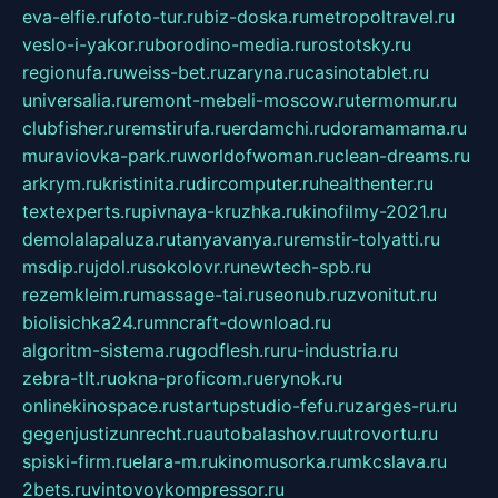
eva-elfie.ru
foto-tur.ru
biz-doska.ru
metropoltravel.ru
veslo-i-yakor.ru
borodino-media.ru
rostotsky.ru
regionufa.ru
weiss-bet.ru
zaryna.ru
casinotablet.ru
universalia.ru
remont-mebeli-moscow.ru
termomur.ru
clubfisher.ru
remstirufa.ru
erdamchi.ru
doramamama.ru
muraviovka-park.ru
worldofwoman.ru
clean-dreams.ru
arkrym.ru
kristinita.ru
dircomputer.ru
healthenter.ru
textexperts.ru
pivnaya-kruzhka.ru
kinofilmy-2021.ru
demolalapaluza.ru
tanyavanya.ru
remstir-tolyatti.ru
msdip.ru
jdol.ru
sokolovr.ru
newtech-spb.ru
rezemkleim.ru
massage-tai.ru
seonub.ru
zvonitut.ru
biolisichka24.ru
mncraft-download.ru
algoritm-sistema.ru
godflesh.ru
ru-industria.ru
zebra-tlt.ru
okna-proficom.ru
erynok.ru
onlinekinospace.ru
startupstudio-fefu.ru
zarges-ru.ru
gegenjustizunrecht.ru
autobalashov.ru
utrovortu.ru
spiski-firm.ru
elara-m.ru
kinomusorka.ru
mkcslava.ru
2bets.ru
vintovoykompressor.ru