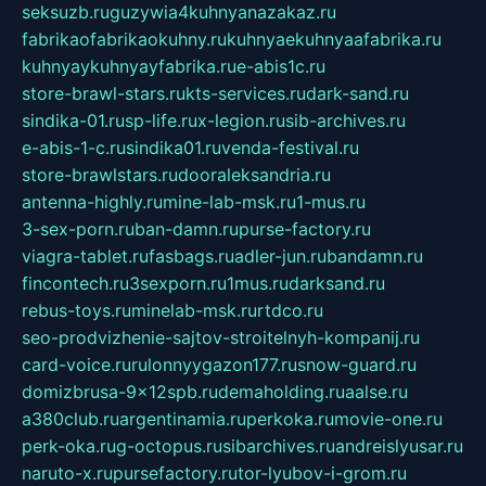
seksuzb.ru
guzywia4kuhnyanazakaz.ru
fabrikaofabrikaokuhny.ru
kuhnyaekuhnyaafabrika.ru
kuhnyaykuhnyayfabrika.ru
e-abis1c.ru
store-brawl-stars.ru
kts-services.ru
dark-sand.ru
sindika-01.ru
sp-life.ru
x-legion.ru
sib-archives.ru
e-abis-1-c.ru
sindika01.ru
venda-festival.ru
store-brawlstars.ru
dooraleksandria.ru
antenna-highly.ru
mine-lab-msk.ru
1-mus.ru
3-sex-porn.ru
ban-damn.ru
purse-factory.ru
viagra-tablet.ru
fasbags.ru
adler-jun.ru
bandamn.ru
fincontech.ru
3sexporn.ru
1mus.ru
darksand.ru
rebus-toys.ru
minelab-msk.ru
rtdco.ru
seo-prodvizhenie-sajtov-stroitelnyh-kompanij.ru
card-voice.ru
rulonnyygazon177.ru
snow-guard.ru
domizbrusa-9x12spb.ru
demaholding.ru
aalse.ru
a380club.ru
argentinamia.ru
perkoka.ru
movie-one.ru
perk-oka.ru
g-octopus.ru
sibarchives.ru
andreislyusar.ru
naruto-x.ru
pursefactory.ru
tor-lyubov-i-grom.ru