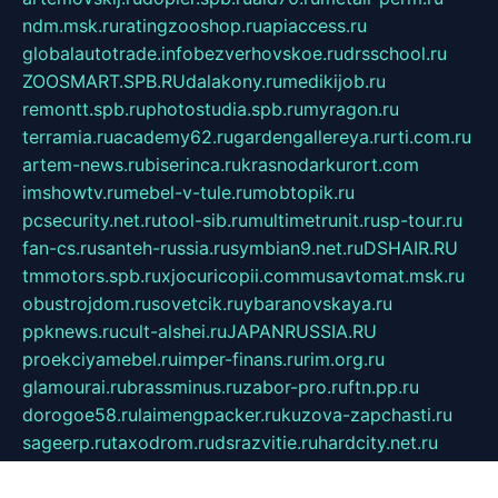
ndm.msk.ru
ratingzooshop.ru
apiaccess.ru
globalautotrade.info
bezverhovskoe.ru
drsschool.ru
ZOOSMART.SPB.RU
dalakony.ru
medikijob.ru
remontt.spb.ru
photostudia.spb.ru
myragon.ru
terramia.ru
academy62.ru
gardengallereya.ru
rti.com.ru
artem-news.ru
biserinca.ru
krasnodarkurort.com
imshowtv.ru
mebel-v-tule.ru
mobtopik.ru
pcsecurity.net.ru
tool-sib.ru
multimetrunit.ru
sp-tour.ru
fan-cs.ru
santeh-russia.ru
symbian9.net.ru
DSHAIR.RU
tmmotors.spb.ru
xjocuricopii.com
musavtomat.msk.ru
obustrojdom.ru
sovetcik.ru
ybaranovskaya.ru
ppknews.ru
cult-alshei.ru
JAPANRUSSIA.RU
proekciyamebel.ru
imper-finans.ru
rim.org.ru
glamourai.ru
brassminus.ru
zabor-pro.ru
ftn.pp.ru
dorogoe58.ru
laimengpacker.ru
kuzova-zapchasti.ru
sageerp.ru
taxodrom.ru
dsrazvitie.ru
hardcity.net.ru
ratinghomegames.ru
topservice25.ru
gubernyan.ru