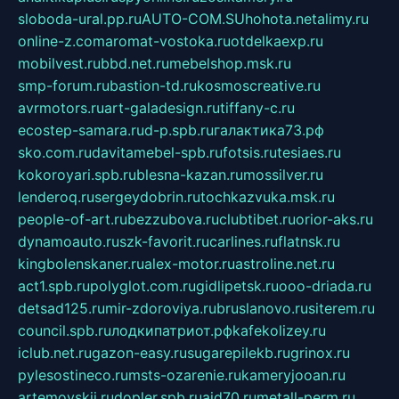
sloboda-ural.pp.ru
AUTO-COM.SU
hohota.net
alimy.ru
online-z.com
aromat-vostoka.ru
otdelkaexp.ru
mobilvest.ru
bbd.net.ru
mebelshop.msk.ru
smp-forum.ru
bastion-td.ru
kosmoscreative.ru
avrmotors.ru
art-galadesign.ru
tiffany-c.ru
ecostep-samara.ru
d-p.spb.ru
галактика73.рф
sko.com.ru
davitamebel-spb.ru
fotsis.ru
tesiaes.ru
kokoroyari.spb.ru
blesna-kazan.ru
mossilver.ru
lenderoq.ru
sergeydobrin.ru
tochkazvuka.msk.ru
people-of-art.ru
bezzubova.ru
clubtibet.ru
orior-aks.ru
dynamoauto.ru
szk-favorit.ru
carlines.ru
flatnsk.ru
kingbolenskaner.ru
alex-motor.ru
astroline.net.ru
act1.spb.ru
polyglot.com.ru
gidlipetsk.ru
ooo-driada.ru
detsad125.ru
mir-zdoroviya.ru
bruslanovo.ru
siterem.ru
council.spb.ru
лодкипатриот.рф
kafekolizey.ru
iclub.net.ru
gazon-easy.ru
sugarepilekb.ru
grinox.ru
pylesostineco.ru
msts-ozarenie.ru
kameryjooan.ru
artemovskij.ru
dopler.spb.ru
aid70.ru
metall-perm.ru