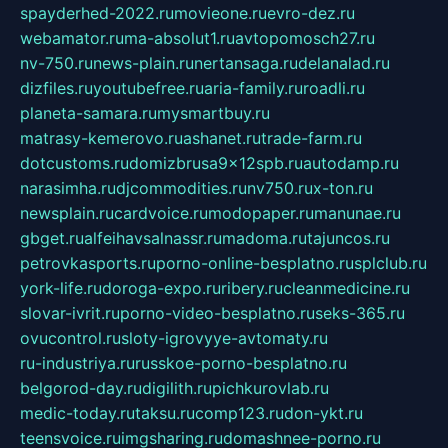
spayderhed-2022.ru
movieone.ru
evro-dez.ru
webamator.ru
ma-absolut1.ru
avtopomosch27.ru
nv-750.ru
news-plain.ru
nertansaga.ru
delanalad.ru
dizfiles.ru
youtubefree.ru
aria-family.ru
roadli.ru
planeta-samara.ru
mysmartbuy.ru
matrasy-kemerovo.ru
ashanet.ru
trade-farm.ru
dotcustoms.ru
domizbrusa9x12spb.ru
autodamp.ru
narasimha.ru
djcommodities.ru
nv750.ru
x-ton.ru
newsplain.ru
cardvoice.ru
modopaper.ru
manunae.ru
gbget.ru
alfeihavsalnassr.ru
madoma.ru
tajuncos.ru
petrovkasports.ru
porno-online-besplatno.ru
splclub.ru
york-life.ru
doroga-expo.ru
ribery.ru
cleanmedicine.ru
slovar-ivrit.ru
porno-video-besplatno.ru
seks-365.ru
ovucontrol.ru
sloty-igrovyye-avtomaty.ru
ru-industriya.ru
russkoe-porno-besplatno.ru
belgorod-day.ru
digilith.ru
pichkurovlab.ru
medic-today.ru
taksu.ru
comp123.ru
don-ykt.ru
teensvoice.ru
imgsharing.ru
domashnee-porno.ru