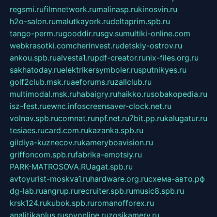
regsmi.ru
filmnetwork.ru
malinasp.ru
kinosvin.ru
h2o-salon.ru
malutkayork.ru
deltaprim.spb.ru
tango-perm.ru
gooddir.ru
sgv.su
multiki-online.com
webkrasotki.com
cherinvest.ru
detskiy-ostrov.ru
ankou.spb.ru
alvesta1.ru
pdf-creator.ru
nix-files.org.ru
sakhatoday.ru
elektrikersymboler.ru
sputnikyes.ru
golf2club.msk.ru
aeforums.ru
zallclub.ru
multimodal.msk.ru
habaigry.ru
haikko.ru
sobakopedia.ru
isz-fest.ru
ewnc.info
screensaver-clock.net.ru
volnav.spb.ru
comnat.ru
npf.net.ru
7bit.pp.ru
kalugatur.ru
tesiaes.ru
card.com.ru
kazanka.spb.ru
gildiya-kuznecov.ru
kameryboavision.ru
griffoncom.spb.ru
fabrika-emotsiy.ru
PARK-MATROSOVA.RU
agat.spb.ru
avtoyurist-moskva1.ru
hardware.org.ru
схема-авто.рф
dg-lab.ru
angrup.ru
recruiter.spb.ru
music8.spb.ru
krsk124.ru
kubok.spb.ru
romanofforex.ru
analitikaplus.ru
spyonline.ru
zosikamery.ru