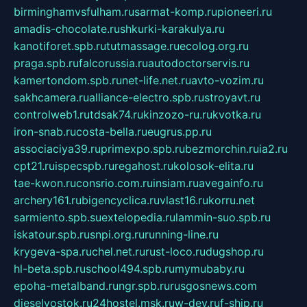
birminghamvsfulham.ru
sarmat-komp.ru
pioneeri.ru
amadis-chocolate.ru
shkurki-karakulya.ru
kanotiforet.spb.ru
tutmassage.ru
ecolog.org.ru
praga.spb.ru
falcorussia.ru
autodoctorservis.ru
kamertondom.spb.ru
net-life.net.ru
avto-vozim.ru
sakhcamera.ru
alliance-electro.spb.ru
stroyavt.ru
controlweb1.ru
tdsak74.ru
kinzozo-ru.ru
kvotka.ru
iron-snab.ru
costa-bella.ru
eugrus.pp.ru
associaciya39.ru
primexpo.spb.ru
bezmorchin.ru
ia2.ru
cpt21.ru
ispecspb.ru
regahost.ru
kolosok-elita.ru
tae-kwon.ru
consrio.com.ru
insiam.ru
avegainfo.ru
archery161.ru
bigencyclica.ru
vlast16.ru
korru.net
sarmiento.spb.su
extelopedia.ru
lammin-suo.spb.ru
iskatour.spb.ru
snpi.org.ru
running-line.ru
krygeva-spa.ru
chel.net.ru
rust-loco.ru
dugshop.ru
hl-beta.spb.ru
school494.spb.ru
mymubaby.ru
epoha-metalband.ru
ngr.spb.ru
rusgosnews.com
dieselvostok.ru
24hostel.msk.ru
w-dev.ru
f-ship.ru