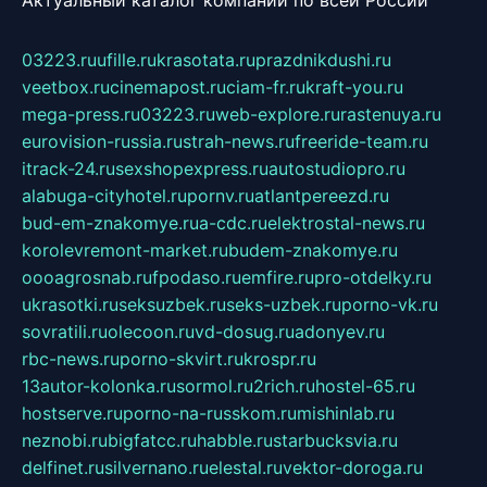
Актуальный каталог компаний по всей России
03223.ru
ufille.ru
krasotata.ru
prazdnikdushi.ru
veetbox.ru
cinemapost.ru
ciam-fr.ru
kraft-you.ru
mega-press.ru
03223.ru
web-explore.ru
rastenuya.ru
eurovision-russia.ru
strah-news.ru
freeride-team.ru
itrack-24.ru
sexshopexpress.ru
autostudiopro.ru
alabuga-cityhotel.ru
pornv.ru
atlantpereezd.ru
bud-em-znakomye.ru
a-cdc.ru
elektrostal-news.ru
korolevremont-market.ru
budem-znakomye.ru
oooagrosnab.ru
fpodaso.ru
emfire.ru
pro-otdelky.ru
ukrasotki.ru
seksuzbek.ru
seks-uzbek.ru
porno-vk.ru
sovratili.ru
olecoon.ru
vd-dosug.ru
adonyev.ru
rbc-news.ru
porno-skvirt.ru
krospr.ru
13autor-kolonka.ru
sormol.ru
2rich.ru
hostel-65.ru
hostserve.ru
porno-na-russkom.ru
mishinlab.ru
neznobi.ru
bigfatcc.ru
habble.ru
starbucksvia.ru
delfinet.ru
silvernano.ru
elestal.ru
vektor-doroga.ru