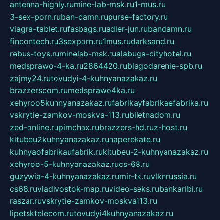
antenna-highly.ru
mine-lab-msk.ru
1-mus.ru
3-sex-porn.ru
ban-damn.ru
purse-factory.ru
viagra-tablet.ru
fasbags.ru
adler-jun.ru
bandamn.ru
fincontech.ru
3sexporn.ru
1mus.ru
darksand.ru
rebus-toys.ru
minelab-msk.ru
alabuga-cityhotel.ru
medsprawo-4-ka.ru
2864420.ru
blagodarenie-spb.ru
zajmy24.ru
tovudyi-4-kuhnyanazakaz.ru
brazzerscom.ru
medsprawo4ka.ru
xehyroo5kuhnyanazakaz.ru
fabrikayfabrikaefabrika.ru
vskrytie-zamkov-moskva-113.ru
biletnadom.ru
zed-online.ru
pimchax.ru
brazzers-hd.ru
z-host.ru
kitubeu2kuhnyanazakaz.ru
naperekate.ru
kuhnyaofabrikaufabrik.ru
kitubeu-2-kuhnyanazakaz.ru
xehyroo-5-kuhnyanazakaz.ru
cs-68.ru
guzywia-4-kuhnyanazakaz.ru
mir-tk.ru
vlknrussia.ru
cs68.ru
vladivostok-map.ru
video-seks.ru
bankaribi.ru
raszar.ru
vskrytie-zamkov-moskva113.ru
lipetsktelecom.ru
tovudyi4kuhnyanazakaz.ru