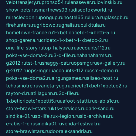
velotrenajery.ru
pronso54.ru
lenasever.ru
lovinskix.ru
show-pets.ru
smartnews03.ru
discofoxworld.ru
miraclecoon.ru
pongup.ru
hostel65.ru
liura.ru
glasspb.ru
firehunters.ru
gribowo.ru
gnalis.ru
bulkitula.ru
hometown-france.ru
1-xbeticricetc-1-xbetti-5.ru
shop-garena.ru
cricetc-1-xbetr-1-xbetcc-2.ru
one-life-story.ru
top-halyava.ru
accounts112.ru
poka-vse-doma-2.ru
3-d-file.ru
hahahaharms.ru
g2012.ru
tst-1.ru
shaggy-cat.ru
opsmgr.ru
ev-gallery.ru
g-2012.ru
ops-mgr.ru
accounts-112.ru
csm-demo.ru
poka-vse-doma2.ru
airgungames.ru
allseo-host.ru
tehosmotre.ru
varieta-yug.ru
cricetc1xbetr1xbetcc2.ru
raytor-d.ru
atillagunn.ru
3d-file.ru
1xbeticricetc1xbetti5.ru
uafoot-statti.ru
e-abis1c.ru
store-brawl-stars.ru
kts-services.ru
dark-sand.ru
sindika-01.ru
sp-life.ru
x-legion.ru
sib-archives.ru
e-abis-1-c.ru
sindika01.ru
venda-festival.ru
store-brawlstars.ru
dooraleksandria.ru