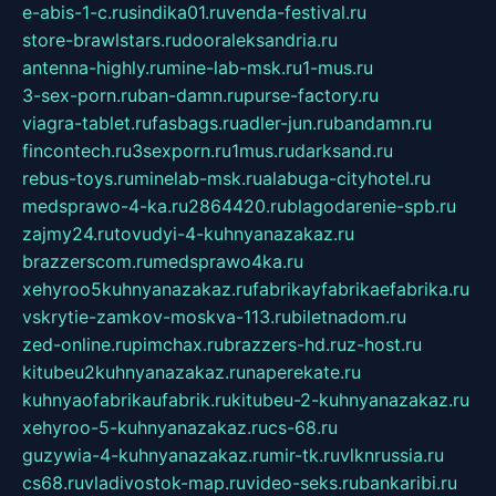
e-abis-1-c.ru
sindika01.ru
venda-festival.ru
store-brawlstars.ru
dooraleksandria.ru
antenna-highly.ru
mine-lab-msk.ru
1-mus.ru
3-sex-porn.ru
ban-damn.ru
purse-factory.ru
viagra-tablet.ru
fasbags.ru
adler-jun.ru
bandamn.ru
fincontech.ru
3sexporn.ru
1mus.ru
darksand.ru
rebus-toys.ru
minelab-msk.ru
alabuga-cityhotel.ru
medsprawo-4-ka.ru
2864420.ru
blagodarenie-spb.ru
zajmy24.ru
tovudyi-4-kuhnyanazakaz.ru
brazzerscom.ru
medsprawo4ka.ru
xehyroo5kuhnyanazakaz.ru
fabrikayfabrikaefabrika.ru
vskrytie-zamkov-moskva-113.ru
biletnadom.ru
zed-online.ru
pimchax.ru
brazzers-hd.ru
z-host.ru
kitubeu2kuhnyanazakaz.ru
naperekate.ru
kuhnyaofabrikaufabrik.ru
kitubeu-2-kuhnyanazakaz.ru
xehyroo-5-kuhnyanazakaz.ru
cs-68.ru
guzywia-4-kuhnyanazakaz.ru
mir-tk.ru
vlknrussia.ru
cs68.ru
vladivostok-map.ru
video-seks.ru
bankaribi.ru