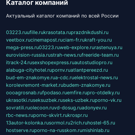
Каталог компаний
Актуальный каталог компаний по всей России
03223.ru
ufille.ru
krasotata.ru
prazdnikdushi.ru
veetbox.ru
cinemapost.ru
ciam-fr.ru
kraft-you.ru
mega-press.ru
03223.ru
web-explore.ru
rastenuya.ru
eurovision-russia.ru
strah-news.ru
freeride-team.ru
itrack-24.ru
sexshopexpress.ru
autostudiopro.ru
alabuga-cityhotel.ru
pornv.ru
atlantpereezd.ru
bud-em-znakomye.ru
a-cdc.ru
elektrostal-news.ru
korolevremont-market.ru
budem-znakomye.ru
oooagrosnab.ru
fpodaso.ru
emfire.ru
pro-otdelky.ru
ukrasotki.ru
seksuzbek.ru
seks-uzbek.ru
porno-vk.ru
sovratili.ru
olecoon.ru
vd-dosug.ru
adonyev.ru
rbc-news.ru
porno-skvirt.ru
krospr.ru
13autor-kolonka.ru
sormol.ru
2rich.ru
hostel-65.ru
hostserve.ru
porno-na-russkom.ru
mishinlab.ru