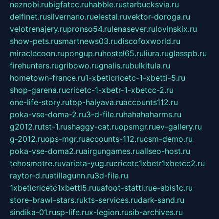
neznobi.ru
bigfatcc.ru
habble.ru
starbucksvia.ru
delfinet.ru
silvernano.ru
elestal.ru
vektor-doroga.ru
velotrenajery.ru
pronso54.ru
lenasever.ru
lovinskix.ru
show-pets.ru
smartnews03.ru
discofoxworld.ru
miraclecoon.ru
pongup.ru
hostel65.ru
liura.ru
glasspb.ru
firehunters.ru
gribowo.ru
gnalis.ru
bulkitula.ru
hometown-france.ru
1-xbeticricetc-1-xbetti-5.ru
shop-garena.ru
cricetc-1-xbetr-1-xbetcc-2.ru
one-life-story.ru
top-halyava.ru
accounts112.ru
poka-vse-doma-2.ru
3-d-file.ru
hahahaharms.ru
g2012.ru
tst-1.ru
shaggy-cat.ru
opsmgr.ru
ev-gallery.ru
g-2012.ru
ops-mgr.ru
accounts-112.ru
csm-demo.ru
poka-vse-doma2.ru
airgungames.ru
allseo-host.ru
tehosmotre.ru
varieta-yug.ru
cricetc1xbetr1xbetcc2.ru
raytor-d.ru
atillagunn.ru
3d-file.ru
1xbeticricetc1xbetti5.ru
uafoot-statti.ru
e-abis1c.ru
store-brawl-stars.ru
kts-services.ru
dark-sand.ru
sindika-01.ru
sp-life.ru
x-legion.ru
sib-archives.ru