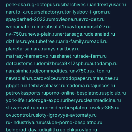
perk-oka.ru
g-octopus.ru
sibarchives.ru
andreislyusar.ru
naruto-x.ru
pursefactory.ru
tor-lyubov-i-grom.ru
spayderhed-2022.ru
movieone.ru
evro-dez.ru
webamator.ru
ma-absolut1.ru
avtopomosch27.ru
nv-750.ru
news-plain.ru
nertansaga.ru
delanalad.ru
dizfiles.ru
youtubefree.ru
aria-family.ru
roadli.ru
planeta-samara.ru
mysmartbuy.ru
matrasy-kemerovo.ru
ashanet.ru
trade-farm.ru
dotcustoms.ru
domizbrusa9x12spb.ru
autodamp.ru
narasimha.ru
djcommodities.ru
nv750.ru
x-ton.ru
newsplain.ru
cardvoice.ru
modopaper.ru
manunae.ru
gbget.ru
alfeihavsalnassr.ru
madoma.ru
tajuncos.ru
petrovkasports.ru
porno-online-besplatno.ru
splclub.ru
york-life.ru
doroga-expo.ru
ribery.ru
cleanmedicine.ru
slovar-ivrit.ru
porno-video-besplatno.ru
seks-365.ru
ovucontrol.ru
sloty-igrovyye-avtomaty.ru
ru-industriya.ru
russkoe-porno-besplatno.ru
belgorod-day.ru
digilith.ru
pichkurovlab.ru