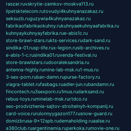
raszar.ru
vskrytie-zamkov-moskva113.ru
lipetsktelecom.ru
tovudyi4kuhnyanazakaz.ru
seksuzb.ru
guzywia4kuhnyanazakaz.ru
fabrikaofabrikaokuhny.ru
kuhnyaekuhnyaafabrika.ru
kuhnyaykuhnyayfabrika.ru
e-abis1c.ru
store-brawl-stars.ru
kts-services.ru
dark-sand.ru
sindika-01.ru
sp-life.ru
x-legion.ru
sib-archives.ru
e-abis-1-c.ru
sindika01.ru
venda-festival.ru
store-brawlstars.ru
dooraleksandria.ru
antenna-highly.ru
mine-lab-msk.ru
1-mus.ru
3-sex-porn.ru
ban-damn.ru
purse-factory.ru
viagra-tablet.ru
fasbags.ru
adler-jun.ru
bandamn.ru
fincontech.ru
3sexporn.ru
1mus.ru
darksand.ru
rebus-toys.ru
minelab-msk.ru
rtdco.ru
seo-prodvizhenie-sajtov-stroitelnyh-kompanij.ru
card-voice.ru
rulonnyygazon177.ru
snow-guard.ru
domizbrusa-9x12spb.ru
demaholding.ru
aalse.ru
a380club.ru
argentinamia.ru
perkoka.ru
movie-one.ru