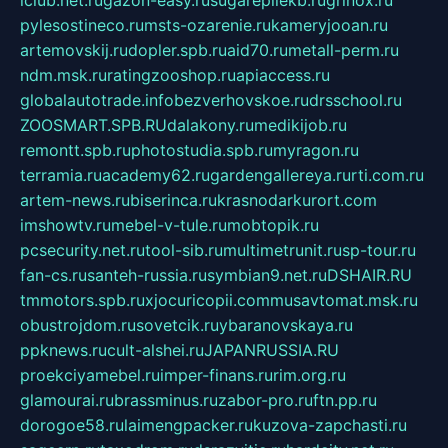
iclub.net.ru
gazon-easy.ru
sugarepilekb.ru
grinox.ru
pylesostineco.ru
msts-ozarenie.ru
kameryjooan.ru
artemovskij.ru
dopler.spb.ru
aid70.ru
metall-perm.ru
ndm.msk.ru
ratingzooshop.ru
apiaccess.ru
globalautotrade.info
bezverhovskoe.ru
drsschool.ru
ZOOSMART.SPB.RU
dalakony.ru
medikijob.ru
remontt.spb.ru
photostudia.spb.ru
myragon.ru
terramia.ru
academy62.ru
gardengallereya.ru
rti.com.ru
artem-news.ru
biserinca.ru
krasnodarkurort.com
imshowtv.ru
mebel-v-tule.ru
mobtopik.ru
pcsecurity.net.ru
tool-sib.ru
multimetrunit.ru
sp-tour.ru
fan-cs.ru
santeh-russia.ru
symbian9.net.ru
DSHAIR.RU
tmmotors.spb.ru
xjocuricopii.com
musavtomat.msk.ru
obustrojdom.ru
sovetcik.ru
ybaranovskaya.ru
ppknews.ru
cult-alshei.ru
JAPANRUSSIA.RU
proekciyamebel.ru
imper-finans.ru
rim.org.ru
glamourai.ru
brassminus.ru
zabor-pro.ru
ftn.pp.ru
dorogoe58.ru
laimengpacker.ru
kuzova-zapchasti.ru