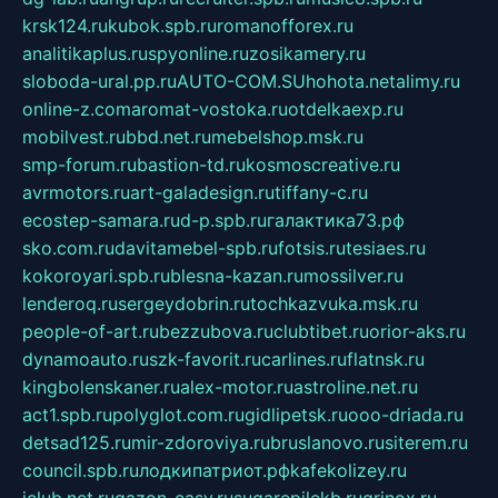
krsk124.ru
kubok.spb.ru
romanofforex.ru
analitikaplus.ru
spyonline.ru
zosikamery.ru
sloboda-ural.pp.ru
AUTO-COM.SU
hohota.net
alimy.ru
online-z.com
aromat-vostoka.ru
otdelkaexp.ru
mobilvest.ru
bbd.net.ru
mebelshop.msk.ru
smp-forum.ru
bastion-td.ru
kosmoscreative.ru
avrmotors.ru
art-galadesign.ru
tiffany-c.ru
ecostep-samara.ru
d-p.spb.ru
галактика73.рф
sko.com.ru
davitamebel-spb.ru
fotsis.ru
tesiaes.ru
kokoroyari.spb.ru
blesna-kazan.ru
mossilver.ru
lenderoq.ru
sergeydobrin.ru
tochkazvuka.msk.ru
people-of-art.ru
bezzubova.ru
clubtibet.ru
orior-aks.ru
dynamoauto.ru
szk-favorit.ru
carlines.ru
flatnsk.ru
kingbolenskaner.ru
alex-motor.ru
astroline.net.ru
act1.spb.ru
polyglot.com.ru
gidlipetsk.ru
ooo-driada.ru
detsad125.ru
mir-zdoroviya.ru
bruslanovo.ru
siterem.ru
council.spb.ru
лодкипатриот.рф
kafekolizey.ru