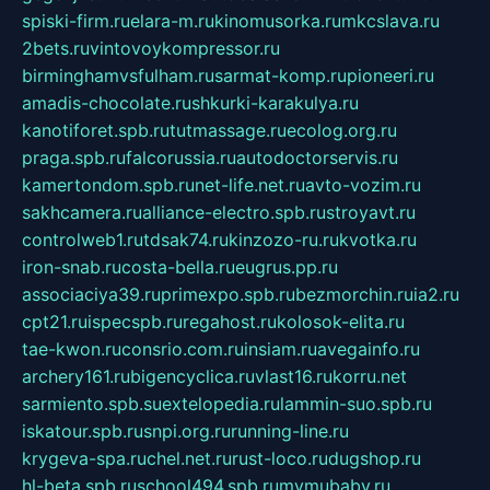
spiski-firm.ru
elara-m.ru
kinomusorka.ru
mkcslava.ru
2bets.ru
vintovoykompressor.ru
birminghamvsfulham.ru
sarmat-komp.ru
pioneeri.ru
amadis-chocolate.ru
shkurki-karakulya.ru
kanotiforet.spb.ru
tutmassage.ru
ecolog.org.ru
praga.spb.ru
falcorussia.ru
autodoctorservis.ru
kamertondom.spb.ru
net-life.net.ru
avto-vozim.ru
sakhcamera.ru
alliance-electro.spb.ru
stroyavt.ru
controlweb1.ru
tdsak74.ru
kinzozo-ru.ru
kvotka.ru
iron-snab.ru
costa-bella.ru
eugrus.pp.ru
associaciya39.ru
primexpo.spb.ru
bezmorchin.ru
ia2.ru
cpt21.ru
ispecspb.ru
regahost.ru
kolosok-elita.ru
tae-kwon.ru
consrio.com.ru
insiam.ru
avegainfo.ru
archery161.ru
bigencyclica.ru
vlast16.ru
korru.net
sarmiento.spb.su
extelopedia.ru
lammin-suo.spb.ru
iskatour.spb.ru
snpi.org.ru
running-line.ru
krygeva-spa.ru
chel.net.ru
rust-loco.ru
dugshop.ru
hl-beta.spb.ru
school494.spb.ru
mymubaby.ru