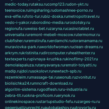
medic-today.ru
taksu.ru
comp123.ru
don-ykt.ru
teensvoice.ru
imgsharing.ru
domashnee-porno.ru
eva-elfie.ru
foto-tur.ru
biz-doska.ru
metropoltravel.ru
veslo-i-yakor.ru
borodino-media.ru
rostotsky.ru
regionufa.ru
weiss-bet.ru
zaryna.ru
casinotablet.ru
universalia.ru
remont-mebeli-moscow.ru
termomur.ru
clubfisher.ru
remstirufa.ru
erdamchi.ru
doramamama.ru
muraviovka-park.ru
worldofwoman.ru
clean-dreams.ru
arkrym.ru
kristinita.ru
dircomputer.ru
healthenter.ru
textexperts.ru
pivnaya-kruzhka.ru
kinofilmy-2021.ru
demolalapaluza.ru
tanyavanya.ru
remstir-tolyatti.ru
msdip.ru
jdol.ru
sokolovr.ru
newtech-spb.ru
rezemkleim.ru
massage-tai.ru
seonub.ru
zvonitut.ru
biolisichka24.ru
mncraft-download.ru
algoritm-sistema.ru
godflesh.ru
ru-industria.ru
zebra-tlt.ru
okna-proficom.ru
erynok.ru
onlinekinospace.ru
startupstudio-fefu.ru
zarges-ru.ru
gegenjustizunrecht.ru
autobalashov.ru
utrovortu.ru