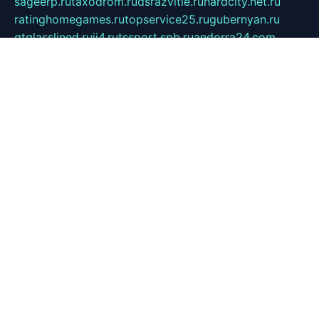
sageerp.ru
taxodrom.ru
dsrazvitie.ru
hardcity.net.ru
ratinghomegames.ru
topservice25.ru
gubernyan.ru
gtglasslined.ru
ii4.ru
tssport.spb.ru
andorra24.com
blackwallstreet.ru
oboimos.ru
optim-doors.com.ru
ikuch.ru
nycr.org.ru
npa21.ru
vremya-ch.spb.ru
desert000.ru
ivtorgi.ru
ifiori.ru
catalog-statei.ru
dcv.org.ru
spetsmaster174.ru
ipkameryhiseeu.ru
dum26.ru
ruspol.spb.ru
fr-opendp.ru
kam-solnyshko.ru
cheyenne-arapaho.ru
sevzapmetal.spb.ru
ted-lapidus.spb.ru
parasite-eliminator.ru
sigma-complete.ru
modernworld.ru
dama-moda.ru
eholot-group.ru
sk-nvkz.ru
DRONGOLD.RU
democratia2.ru
i-farmer.ru
mass-sport.org
jablonex.spb.ru
bookmess.ru
linkword.ru
refineua.com.ru
cs-spec.net.ru
altay-mebel.ru
DNK-THEATRE.RU
mechaniks.spb.ru
ipcamtechage.ru
skosta.ru
a-sun.ru
stroy-ldsp.ru
snowlands.org.ru
childrensshoes.ru
mrlizzy.ru
mebelsofiakrd.ru