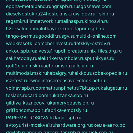
epoha-metalband.ru
ngr.spb.ru
rusgosnews.com
dieselvostok.ru
24hostel.msk.ru
w-dev.ru
f-ship.ru
regsmi.ru
filmnetwork.ru
malinasp.ru
kinosvin.ru
h2o-salon.ru
malutkayork.ru
deltaprim.spb.ru
tango-perm.ru
gooddir.ru
sgv.su
multiki-online.com
webkrasotki.com
cherinvest.ru
detskiy-ostrov.ru
ankou.spb.ru
alvesta1.ru
pdf-creator.ru
nix-files.org.ru
sakhatoday.ru
elektrikersymboler.ru
sputnikyes.ru
golf2club.msk.ru
aeforums.ru
zallclub.ru
multimodal.msk.ru
habaigry.ru
haikko.ru
sobakopedia.ru
isz-fest.ru
ewnc.info
screensaver-clock.net.ru
volnav.spb.ru
comnat.ru
npf.net.ru
7bit.pp.ru
kalugatur.ru
tesiaes.ru
card.com.ru
kazanka.spb.ru
gildiya-kuznecov.ru
kameryboavision.ru
griffoncom.spb.ru
fabrika-emotsiy.ru
PARK-MATROSOVA.RU
agat.spb.ru
avtoyurist-moskva1.ru
hardware.org.ru
схема-авто.рф
dg-lab.ru
angrup.ru
recruiter.spb.ru
music8.spb.ru