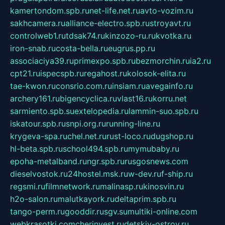
kamertondom.spb.ru
net-life.net.ru
avto-vozim.ru
sakhcamera.ru
alliance-electro.spb.ru
stroyavt.ru
controlweb1.ru
tdsak74.ru
kinzozo-ru.ru
kvotka.ru
iron-snab.ru
costa-bella.ru
eugrus.pp.ru
associaciya39.ru
primexpo.spb.ru
bezmorchin.ru
ia2.ru
cpt21.ru
ispecspb.ru
regahost.ru
kolosok-elita.ru
tae-kwon.ru
consrio.com.ru
insiam.ru
avegainfo.ru
archery161.ru
bigencyclica.ru
vlast16.ru
korru.net
sarmiento.spb.su
extelopedia.ru
lammin-suo.spb.ru
iskatour.spb.ru
snpi.org.ru
running-line.ru
krygeva-spa.ru
chel.net.ru
rust-loco.ru
dugshop.ru
hl-beta.spb.ru
school494.spb.ru
mymubaby.ru
epoha-metalband.ru
ngr.spb.ru
rusgosnews.com
dieselvostok.ru
24hostel.msk.ru
w-dev.ru
f-ship.ru
regsmi.ru
filmnetwork.ru
malinasp.ru
kinosvin.ru
h2o-salon.ru
malutkayork.ru
deltaprim.spb.ru
tango-perm.ru
gooddir.ru
sgv.su
multiki-online.com
webkrasotki.com
cherinvest.ru
detskiy-ostrov.ru