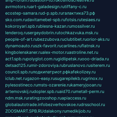
avrmotors.ru
art-galadesign.ru
tiffany-c.ru
ecostep-samara.ru
d-p.spb.ru
галактика73.рф
sko.com.ru
davitamebel-spb.ru
fotsis.ru
tesiaes.ru
kokoroyari.spb.ru
blesna-kazan.ru
mossilver.ru
lenderoq.ru
sergeydobrin.ru
tochkazvuka.msk.ru
people-of-art.ru
bezzubova.ru
clubtibet.ru
orior-aks.ru
dynamoauto.ru
szk-favorit.ru
carlines.ru
flatnsk.ru
kingbolenskaner.ru
alex-motor.ru
astroline.net.ru
act1.spb.ru
polyglot.com.ru
gidlipetsk.ru
ooo-driada.ru
detsad125.ru
mir-zdoroviya.ru
bruslanovo.ru
siterem.ru
council.spb.ru
лодкипатриот.рф
kafekolizey.ru
iclub.net.ru
gazon-easy.ru
sugarepilekb.ru
grinox.ru
pylesostineco.ru
msts-ozarenie.ru
kameryjooan.ru
artemovskij.ru
dopler.spb.ru
aid70.ru
metall-perm.ru
ndm.msk.ru
ratingzooshop.ru
apiaccess.ru
globalautotrade.info
bezverhovskoe.ru
drsschool.ru
ZOOSMART.SPB.RU
dalakony.ru
medikijob.ru