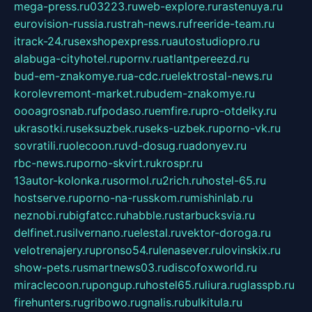
mega-press.ru
03223.ru
web-explore.ru
rastenuya.ru
eurovision-russia.ru
strah-news.ru
freeride-team.ru
itrack-24.ru
sexshopexpress.ru
autostudiopro.ru
alabuga-cityhotel.ru
pornv.ru
atlantpereezd.ru
bud-em-znakomye.ru
a-cdc.ru
elektrostal-news.ru
korolevremont-market.ru
budem-znakomye.ru
oooagrosnab.ru
fpodaso.ru
emfire.ru
pro-otdelky.ru
ukrasotki.ru
seksuzbek.ru
seks-uzbek.ru
porno-vk.ru
sovratili.ru
olecoon.ru
vd-dosug.ru
adonyev.ru
rbc-news.ru
porno-skvirt.ru
krospr.ru
13autor-kolonka.ru
sormol.ru
2rich.ru
hostel-65.ru
hostserve.ru
porno-na-russkom.ru
mishinlab.ru
neznobi.ru
bigfatcc.ru
habble.ru
starbucksvia.ru
delfinet.ru
silvernano.ru
elestal.ru
vektor-doroga.ru
velotrenajery.ru
pronso54.ru
lenasever.ru
lovinskix.ru
show-pets.ru
smartnews03.ru
discofoxworld.ru
miraclecoon.ru
pongup.ru
hostel65.ru
liura.ru
glasspb.ru
firehunters.ru
gribowo.ru
gnalis.ru
bulkitula.ru