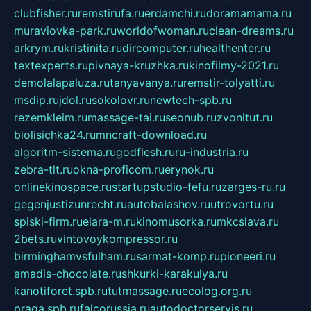
clubfisher.ru
remstirufa.ru
erdamchi.ru
doramamama.ru
muraviovka-park.ru
worldofwoman.ru
clean-dreams.ru
arkrym.ru
kristinita.ru
dircomputer.ru
healthenter.ru
textexperts.ru
pivnaya-kruzhka.ru
kinofilmy-2021.ru
demolalapaluza.ru
tanyavanya.ru
remstir-tolyatti.ru
msdip.ru
jdol.ru
sokolovr.ru
newtech-spb.ru
rezemkleim.ru
massage-tai.ru
seonub.ru
zvonitut.ru
biolisichka24.ru
mncraft-download.ru
algoritm-sistema.ru
godflesh.ru
ru-industria.ru
zebra-tlt.ru
okna-proficom.ru
erynok.ru
onlinekinospace.ru
startupstudio-fefu.ru
zarges-ru.ru
gegenjustizunrecht.ru
autobalashov.ru
utrovortu.ru
spiski-firm.ru
elara-m.ru
kinomusorka.ru
mkcslava.ru
2bets.ru
vintovoykompressor.ru
birminghamvsfulham.ru
sarmat-komp.ru
pioneeri.ru
amadis-chocolate.ru
shkurki-karakulya.ru
kanotiforet.spb.ru
tutmassage.ru
ecolog.org.ru
praga.spb.ru
falcorussia.ru
autodoctorservis.ru