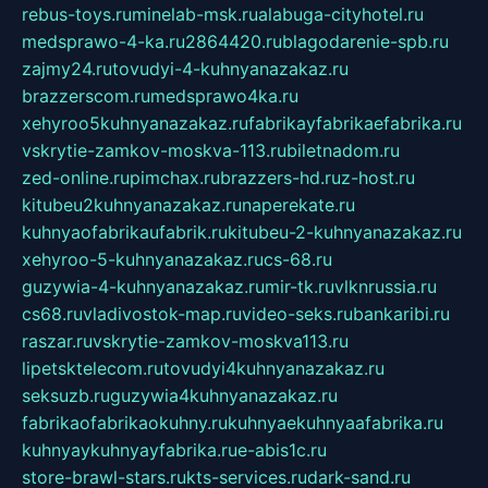
rebus-toys.ru
minelab-msk.ru
alabuga-cityhotel.ru
medsprawo-4-ka.ru
2864420.ru
blagodarenie-spb.ru
zajmy24.ru
tovudyi-4-kuhnyanazakaz.ru
brazzerscom.ru
medsprawo4ka.ru
xehyroo5kuhnyanazakaz.ru
fabrikayfabrikaefabrika.ru
vskrytie-zamkov-moskva-113.ru
biletnadom.ru
zed-online.ru
pimchax.ru
brazzers-hd.ru
z-host.ru
kitubeu2kuhnyanazakaz.ru
naperekate.ru
kuhnyaofabrikaufabrik.ru
kitubeu-2-kuhnyanazakaz.ru
xehyroo-5-kuhnyanazakaz.ru
cs-68.ru
guzywia-4-kuhnyanazakaz.ru
mir-tk.ru
vlknrussia.ru
cs68.ru
vladivostok-map.ru
video-seks.ru
bankaribi.ru
raszar.ru
vskrytie-zamkov-moskva113.ru
lipetsktelecom.ru
tovudyi4kuhnyanazakaz.ru
seksuzb.ru
guzywia4kuhnyanazakaz.ru
fabrikaofabrikaokuhny.ru
kuhnyaekuhnyaafabrika.ru
kuhnyaykuhnyayfabrika.ru
e-abis1c.ru
store-brawl-stars.ru
kts-services.ru
dark-sand.ru