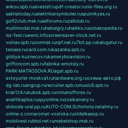
ankou.spb.ru
alvesta1.ru
pdf-creator.ru
nix-files.org.ru
sakhatoday.ru
elektrikersymboler.ru
sputnikyes.ru
golf2club.msk.ru
aeforums.ru
zallclub.ru
multimodal.msk.ru
habaigry.ru
haikko.ru
sobakopedia.ru
isz-fest.ru
ewnc.info
screensaver-clock.net.ru
volnav.spb.ru
comnat.ru
npf.net.ru
7bit.pp.ru
kalugatur.ru
tesiaes.ru
card.com.ru
kazanka.spb.ru
gildiya-kuznecov.ru
kameryboavision.ru
griffoncom.spb.ru
fabrika-emotsiy.ru
PARK-MATROSOVA.RU
agat.spb.ru
avtoyurist-moskva1.ru
hardware.org.ru
схема-авто.рф
dg-lab.ru
angrup.ru
recruiter.spb.ru
music8.spb.ru
krsk124.ru
kubok.spb.ru
romanofforex.ru
analitikaplus.ru
spyonline.ru
zosikamery.ru
sloboda-ural.pp.ru
AUTO-COM.SU
hohota.net
alimy.ru
online-z.com
aromat-vostoka.ru
otdelkaexp.ru
mobilvest.ru
bbd.net.ru
mebelshop.msk.ru
smp-forum.ru
bastion-td.ru
kosmoscreative.ru