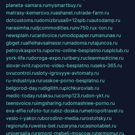
planeta-samara.ru
mysmartbuy.ru
matrasy-kemerovo.ru
ashanet.ru
trade-farm.ru
dotcustoms.ru
domizbrusa9x12spb.ru
autodamp.ru
narasimha.ru
djcommodities.ru
nv750.ru
x-ton.ru
newsplain.ru
cardvoice.ru
modopaper.ru
manunae.ru
gbget.ru
alfeihavsalnassr.ru
madoma.ru
tajuncos.ru
petrovkasports.ru
porno-online-besplatno.ru
splclub.ru
york-life.ru
doroga-expo.ru
ribery.ru
cleanmedicine.ru
slovar-ivrit.ru
porno-video-besplatno.ru
seks-365.ru
ovucontrol.ru
sloty-igrovyye-avtomaty.ru
ru-industriya.ru
russkoe-porno-besplatno.ru
belgorod-day.ru
digilith.ru
pichkurovlab.ru
medic-today.ru
taksu.ru
comp123.ru
don-ykt.ru
teensvoice.ru
imgsharing.ru
domashnee-porno.ru
eva-elfie.ru
foto-tur.ru
biz-doska.ru
metropoltravel.ru
veslo-i-yakor.ru
borodino-media.ru
rostotsky.ru
regionufa.ru
weiss-bet.ru
zaryna.ru
casinotablet.ru
universalia.ru
remont-mebeli-moscow.ru
termomur.ru