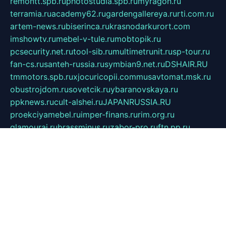
remontt.spb.ru
photostudia.spb.ru
myragon.ru
terramia.ru
academy62.ru
gardengallereya.ru
rti.com.ru
artem-news.ru
biserinca.ru
krasnodarkurort.com
imshowtv.ru
mebel-v-tule.ru
mobtopik.ru
pcsecurity.net.ru
tool-sib.ru
multimetrunit.ru
sp-tour.ru
fan-cs.ru
santeh-russia.ru
symbian9.net.ru
DSHAIR.RU
tmmotors.spb.ru
xjocuricopii.com
musavtomat.msk.ru
obustrojdom.ru
sovetcik.ru
ybaranovskaya.ru
ppknews.ru
cult-alshei.ru
JAPANRUSSIA.RU
proekciyamebel.ru
imper-finans.ru
rim.org.ru
glamourai.ru
brassminus.ru
zabor-pro.ru
ftn.pp.ru
dorogoe58.ru
laimengpacker.ru
kuzova-zapchasti.ru
sageerp.ru
taxodrom.ru
dsrazvitie.ru
hardcity.net.ru
ratinghomegames.ru
topservice25.ru
gubernyan.ru
gtglasslined.ru
ii4.ru
tssport.spb.ru
andorra24.com
blackwallstreet.ru
oboimos.ru
optim-doors.com.ru
ikuch.ru
nycr.org.ru
npa21.ru
vremya-ch.spb.ru
desert000.ru
ivtorgi.ru
ifiori.ru
catalog-statei.ru