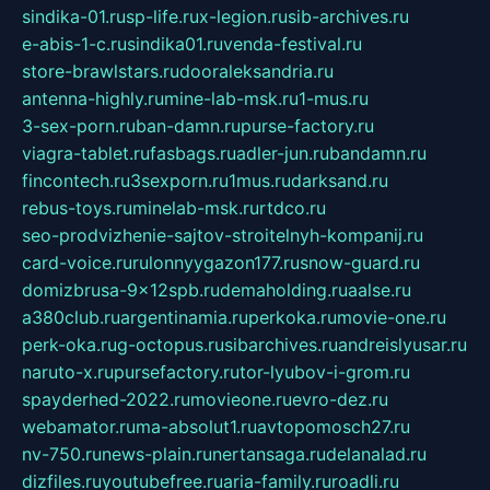
sindika-01.ru
sp-life.ru
x-legion.ru
sib-archives.ru
e-abis-1-c.ru
sindika01.ru
venda-festival.ru
store-brawlstars.ru
dooraleksandria.ru
antenna-highly.ru
mine-lab-msk.ru
1-mus.ru
3-sex-porn.ru
ban-damn.ru
purse-factory.ru
viagra-tablet.ru
fasbags.ru
adler-jun.ru
bandamn.ru
fincontech.ru
3sexporn.ru
1mus.ru
darksand.ru
rebus-toys.ru
minelab-msk.ru
rtdco.ru
seo-prodvizhenie-sajtov-stroitelnyh-kompanij.ru
card-voice.ru
rulonnyygazon177.ru
snow-guard.ru
domizbrusa-9x12spb.ru
demaholding.ru
aalse.ru
a380club.ru
argentinamia.ru
perkoka.ru
movie-one.ru
perk-oka.ru
g-octopus.ru
sibarchives.ru
andreislyusar.ru
naruto-x.ru
pursefactory.ru
tor-lyubov-i-grom.ru
spayderhed-2022.ru
movieone.ru
evro-dez.ru
webamator.ru
ma-absolut1.ru
avtopomosch27.ru
nv-750.ru
news-plain.ru
nertansaga.ru
delanalad.ru
dizfiles.ru
youtubefree.ru
aria-family.ru
roadli.ru