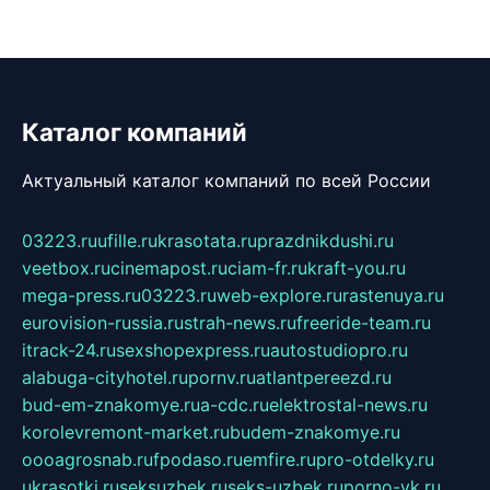
Каталог компаний
Актуальный каталог компаний по всей России
03223.ru
ufille.ru
krasotata.ru
prazdnikdushi.ru
veetbox.ru
cinemapost.ru
ciam-fr.ru
kraft-you.ru
mega-press.ru
03223.ru
web-explore.ru
rastenuya.ru
eurovision-russia.ru
strah-news.ru
freeride-team.ru
itrack-24.ru
sexshopexpress.ru
autostudiopro.ru
alabuga-cityhotel.ru
pornv.ru
atlantpereezd.ru
bud-em-znakomye.ru
a-cdc.ru
elektrostal-news.ru
korolevremont-market.ru
budem-znakomye.ru
oooagrosnab.ru
fpodaso.ru
emfire.ru
pro-otdelky.ru
ukrasotki.ru
seksuzbek.ru
seks-uzbek.ru
porno-vk.ru