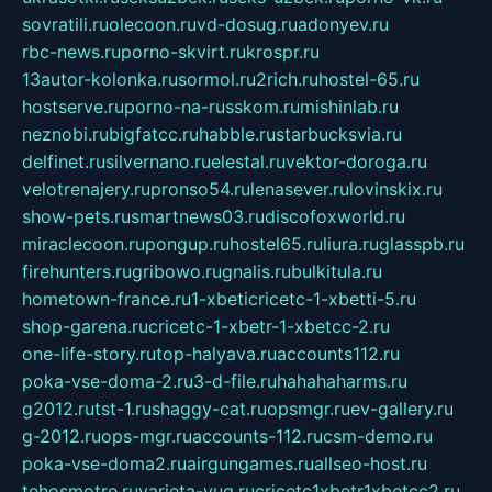
sovratili.ru
olecoon.ru
vd-dosug.ru
adonyev.ru
rbc-news.ru
porno-skvirt.ru
krospr.ru
13autor-kolonka.ru
sormol.ru
2rich.ru
hostel-65.ru
hostserve.ru
porno-na-russkom.ru
mishinlab.ru
neznobi.ru
bigfatcc.ru
habble.ru
starbucksvia.ru
delfinet.ru
silvernano.ru
elestal.ru
vektor-doroga.ru
velotrenajery.ru
pronso54.ru
lenasever.ru
lovinskix.ru
show-pets.ru
smartnews03.ru
discofoxworld.ru
miraclecoon.ru
pongup.ru
hostel65.ru
liura.ru
glasspb.ru
firehunters.ru
gribowo.ru
gnalis.ru
bulkitula.ru
hometown-france.ru
1-xbeticricetc-1-xbetti-5.ru
shop-garena.ru
cricetc-1-xbetr-1-xbetcc-2.ru
one-life-story.ru
top-halyava.ru
accounts112.ru
poka-vse-doma-2.ru
3-d-file.ru
hahahaharms.ru
g2012.ru
tst-1.ru
shaggy-cat.ru
opsmgr.ru
ev-gallery.ru
g-2012.ru
ops-mgr.ru
accounts-112.ru
csm-demo.ru
poka-vse-doma2.ru
airgungames.ru
allseo-host.ru
tehosmotre.ru
varieta-yug.ru
cricetc1xbetr1xbetcc2.ru