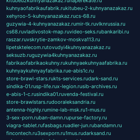
kitubeu2kuhnyanazakaz.ru
naperekate.ru
kuhnyaofabrikaufabrik.ru
kitubeu-2-kuhnyanazakaz.ru
xehyroo-5-kuhnyanazakaz.ru
cs-68.ru
guzywia-4-kuhnyanazakaz.ru
mir-tk.ru
vlknrussia.ru
cs68.ru
vladivostok-map.ru
video-seks.ru
bankaribi.ru
raszar.ru
vskrytie-zamkov-moskva113.ru
lipetsktelecom.ru
tovudyi4kuhnyanazakaz.ru
seksuzb.ru
guzywia4kuhnyanazakaz.ru
fabrikaofabrikaokuhny.ru
kuhnyaekuhnyaafabrika.ru
kuhnyaykuhnyayfabrika.ru
e-abis1c.ru
store-brawl-stars.ru
kts-services.ru
dark-sand.ru
sindika-01.ru
sp-life.ru
x-legion.ru
sib-archives.ru
e-abis-1-c.ru
sindika01.ru
venda-festival.ru
store-brawlstars.ru
dooraleksandria.ru
antenna-highly.ru
mine-lab-msk.ru
1-mus.ru
3-sex-porn.ru
ban-damn.ru
purse-factory.ru
viagra-tablet.ru
fasbags.ru
adler-jun.ru
bandamn.ru
fincontech.ru
3sexporn.ru
1mus.ru
darksand.ru