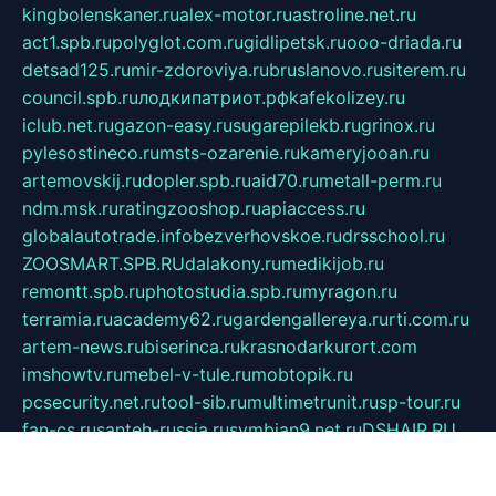
kingbolenskaner.ru
alex-motor.ru
astroline.net.ru
act1.spb.ru
polyglot.com.ru
gidlipetsk.ru
ooo-driada.ru
detsad125.ru
mir-zdoroviya.ru
bruslanovo.ru
siterem.ru
council.spb.ru
лодкипатриот.рф
kafekolizey.ru
iclub.net.ru
gazon-easy.ru
sugarepilekb.ru
grinox.ru
pylesostineco.ru
msts-ozarenie.ru
kameryjooan.ru
artemovskij.ru
dopler.spb.ru
aid70.ru
metall-perm.ru
ndm.msk.ru
ratingzooshop.ru
apiaccess.ru
globalautotrade.info
bezverhovskoe.ru
drsschool.ru
ZOOSMART.SPB.RU
dalakony.ru
medikijob.ru
remontt.spb.ru
photostudia.spb.ru
myragon.ru
terramia.ru
academy62.ru
gardengallereya.ru
rti.com.ru
artem-news.ru
biserinca.ru
krasnodarkurort.com
imshowtv.ru
mebel-v-tule.ru
mobtopik.ru
pcsecurity.net.ru
tool-sib.ru
multimetrunit.ru
sp-tour.ru
fan-cs.ru
santeh-russia.ru
symbian9.net.ru
DSHAIR.RU
tmmotors.spb.ru
xjocuricopii.com
musavtomat.msk.ru
obustrojdom.ru
sovetcik.ru
ybaranovskaya.ru