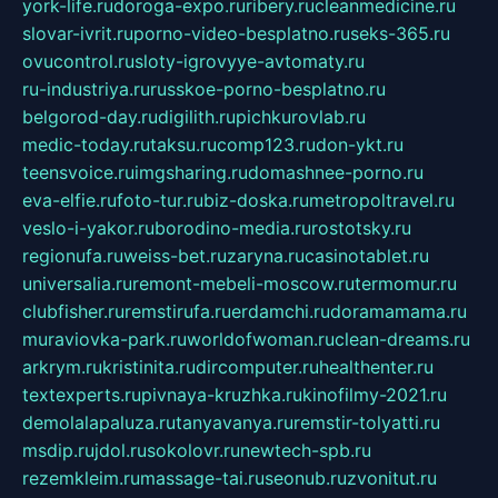
york-life.ru
doroga-expo.ru
ribery.ru
cleanmedicine.ru
slovar-ivrit.ru
porno-video-besplatno.ru
seks-365.ru
ovucontrol.ru
sloty-igrovyye-avtomaty.ru
ru-industriya.ru
russkoe-porno-besplatno.ru
belgorod-day.ru
digilith.ru
pichkurovlab.ru
medic-today.ru
taksu.ru
comp123.ru
don-ykt.ru
teensvoice.ru
imgsharing.ru
domashnee-porno.ru
eva-elfie.ru
foto-tur.ru
biz-doska.ru
metropoltravel.ru
veslo-i-yakor.ru
borodino-media.ru
rostotsky.ru
regionufa.ru
weiss-bet.ru
zaryna.ru
casinotablet.ru
universalia.ru
remont-mebeli-moscow.ru
termomur.ru
clubfisher.ru
remstirufa.ru
erdamchi.ru
doramamama.ru
muraviovka-park.ru
worldofwoman.ru
clean-dreams.ru
arkrym.ru
kristinita.ru
dircomputer.ru
healthenter.ru
textexperts.ru
pivnaya-kruzhka.ru
kinofilmy-2021.ru
demolalapaluza.ru
tanyavanya.ru
remstir-tolyatti.ru
msdip.ru
jdol.ru
sokolovr.ru
newtech-spb.ru
rezemkleim.ru
massage-tai.ru
seonub.ru
zvonitut.ru