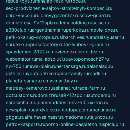
rebus-toys.ru
minelab-msk.ru
rtdco.ru
seo-prodvizhenie-sajtov-stroitelnyh-kompanij.ru
card-voice.ru
rulonnyygazon177.ru
snow-guard.ru
domizbrusa-9x12spb.ru
demaholding.ru
aalse.ru
a380club.ru
argentinamia.ru
perkoka.ru
movie-one.ru
perk-oka.ru
g-octopus.ru
sibarchives.ru
andreislyusar.ru
naruto-x.ru
pursefactory.ru
tor-lyubov-i-grom.ru
spayderhed-2022.ru
movieone.ru
evro-dez.ru
webamator.ru
ma-absolut1.ru
avtopomosch27.ru
nv-750.ru
news-plain.ru
nertansaga.ru
delanalad.ru
dizfiles.ru
youtubefree.ru
aria-family.ru
roadli.ru
planeta-samara.ru
mysmartbuy.ru
matrasy-kemerovo.ru
ashanet.ru
trade-farm.ru
dotcustoms.ru
domizbrusa9x12spb.ru
autodamp.ru
narasimha.ru
djcommodities.ru
nv750.ru
x-ton.ru
newsplain.ru
cardvoice.ru
modopaper.ru
manunae.ru
gbget.ru
alfeihavsalnassr.ru
madoma.ru
tajuncos.ru
petrovkasports.ru
porno-online-besplatno.ru
splclub.ru