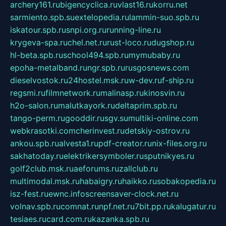
archery161.ru
bigencyclica.ru
vlast16.ru
korru.net
sarmiento.spb.su
extelopedia.ru
lammin-suo.spb.ru
iskatour.spb.ru
snpi.org.ru
running-line.ru
krygeva-spa.ru
chel.net.ru
rust-loco.ru
dugshop.ru
hl-beta.spb.ru
school494.spb.ru
mymubaby.ru
epoha-metalband.ru
ngr.spb.ru
rusgosnews.com
dieselvostok.ru
24hostel.msk.ru
w-dev.ru
f-ship.ru
regsmi.ru
filmnetwork.ru
malinasp.ru
kinosvin.ru
h2o-salon.ru
malutkayork.ru
deltaprim.spb.ru
tango-perm.ru
gooddir.ru
sgv.su
multiki-online.com
webkrasotki.com
cherinvest.ru
detskiy-ostrov.ru
ankou.spb.ru
alvesta1.ru
pdf-creator.ru
nix-files.org.ru
sakhatoday.ru
elektrikersymboler.ru
sputnikyes.ru
golf2club.msk.ru
aeforums.ru
zallclub.ru
multimodal.msk.ru
habaigry.ru
haikko.ru
sobakopedia.ru
isz-fest.ru
ewnc.info
screensaver-clock.net.ru
volnav.spb.ru
comnat.ru
npf.net.ru
7bit.pp.ru
kalugatur.ru
tesiaes.ru
card.com.ru
kazanka.spb.ru