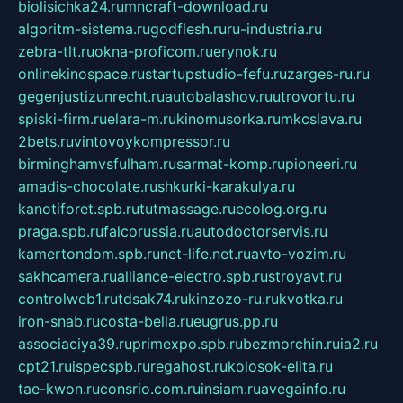
biolisichka24.ru
mncraft-download.ru
algoritm-sistema.ru
godflesh.ru
ru-industria.ru
zebra-tlt.ru
okna-proficom.ru
erynok.ru
onlinekinospace.ru
startupstudio-fefu.ru
zarges-ru.ru
gegenjustizunrecht.ru
autobalashov.ru
utrovortu.ru
spiski-firm.ru
elara-m.ru
kinomusorka.ru
mkcslava.ru
2bets.ru
vintovoykompressor.ru
birminghamvsfulham.ru
sarmat-komp.ru
pioneeri.ru
amadis-chocolate.ru
shkurki-karakulya.ru
kanotiforet.spb.ru
tutmassage.ru
ecolog.org.ru
praga.spb.ru
falcorussia.ru
autodoctorservis.ru
kamertondom.spb.ru
net-life.net.ru
avto-vozim.ru
sakhcamera.ru
alliance-electro.spb.ru
stroyavt.ru
controlweb1.ru
tdsak74.ru
kinzozo-ru.ru
kvotka.ru
iron-snab.ru
costa-bella.ru
eugrus.pp.ru
associaciya39.ru
primexpo.spb.ru
bezmorchin.ru
ia2.ru
cpt21.ru
ispecspb.ru
regahost.ru
kolosok-elita.ru
tae-kwon.ru
consrio.com.ru
insiam.ru
avegainfo.ru