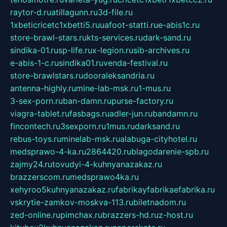
raytor-d.ru
atillagunn.ru
3d-file.ru
1xbeticricetc1xbetti5.ru
uafoot-statti.ru
e-abis1c.ru
store-brawl-stars.ru
kts-services.ru
dark-sand.ru
sindika-01.ru
sp-life.ru
x-legion.ru
sib-archives.ru
e-abis-1-c.ru
sindika01.ru
venda-festival.ru
store-brawlstars.ru
dooraleksandria.ru
antenna-highly.ru
mine-lab-msk.ru
1-mus.ru
3-sex-porn.ru
ban-damn.ru
purse-factory.ru
viagra-tablet.ru
fasbags.ru
adler-jun.ru
bandamn.ru
fincontech.ru
3sexporn.ru
1mus.ru
darksand.ru
rebus-toys.ru
minelab-msk.ru
alabuga-cityhotel.ru
medsprawo-4-ka.ru
2864420.ru
blagodarenie-spb.ru
zajmy24.ru
tovudyi-4-kuhnyanazakaz.ru
brazzerscom.ru
medsprawo4ka.ru
xehyroo5kuhnyanazakaz.ru
fabrikayfabrikaefabrika.ru
vskrytie-zamkov-moskva-113.ru
biletnadom.ru
zed-online.ru
pimchax.ru
brazzers-hd.ru
z-host.ru