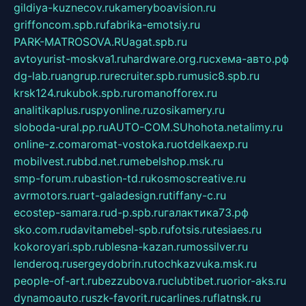
gildiya-kuznecov.ru
kameryboavision.ru
griffoncom.spb.ru
fabrika-emotsiy.ru
PARK-MATROSOVA.RU
agat.spb.ru
avtoyurist-moskva1.ru
hardware.org.ru
схема-авто.рф
dg-lab.ru
angrup.ru
recruiter.spb.ru
music8.spb.ru
krsk124.ru
kubok.spb.ru
romanofforex.ru
analitikaplus.ru
spyonline.ru
zosikamery.ru
sloboda-ural.pp.ru
AUTO-COM.SU
hohota.net
alimy.ru
online-z.com
aromat-vostoka.ru
otdelkaexp.ru
mobilvest.ru
bbd.net.ru
mebelshop.msk.ru
smp-forum.ru
bastion-td.ru
kosmoscreative.ru
avrmotors.ru
art-galadesign.ru
tiffany-c.ru
ecostep-samara.ru
d-p.spb.ru
галактика73.рф
sko.com.ru
davitamebel-spb.ru
fotsis.ru
tesiaes.ru
kokoroyari.spb.ru
blesna-kazan.ru
mossilver.ru
lenderoq.ru
sergeydobrin.ru
tochkazvuka.msk.ru
people-of-art.ru
bezzubova.ru
clubtibet.ru
orior-aks.ru
dynamoauto.ru
szk-favorit.ru
carlines.ru
flatnsk.ru