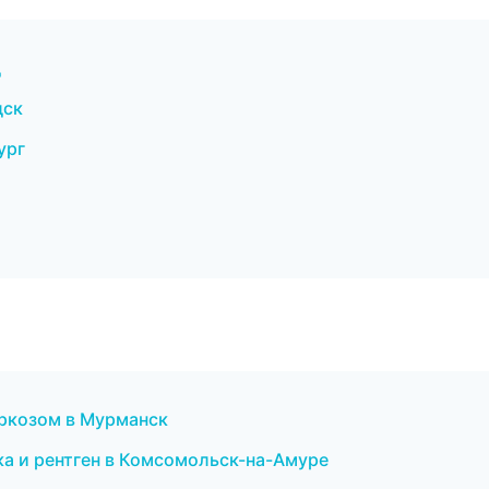
д
дск
ург
аркозом в Мурманск
а и рентген в Комсомольск-на-Амуре