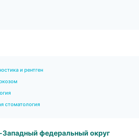
ностика и рентген
аркозом
огия
ая стоматология
о-Западный федеральный округ