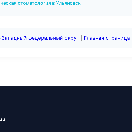
ческая стоматология в Ульяновск
о-Западный федеральный округ
|
Главная страница
сии