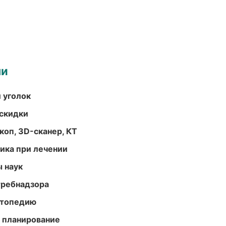
ми
 уголок
скидки
оп, 3D-сканер, КТ
тика при лечении
ы наук
требнадзора
ортопедию
 планирование