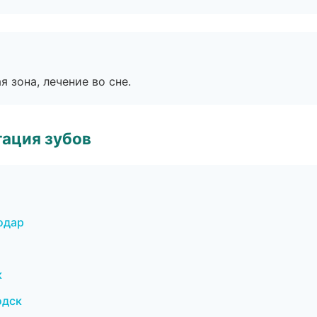
я зона, лечение во сне.
ация зубов
одар
к
одск