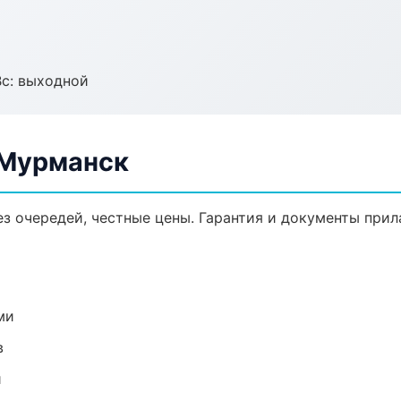
Вс: выходной
 Мурманск
ез очередей, честные цены. Гарантия и документы прил
ми
в
и