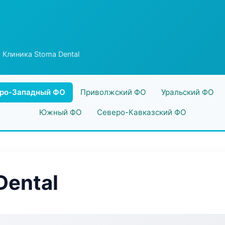
 Клиника Stoma Dental
ро-Западный ФО
Приволжский ФО
Уральский ФО
Южный ФО
Северо-Кавказский ФО
Dental