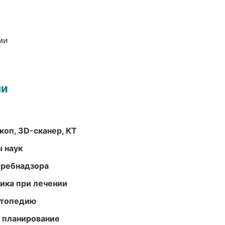
ми
ми
оп, 3D-сканер, КТ
ы наук
требнадзора
тика при лечении
ортопедию
 планирование