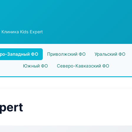
 Клиника Kids Expert
ро-Западный ФО
Приволжский ФО
Уральский ФО
Южный ФО
Северо-Кавказский ФО
pert