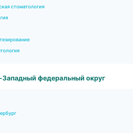
еская стоматология
гия
отезирование
атология
о-Западный федеральный округ
тербург