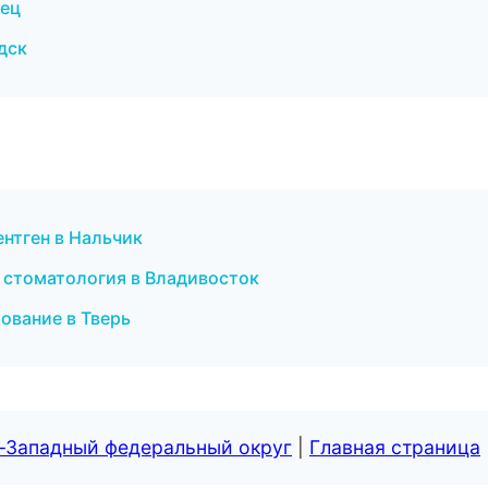
вец
дск
ентген в Нальчик
я стоматология в Владивосток
ование в Тверь
о-Западный федеральный округ
|
Главная страница