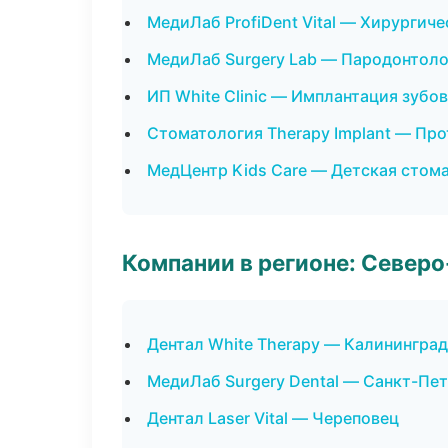
МедиЛаб ProfiDent Vital — Хирургич
МедиЛаб Surgery Lab — Пародонтоло
ИП White Clinic — Имплантация зубов
Стоматология Therapy Implant — Пр
МедЦентр Kids Care — Детская стом
Компании в регионе: Север
Дентал White Therapy — Калининград
МедиЛаб Surgery Dental — Санкт-Пе
Дентал Laser Vital — Череповец