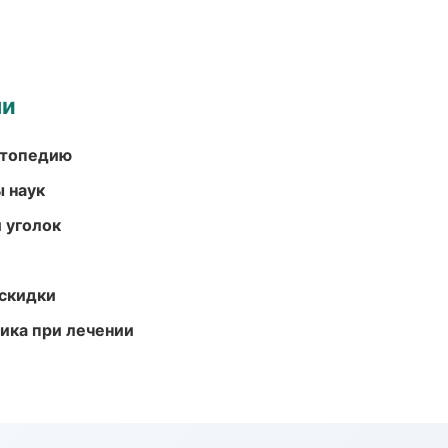
ми
ортопедию
ы наук
 уголок
скидки
тика при лечении