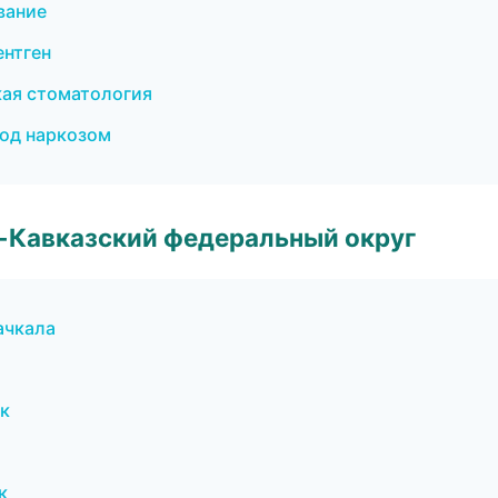
вание
ентген
кая стоматология
под наркозом
о-Кавказский федеральный округ
ачкала
к
к