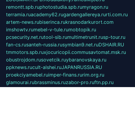
remontt.spb.ru
photostudia.spb.ru
myragon.ru
terramia.ru
academy62.ru
gardengallereya.ru
rti.com.ru
artem-news.ru
biserinca.ru
krasnodarkurort.com
imshowtv.ru
mebel-v-tule.ru
mobtopik.ru
pcsecurity.net.ru
tool-sib.ru
multimetrunit.ru
sp-tour.ru
fan-cs.ru
santeh-russia.ru
symbian9.net.ru
DSHAIR.RU
tmmotors.spb.ru
xjocuricopii.com
musavtomat.msk.ru
obustrojdom.ru
sovetcik.ru
ybaranovskaya.ru
ppknews.ru
cult-alshei.ru
JAPANRUSSIA.RU
proekciyamebel.ru
imper-finans.ru
rim.org.ru
glamourai.ru
brassminus.ru
zabor-pro.ru
ftn.pp.ru
dorogoe58.ru
laimengpacker.ru
kuzova-zapchasti.ru
sageerp.ru
taxodrom.ru
dsrazvitie.ru
hardcity.net.ru
ratinghomegames.ru
topservice25.ru
gubernyan.ru
gtglasslined.ru
ii4.ru
tssport.spb.ru
andorra24.com
blackwallstreet.ru
oboimos.ru
optim-doors.com.ru
ikuch.ru
nycr.org.ru
npa21.ru
vremya-ch.spb.ru
desert000.ru
ivtorgi.ru
ifiori.ru
catalog-statei.ru