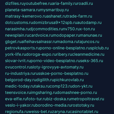
dizfiles.ru
youtubefree.ru
aria-family.ru
roadli.ru
planeta-samara.ru
mysmartbuy.ru
matrasy-kemerovo.ru
ashanet.ru
trade-farm.ru
dotcustoms.ru
domizbrusa9x12spb.ru
autodamp.ru
narasimha.ru
djcommodities.ru
nv750.ru
x-ton.ru
newsplain.ru
cardvoice.ru
modopaper.ru
manunae.ru
gbget.ru
alfeihavsalnassr.ru
madoma.ru
tajuncos.ru
petrovkasports.ru
porno-online-besplatno.ru
splclub.ru
york-life.ru
doroga-expo.ru
ribery.ru
cleanmedicine.ru
slovar-ivrit.ru
porno-video-besplatno.ru
seks-365.ru
ovucontrol.ru
sloty-igrovyye-avtomaty.ru
ru-industriya.ru
russkoe-porno-besplatno.ru
belgorod-day.ru
digilith.ru
pichkurovlab.ru
medic-today.ru
taksu.ru
comp123.ru
don-ykt.ru
teensvoice.ru
imgsharing.ru
domashnee-porno.ru
eva-elfie.ru
foto-tur.ru
biz-doska.ru
metropoltravel.ru
veslo-i-yakor.ru
borodino-media.ru
rostotsky.ru
regionufa.ru
weiss-bet.ru
zaryna.ru
casinotablet.ru