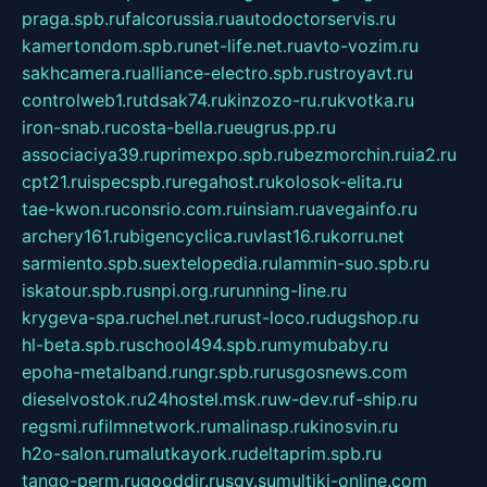
praga.spb.ru
falcorussia.ru
autodoctorservis.ru
kamertondom.spb.ru
net-life.net.ru
avto-vozim.ru
sakhcamera.ru
alliance-electro.spb.ru
stroyavt.ru
controlweb1.ru
tdsak74.ru
kinzozo-ru.ru
kvotka.ru
iron-snab.ru
costa-bella.ru
eugrus.pp.ru
associaciya39.ru
primexpo.spb.ru
bezmorchin.ru
ia2.ru
cpt21.ru
ispecspb.ru
regahost.ru
kolosok-elita.ru
tae-kwon.ru
consrio.com.ru
insiam.ru
avegainfo.ru
archery161.ru
bigencyclica.ru
vlast16.ru
korru.net
sarmiento.spb.su
extelopedia.ru
lammin-suo.spb.ru
iskatour.spb.ru
snpi.org.ru
running-line.ru
krygeva-spa.ru
chel.net.ru
rust-loco.ru
dugshop.ru
hl-beta.spb.ru
school494.spb.ru
mymubaby.ru
epoha-metalband.ru
ngr.spb.ru
rusgosnews.com
dieselvostok.ru
24hostel.msk.ru
w-dev.ru
f-ship.ru
regsmi.ru
filmnetwork.ru
malinasp.ru
kinosvin.ru
h2o-salon.ru
malutkayork.ru
deltaprim.spb.ru
tango-perm.ru
gooddir.ru
sgv.su
multiki-online.com