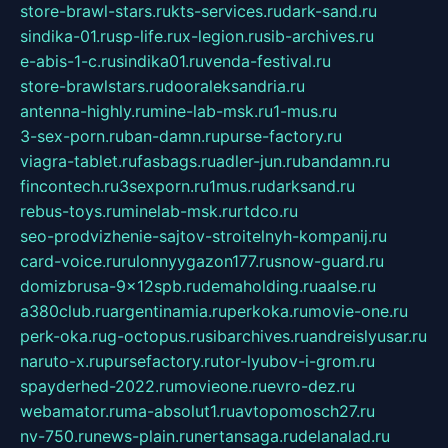
store-brawl-stars.ru
kts-services.ru
dark-sand.ru
sindika-01.ru
sp-life.ru
x-legion.ru
sib-archives.ru
e-abis-1-c.ru
sindika01.ru
venda-festival.ru
store-brawlstars.ru
dooraleksandria.ru
antenna-highly.ru
mine-lab-msk.ru
1-mus.ru
3-sex-porn.ru
ban-damn.ru
purse-factory.ru
viagra-tablet.ru
fasbags.ru
adler-jun.ru
bandamn.ru
fincontech.ru
3sexporn.ru
1mus.ru
darksand.ru
rebus-toys.ru
minelab-msk.ru
rtdco.ru
seo-prodvizhenie-sajtov-stroitelnyh-kompanij.ru
card-voice.ru
rulonnyygazon177.ru
snow-guard.ru
domizbrusa-9x12spb.ru
demaholding.ru
aalse.ru
a380club.ru
argentinamia.ru
perkoka.ru
movie-one.ru
perk-oka.ru
g-octopus.ru
sibarchives.ru
andreislyusar.ru
naruto-x.ru
pursefactory.ru
tor-lyubov-i-grom.ru
spayderhed-2022.ru
movieone.ru
evro-dez.ru
webamator.ru
ma-absolut1.ru
avtopomosch27.ru
nv-750.ru
news-plain.ru
nertansaga.ru
delanalad.ru