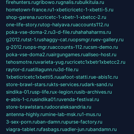
firehunters.ru
gribowo.ru
gnalis.ru
bulkitula.ru
hometown-france.ru
1-xbeticricetc-1-xbetti-5.ru
shop-garena.ru
cricetc-1-xbetr-1-xbetcc-2.ru
one-life-story.ru
top-halyava.ru
accounts112.ru
poka-vse-doma-2.ru
3-d-file.ru
hahahaharms.ru
g2012.ru
tst-1.ru
shaggy-cat.ru
opsmgr.ru
ev-gallery.ru
g-2012.ru
ops-mgr.ru
accounts-112.ru
csm-demo.ru
poka-vse-doma2.ru
airgungames.ru
allseo-host.ru
tehosmotre.ru
varieta-yug.ru
cricetc1xbetr1xbetcc2.ru
raytor-d.ru
atillagunn.ru
3d-file.ru
1xbeticricetc1xbetti5.ru
uafoot-statti.ru
e-abis1c.ru
store-brawl-stars.ru
kts-services.ru
dark-sand.ru
sindika-01.ru
sp-life.ru
x-legion.ru
sib-archives.ru
e-abis-1-c.ru
sindika01.ru
venda-festival.ru
store-brawlstars.ru
dooraleksandria.ru
antenna-highly.ru
mine-lab-msk.ru
1-mus.ru
3-sex-porn.ru
ban-damn.ru
purse-factory.ru
viagra-tablet.ru
fasbags.ru
adler-jun.ru
bandamn.ru