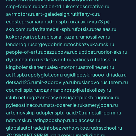
smp-forum.ru
bastion-td.ru
kosmoscreative.ru
avrmotors.ru
art-galadesign.ru
tiffany-c.ru
ecostep-samara.ru
d-p.spb.ru
галактика73.рф
sko.com.ru
davitamebel-spb.ru
fotsis.ru
tesiaes.ru
kokoroyari.spb.ru
blesna-kazan.ru
mossilver.ru
lenderoq.ru
sergeydobrin.ru
tochkazvuka.msk.ru
people-of-art.ru
bezzubova.ru
clubtibet.ru
orior-aks.ru
dynamoauto.ru
szk-favorit.ru
carlines.ru
flatnsk.ru
kingbolenskaner.ru
alex-motor.ru
astroline.net.ru
act1.spb.ru
polyglot.com.ru
gidlipetsk.ru
ooo-driada.ru
detsad125.ru
mir-zdoroviya.ru
bruslanovo.ru
siterem.ru
council.spb.ru
лодкипатриот.рф
kafekolizey.ru
iclub.net.ru
gazon-easy.ru
sugarepilekb.ru
grinox.ru
pylesostineco.ru
msts-ozarenie.ru
kameryjooan.ru
artemovskij.ru
dopler.spb.ru
aid70.ru
metall-perm.ru
ndm.msk.ru
ratingzooshop.ru
apiaccess.ru
globalautotrade.info
bezverhovskoe.ru
drsschool.ru
ZOOSMART.SPB.RU
dalakony.ru
medikijob.ru