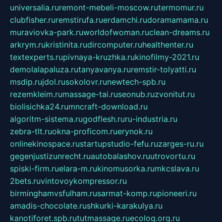
universalia.ru
remont-mebeli-moscow.ru
termomur.ru
clubfisher.ru
remstirufa.ru
erdamchi.ru
doramamama.ru
muraviovka-park.ru
worldofwoman.ru
clean-dreams.ru
arkrym.ru
kristinita.ru
dircomputer.ru
healthenter.ru
textexperts.ru
pivnaya-kruzhka.ru
kinofilmy-2021.ru
demolalapaluza.ru
tanyavanya.ru
remstir-tolyatti.ru
msdip.ru
jdol.ru
sokolovr.ru
newtech-spb.ru
rezemkleim.ru
massage-tai.ru
seonub.ru
zvonitut.ru
biolisichka24.ru
mncraft-download.ru
algoritm-sistema.ru
godflesh.ru
ru-industria.ru
zebra-tlt.ru
okna-proficom.ru
erynok.ru
onlinekinospace.ru
startupstudio-fefu.ru
zarges-ru.ru
gegenjustizunrecht.ru
autobalashov.ru
utrovortu.ru
spiski-firm.ru
elara-m.ru
kinomusorka.ru
mkcslava.ru
2bets.ru
vintovoykompressor.ru
birminghamvsfulham.ru
sarmat-komp.ru
pioneeri.ru
amadis-chocolate.ru
shkurki-karakulya.ru
kanotiforet.spb.ru
tutmassage.ru
ecolog.org.ru