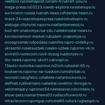
veetbox.ru
cinemapost.ru
ciam-fr.ru
kraft-you.ru
mega-press.ru
03223.ru
web-explore.ru
rastenuya.ru
eurovision-russia.ru
strah-news.ru
freeride-team.ru
itrack-24.ru
sexshopexpress.ru
autostudiopro.ru
alabuga-cityhotel.ru
pornv.ru
atlantpereezd.ru
bud-em-znakomye.ru
a-cdc.ru
elektrostal-news.ru
korolevremont-market.ru
budem-znakomye.ru
oooagrosnab.ru
fpodaso.ru
emfire.ru
pro-otdelky.ru
ukrasotki.ru
seksuzbek.ru
seks-uzbek.ru
porno-vk.ru
sovratili.ru
olecoon.ru
vd-dosug.ru
adonyev.ru
rbc-news.ru
porno-skvirt.ru
krospr.ru
13autor-kolonka.ru
sormol.ru
2rich.ru
hostel-65.ru
hostserve.ru
porno-na-russkom.ru
mishinlab.ru
neznobi.ru
bigfatcc.ru
habble.ru
starbucksvia.ru
delfinet.ru
silvernano.ru
elestal.ru
vektor-doroga.ru
velotrenajery.ru
pronso54.ru
lenasever.ru
lovinskix.ru
show-pets.ru
smartnews03.ru
discofoxworld.ru
miraclecoon.ru
pongup.ru
hostel65.ru
liura.ru
glasspb.ru