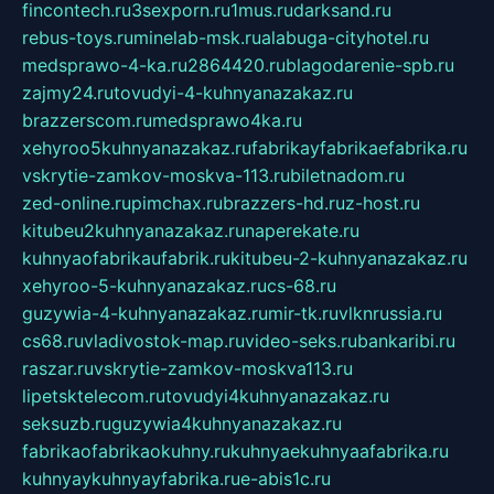
fincontech.ru
3sexporn.ru
1mus.ru
darksand.ru
rebus-toys.ru
minelab-msk.ru
alabuga-cityhotel.ru
medsprawo-4-ka.ru
2864420.ru
blagodarenie-spb.ru
zajmy24.ru
tovudyi-4-kuhnyanazakaz.ru
brazzerscom.ru
medsprawo4ka.ru
xehyroo5kuhnyanazakaz.ru
fabrikayfabrikaefabrika.ru
vskrytie-zamkov-moskva-113.ru
biletnadom.ru
zed-online.ru
pimchax.ru
brazzers-hd.ru
z-host.ru
kitubeu2kuhnyanazakaz.ru
naperekate.ru
kuhnyaofabrikaufabrik.ru
kitubeu-2-kuhnyanazakaz.ru
xehyroo-5-kuhnyanazakaz.ru
cs-68.ru
guzywia-4-kuhnyanazakaz.ru
mir-tk.ru
vlknrussia.ru
cs68.ru
vladivostok-map.ru
video-seks.ru
bankaribi.ru
raszar.ru
vskrytie-zamkov-moskva113.ru
lipetsktelecom.ru
tovudyi4kuhnyanazakaz.ru
seksuzb.ru
guzywia4kuhnyanazakaz.ru
fabrikaofabrikaokuhny.ru
kuhnyaekuhnyaafabrika.ru
kuhnyaykuhnyayfabrika.ru
e-abis1c.ru