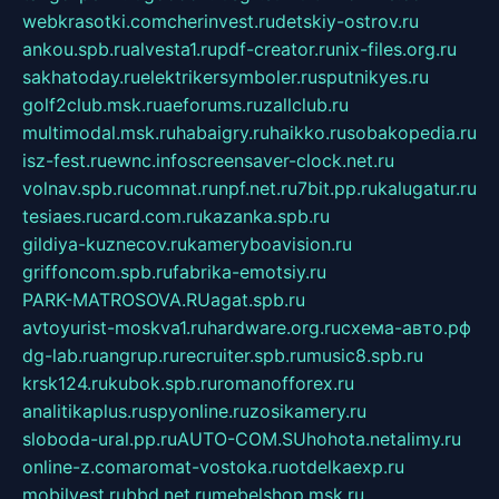
webkrasotki.com
cherinvest.ru
detskiy-ostrov.ru
ankou.spb.ru
alvesta1.ru
pdf-creator.ru
nix-files.org.ru
sakhatoday.ru
elektrikersymboler.ru
sputnikyes.ru
golf2club.msk.ru
aeforums.ru
zallclub.ru
multimodal.msk.ru
habaigry.ru
haikko.ru
sobakopedia.ru
isz-fest.ru
ewnc.info
screensaver-clock.net.ru
volnav.spb.ru
comnat.ru
npf.net.ru
7bit.pp.ru
kalugatur.ru
tesiaes.ru
card.com.ru
kazanka.spb.ru
gildiya-kuznecov.ru
kameryboavision.ru
griffoncom.spb.ru
fabrika-emotsiy.ru
PARK-MATROSOVA.RU
agat.spb.ru
avtoyurist-moskva1.ru
hardware.org.ru
схема-авто.рф
dg-lab.ru
angrup.ru
recruiter.spb.ru
music8.spb.ru
krsk124.ru
kubok.spb.ru
romanofforex.ru
analitikaplus.ru
spyonline.ru
zosikamery.ru
sloboda-ural.pp.ru
AUTO-COM.SU
hohota.net
alimy.ru
online-z.com
aromat-vostoka.ru
otdelkaexp.ru
mobilvest.ru
bbd.net.ru
mebelshop.msk.ru