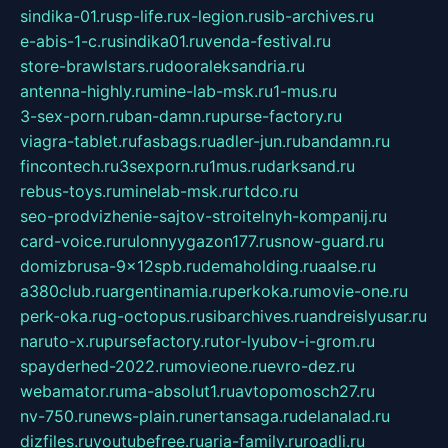
sindika-01.ru
sp-life.ru
x-legion.ru
sib-archives.ru
e-abis-1-c.ru
sindika01.ru
venda-festival.ru
store-brawlstars.ru
dooraleksandria.ru
antenna-highly.ru
mine-lab-msk.ru
1-mus.ru
3-sex-porn.ru
ban-damn.ru
purse-factory.ru
viagra-tablet.ru
fasbags.ru
adler-jun.ru
bandamn.ru
fincontech.ru
3sexporn.ru
1mus.ru
darksand.ru
rebus-toys.ru
minelab-msk.ru
rtdco.ru
seo-prodvizhenie-sajtov-stroitelnyh-kompanij.ru
card-voice.ru
rulonnyygazon177.ru
snow-guard.ru
domizbrusa-9x12spb.ru
demaholding.ru
aalse.ru
a380club.ru
argentinamia.ru
perkoka.ru
movie-one.ru
perk-oka.ru
g-octopus.ru
sibarchives.ru
andreislyusar.ru
naruto-x.ru
pursefactory.ru
tor-lyubov-i-grom.ru
spayderhed-2022.ru
movieone.ru
evro-dez.ru
webamator.ru
ma-absolut1.ru
avtopomosch27.ru
nv-750.ru
news-plain.ru
nertansaga.ru
delanalad.ru
dizfiles.ru
youtubefree.ru
aria-family.ru
roadli.ru