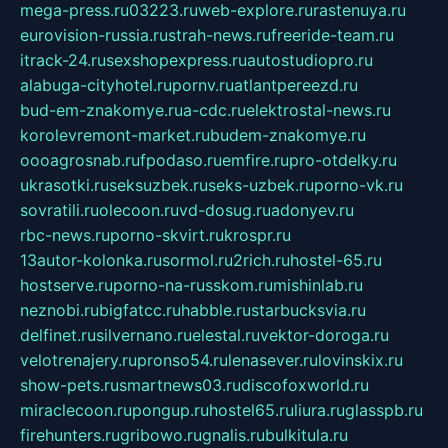
mega-press.ru
03223.ru
web-explore.ru
rastenuya.ru
eurovision-russia.ru
strah-news.ru
freeride-team.ru
itrack-24.ru
sexshopexpress.ru
autostudiopro.ru
alabuga-cityhotel.ru
pornv.ru
atlantpereezd.ru
bud-em-znakomye.ru
a-cdc.ru
elektrostal-news.ru
korolevremont-market.ru
budem-znakomye.ru
oooagrosnab.ru
fpodaso.ru
emfire.ru
pro-otdelky.ru
ukrasotki.ru
seksuzbek.ru
seks-uzbek.ru
porno-vk.ru
sovratili.ru
olecoon.ru
vd-dosug.ru
adonyev.ru
rbc-news.ru
porno-skvirt.ru
krospr.ru
13autor-kolonka.ru
sormol.ru
2rich.ru
hostel-65.ru
hostserve.ru
porno-na-russkom.ru
mishinlab.ru
neznobi.ru
bigfatcc.ru
habble.ru
starbucksvia.ru
delfinet.ru
silvernano.ru
elestal.ru
vektor-doroga.ru
velotrenajery.ru
pronso54.ru
lenasever.ru
lovinskix.ru
show-pets.ru
smartnews03.ru
discofoxworld.ru
miraclecoon.ru
pongup.ru
hostel65.ru
liura.ru
glasspb.ru
firehunters.ru
gribowo.ru
gnalis.ru
bulkitula.ru