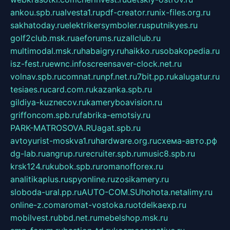
ankou.spb.ru
alvesta1.ru
pdf-creator.ru
nix-files.org.ru
sakhatoday.ru
elektrikersymboler.ru
sputnikyes.ru
golf2club.msk.ru
aeforums.ru
zallclub.ru
multimodal.msk.ru
habaigry.ru
haikko.ru
sobakopedia.ru
isz-fest.ru
ewnc.info
screensaver-clock.net.ru
volnav.spb.ru
comnat.ru
npf.net.ru
7bit.pp.ru
kalugatur.ru
tesiaes.ru
card.com.ru
kazanka.spb.ru
gildiya-kuznecov.ru
kameryboavision.ru
griffoncom.spb.ru
fabrika-emotsiy.ru
PARK-MATROSOVA.RU
agat.spb.ru
avtoyurist-moskva1.ru
hardware.org.ru
схема-авто.рф
dg-lab.ru
angrup.ru
recruiter.spb.ru
music8.spb.ru
krsk124.ru
kubok.spb.ru
romanofforex.ru
analitikaplus.ru
spyonline.ru
zosikamery.ru
sloboda-ural.pp.ru
AUTO-COM.SU
hohota.net
alimy.ru
online-z.com
aromat-vostoka.ru
otdelkaexp.ru
mobilvest.ru
bbd.net.ru
mebelshop.msk.ru