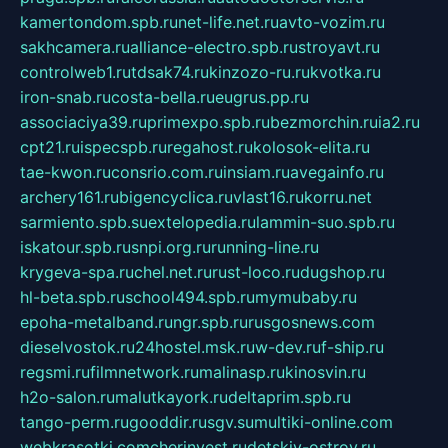
kamertondom.spb.ru
net-life.net.ru
avto-vozim.ru
sakhcamera.ru
alliance-electro.spb.ru
stroyavt.ru
controlweb1.ru
tdsak74.ru
kinzozo-ru.ru
kvotka.ru
iron-snab.ru
costa-bella.ru
eugrus.pp.ru
associaciya39.ru
primexpo.spb.ru
bezmorchin.ru
ia2.ru
cpt21.ru
ispecspb.ru
regahost.ru
kolosok-elita.ru
tae-kwon.ru
consrio.com.ru
insiam.ru
avegainfo.ru
archery161.ru
bigencyclica.ru
vlast16.ru
korru.net
sarmiento.spb.su
extelopedia.ru
lammin-suo.spb.ru
iskatour.spb.ru
snpi.org.ru
running-line.ru
krygeva-spa.ru
chel.net.ru
rust-loco.ru
dugshop.ru
hl-beta.spb.ru
school494.spb.ru
mymubaby.ru
epoha-metalband.ru
ngr.spb.ru
rusgosnews.com
dieselvostok.ru
24hostel.msk.ru
w-dev.ru
f-ship.ru
regsmi.ru
filmnetwork.ru
malinasp.ru
kinosvin.ru
h2o-salon.ru
malutkayork.ru
deltaprim.spb.ru
tango-perm.ru
gooddir.ru
sgv.su
multiki-online.com
webkrasotki.com
cherinvest.ru
detskiy-ostrov.ru