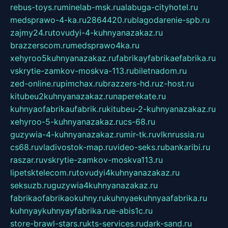
rebus-toys.ru
minelab-msk.ru
alabuga-cityhotel.ru
medsprawo-4-ka.ru
2864420.ru
blagodarenie-spb.ru
zajmy24.ru
tovudyi-4-kuhnyanazakaz.ru
brazzerscom.ru
medsprawo4ka.ru
xehyroo5kuhnyanazakaz.ru
fabrikayfabrikaefabrika.ru
vskrytie-zamkov-moskva-113.ru
biletnadom.ru
zed-online.ru
pimchax.ru
brazzers-hd.ru
z-host.ru
kitubeu2kuhnyanazakaz.ru
naperekate.ru
kuhnyaofabrikaufabrik.ru
kitubeu-2-kuhnyanazakaz.ru
xehyroo-5-kuhnyanazakaz.ru
cs-68.ru
guzywia-4-kuhnyanazakaz.ru
mir-tk.ru
vlknrussia.ru
cs68.ru
vladivostok-map.ru
video-seks.ru
bankaribi.ru
raszar.ru
vskrytie-zamkov-moskva113.ru
lipetsktelecom.ru
tovudyi4kuhnyanazakaz.ru
seksuzb.ru
guzywia4kuhnyanazakaz.ru
fabrikaofabrikaokuhny.ru
kuhnyaekuhnyaafabrika.ru
kuhnyaykuhnyayfabrika.ru
e-abis1c.ru
store-brawl-stars.ru
kts-services.ru
dark-sand.ru