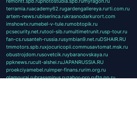
remontt.spb.ru
photostudia.spb.ru
myragon.ru
terramia.ru
academy62.ru
gardengallereya.ru
rti.com.ru
artem-news.ru
biserinca.ru
krasnodarkurort.com
imshowtv.ru
mebel-v-tule.ru
mobtopik.ru
pcsecurity.net.ru
tool-sib.ru
multimetrunit.ru
sp-tour.ru
fan-cs.ru
santeh-russia.ru
symbian9.net.ru
DSHAIR.RU
tmmotors.spb.ru
xjocuricopii.com
musavtomat.msk.ru
obustrojdom.ru
sovetcik.ru
ybaranovskaya.ru
ppknews.ru
cult-alshei.ru
JAPANRUSSIA.RU
proekciyamebel.ru
imper-finans.ru
rim.org.ru
glamourai.ru
brassminus.ru
zabor-pro.ru
ftn.pp.ru
dorogoe58.ru
laimengpacker.ru
kuzova-zapchasti.ru
sageerp.ru
taxodrom.ru
dsrazvitie.ru
hardcity.net.ru
ratinghomegames.ru
topservice25.ru
gubernyan.ru
gtglasslined.ru
ii4.ru
tssport.spb.ru
andorra24.com
blackwallstreet.ru
oboimos.ru
optim-doors.com.ru
ikuch.ru
nycr.org.ru
npa21.ru
vremya-ch.spb.ru
desert000.ru
ivtorgi.ru
ifiori.ru
catalog-statei.ru