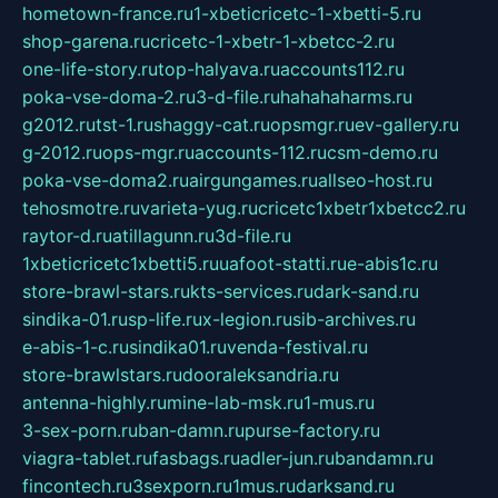
hometown-france.ru
1-xbeticricetc-1-xbetti-5.ru
shop-garena.ru
cricetc-1-xbetr-1-xbetcc-2.ru
one-life-story.ru
top-halyava.ru
accounts112.ru
poka-vse-doma-2.ru
3-d-file.ru
hahahaharms.ru
g2012.ru
tst-1.ru
shaggy-cat.ru
opsmgr.ru
ev-gallery.ru
g-2012.ru
ops-mgr.ru
accounts-112.ru
csm-demo.ru
poka-vse-doma2.ru
airgungames.ru
allseo-host.ru
tehosmotre.ru
varieta-yug.ru
cricetc1xbetr1xbetcc2.ru
raytor-d.ru
atillagunn.ru
3d-file.ru
1xbeticricetc1xbetti5.ru
uafoot-statti.ru
e-abis1c.ru
store-brawl-stars.ru
kts-services.ru
dark-sand.ru
sindika-01.ru
sp-life.ru
x-legion.ru
sib-archives.ru
e-abis-1-c.ru
sindika01.ru
venda-festival.ru
store-brawlstars.ru
dooraleksandria.ru
antenna-highly.ru
mine-lab-msk.ru
1-mus.ru
3-sex-porn.ru
ban-damn.ru
purse-factory.ru
viagra-tablet.ru
fasbags.ru
adler-jun.ru
bandamn.ru
fincontech.ru
3sexporn.ru
1mus.ru
darksand.ru