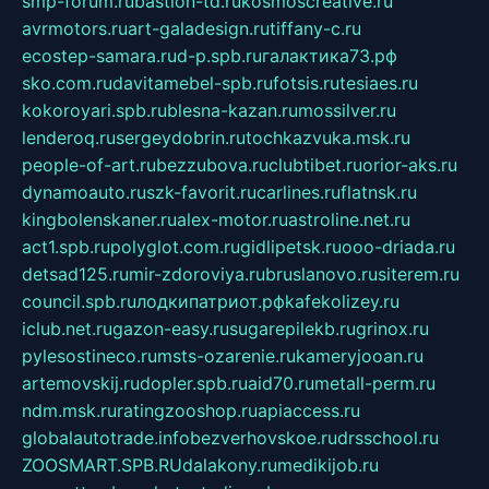
smp-forum.ru
bastion-td.ru
kosmoscreative.ru
avrmotors.ru
art-galadesign.ru
tiffany-c.ru
ecostep-samara.ru
d-p.spb.ru
галактика73.рф
sko.com.ru
davitamebel-spb.ru
fotsis.ru
tesiaes.ru
kokoroyari.spb.ru
blesna-kazan.ru
mossilver.ru
lenderoq.ru
sergeydobrin.ru
tochkazvuka.msk.ru
people-of-art.ru
bezzubova.ru
clubtibet.ru
orior-aks.ru
dynamoauto.ru
szk-favorit.ru
carlines.ru
flatnsk.ru
kingbolenskaner.ru
alex-motor.ru
astroline.net.ru
act1.spb.ru
polyglot.com.ru
gidlipetsk.ru
ooo-driada.ru
detsad125.ru
mir-zdoroviya.ru
bruslanovo.ru
siterem.ru
council.spb.ru
лодкипатриот.рф
kafekolizey.ru
iclub.net.ru
gazon-easy.ru
sugarepilekb.ru
grinox.ru
pylesostineco.ru
msts-ozarenie.ru
kameryjooan.ru
artemovskij.ru
dopler.spb.ru
aid70.ru
metall-perm.ru
ndm.msk.ru
ratingzooshop.ru
apiaccess.ru
globalautotrade.info
bezverhovskoe.ru
drsschool.ru
ZOOSMART.SPB.RU
dalakony.ru
medikijob.ru