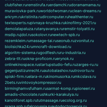
clubfisher.ru
remstirufa.ru
erdamchi.ru
doramamama.ru
muraviovka-park.ru
worldofwoman.ru
clean-dreams.ru
arkrym.ru
kristinita.ru
dircomputer.ru
healthenter.ru
textexperts.ru
pivnaya-kruzhka.ru
kinofilmy-2021.ru
demolalapaluza.ru
tanyavanya.ru
remstir-tolyatti.ru
msdip.ru
jdol.ru
sokolovr.ru
newtech-spb.ru
rezemkleim.ru
massage-tai.ru
seonub.ru
zvonitut.ru
biolisichka24.ru
mncraft-download.ru
algoritm-sistema.ru
godflesh.ru
ru-industria.ru
zebra-tlt.ru
okna-proficom.ru
erynok.ru
onlinekinospace.ru
startupstudio-fefu.ru
zarges-ru.ru
gegenjustizunrecht.ru
autobalashov.ru
utrovortu.ru
spiski-firm.ru
elara-m.ru
kinomusorka.ru
mkcslava.ru
2bets.ru
vintovoykompressor.ru
birminghamvsfulham.ru
sarmat-komp.ru
pioneeri.ru
amadis-chocolate.ru
shkurki-karakulya.ru
kanotiforet.spb.ru
tutmassage.ru
ecolog.org.ru
praga.spb.ru
falcorussia.ru
autodoctorservis.ru