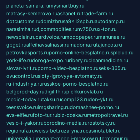
planeta-samara.ru
mysmartbuy.ru
matrasy-kemerovo.ru
ashanet.ru
trade-farm.ru
dotcustoms.ru
domizbrusa9x12spb.ru
autodamp.ru
narasimha.ru
djcommodities.ru
nv750.ru
x-ton.ru
newsplain.ru
cardvoice.ru
modopaper.ru
manunae.ru
gbget.ru
alfeihavsalnassr.ru
madoma.ru
tajuncos.ru
petrovkasports.ru
porno-online-besplatno.ru
splclub.ru
york-life.ru
doroga-expo.ru
ribery.ru
cleanmedicine.ru
slovar-ivrit.ru
porno-video-besplatno.ru
seks-365.ru
ovucontrol.ru
sloty-igrovyye-avtomaty.ru
ru-industriya.ru
russkoe-porno-besplatno.ru
belgorod-day.ru
digilith.ru
pichkurovlab.ru
medic-today.ru
taksu.ru
comp123.ru
don-ykt.ru
teensvoice.ru
imgsharing.ru
domashnee-porno.ru
eva-elfie.ru
foto-tur.ru
biz-doska.ru
metropoltravel.ru
veslo-i-yakor.ru
borodino-media.ru
rostotsky.ru
regionufa.ru
weiss-bet.ru
zaryna.ru
casinotablet.ru
universalia.ru
remont-mebeli-moscow.ru
termomur.ru