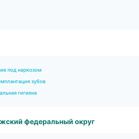
ние под наркозом
Имплантация зубов
альная гигиена
лжский федеральный округ