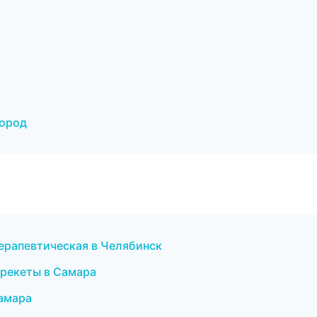
город
ерапевтическая в Челябинск
брекеты в Самара
Самара