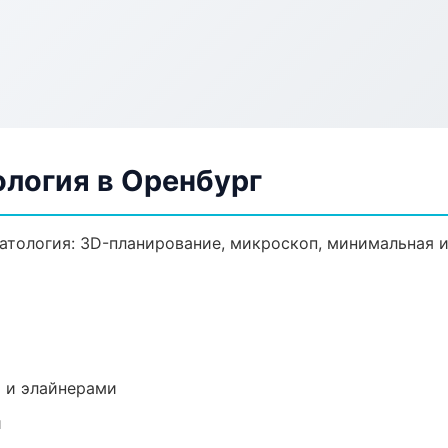
ология в Оренбург
атология: 3D-планирование, микроскоп, минимальная и
 и элайнерами
и