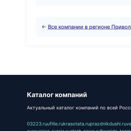
←
Все компании в регионе Приво
Каталог компаний
Актуальный каталог компаний по всей Рос
03223.ru
ufille.ru
krasotata.ru
prazdnikdushi.ru
v