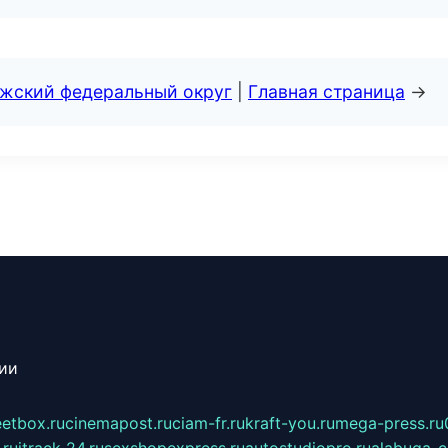
лжский федеральный округ
|
Главная страница
→
сии
eetbox.ru
cinemapost.ru
ciam-fr.ru
kraft-you.ru
mega-press.ru