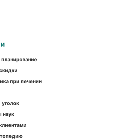
ми
 планирование
скидки
тика при лечении
 уголок
ы наук
 клиентами
ортопедию