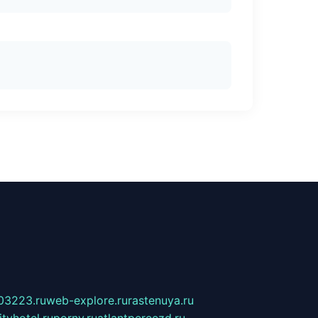
03223.ru
web-explore.ru
rastenuya.ru