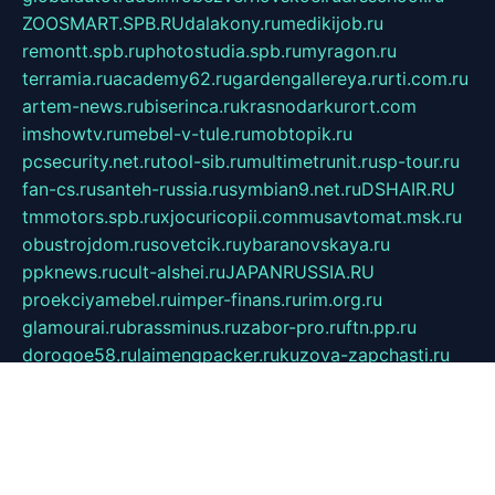
ZOOSMART.SPB.RU
dalakony.ru
medikijob.ru
remontt.spb.ru
photostudia.spb.ru
myragon.ru
terramia.ru
academy62.ru
gardengallereya.ru
rti.com.ru
artem-news.ru
biserinca.ru
krasnodarkurort.com
imshowtv.ru
mebel-v-tule.ru
mobtopik.ru
pcsecurity.net.ru
tool-sib.ru
multimetrunit.ru
sp-tour.ru
fan-cs.ru
santeh-russia.ru
symbian9.net.ru
DSHAIR.RU
tmmotors.spb.ru
xjocuricopii.com
musavtomat.msk.ru
obustrojdom.ru
sovetcik.ru
ybaranovskaya.ru
ppknews.ru
cult-alshei.ru
JAPANRUSSIA.RU
proekciyamebel.ru
imper-finans.ru
rim.org.ru
glamourai.ru
brassminus.ru
zabor-pro.ru
ftn.pp.ru
dorogoe58.ru
laimengpacker.ru
kuzova-zapchasti.ru
sageerp.ru
taxodrom.ru
dsrazvitie.ru
hardcity.net.ru
ratinghomegames.ru
topservice25.ru
gubernyan.ru
gtglasslined.ru
ii4.ru
tssport.spb.ru
andorra24.com
blackwallstreet.ru
oboimos.ru
optim-doors.com.ru
ikuch.ru
nycr.org.ru
npa21.ru
vremya-ch.spb.ru