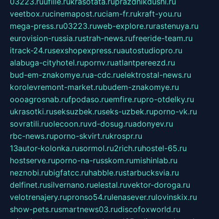
03223.ru
ufille.ru
krasotata.ru
prazdnikdushi.ru
veetbox.ru
cinemapost.ru
ciam-fr.ru
kraft-you.ru
mega-press.ru
03223.ru
web-explore.ru
rastenuya.ru
eurovision-russia.ru
strah-news.ru
freeride-team.ru
itrack-24.ru
sexshopexpress.ru
autostudiopro.ru
alabuga-cityhotel.ru
pornv.ru
atlantpereezd.ru
bud-em-znakomye.ru
a-cdc.ru
elektrostal-news.ru
korolevremont-market.ru
budem-znakomye.ru
oooagrosnab.ru
fpodaso.ru
emfire.ru
pro-otdelky.ru
ukrasotki.ru
seksuzbek.ru
seks-uzbek.ru
porno-vk.ru
sovratili.ru
olecoon.ru
vd-dosug.ru
adonyev.ru
rbc-news.ru
porno-skvirt.ru
krospr.ru
13autor-kolonka.ru
sormol.ru
2rich.ru
hostel-65.ru
hostserve.ru
porno-na-russkom.ru
mishinlab.ru
neznobi.ru
bigfatcc.ru
habble.ru
starbucksvia.ru
delfinet.ru
silvernano.ru
elestal.ru
vektor-doroga.ru
velotrenajery.ru
pronso54.ru
lenasever.ru
lovinskix.ru
show-pets.ru
smartnews03.ru
discofoxworld.ru