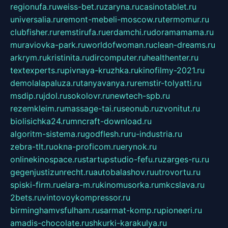
regionufa.ru
weiss-bet.ru
zaryna.ru
casinotablet.ru
universalia.ru
remont-mebeli-moscow.ru
termomur.ru
clubfisher.ru
remstirufa.ru
erdamchi.ru
doramamama.ru
muraviovka-park.ru
worldofwoman.ru
clean-dreams.ru
arkrym.ru
kristinita.ru
dircomputer.ru
healthenter.ru
textexperts.ru
pivnaya-kruzhka.ru
kinofilmy-2021.ru
demolalapaluza.ru
tanyavanya.ru
remstir-tolyatti.ru
msdip.ru
jdol.ru
sokolovr.ru
newtech-spb.ru
rezemkleim.ru
massage-tai.ru
seonub.ru
zvonitut.ru
biolisichka24.ru
mncraft-download.ru
algoritm-sistema.ru
godflesh.ru
ru-industria.ru
zebra-tlt.ru
okna-proficom.ru
erynok.ru
onlinekinospace.ru
startupstudio-fefu.ru
zarges-ru.ru
gegenjustizunrecht.ru
autobalashov.ru
utrovortu.ru
spiski-firm.ru
elara-m.ru
kinomusorka.ru
mkcslava.ru
2bets.ru
vintovoykompressor.ru
birminghamvsfulham.ru
sarmat-komp.ru
pioneeri.ru
amadis-chocolate.ru
shkurki-karakulya.ru