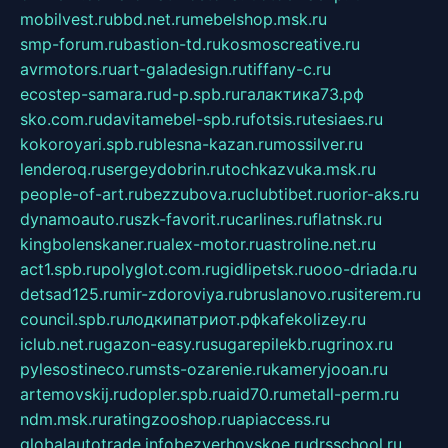
mobilvest.ru
bbd.net.ru
mebelshop.msk.ru
smp-forum.ru
bastion-td.ru
kosmoscreative.ru
avrmotors.ru
art-galadesign.ru
tiffany-c.ru
ecostep-samara.ru
d-p.spb.ru
галактика73.рф
sko.com.ru
davitamebel-spb.ru
fotsis.ru
tesiaes.ru
kokoroyari.spb.ru
blesna-kazan.ru
mossilver.ru
lenderoq.ru
sergeydobrin.ru
tochkazvuka.msk.ru
people-of-art.ru
bezzubova.ru
clubtibet.ru
orior-aks.ru
dynamoauto.ru
szk-favorit.ru
carlines.ru
flatnsk.ru
kingbolenskaner.ru
alex-motor.ru
astroline.net.ru
act1.spb.ru
polyglot.com.ru
gidlipetsk.ru
ooo-driada.ru
detsad125.ru
mir-zdoroviya.ru
bruslanovo.ru
siterem.ru
council.spb.ru
лодкипатриот.рф
kafekolizey.ru
iclub.net.ru
gazon-easy.ru
sugarepilekb.ru
grinox.ru
pylesostineco.ru
msts-ozarenie.ru
kameryjooan.ru
artemovskij.ru
dopler.spb.ru
aid70.ru
metall-perm.ru
ndm.msk.ru
ratingzooshop.ru
apiaccess.ru
globalautotrade.info
bezverhovskoe.ru
drsschool.ru