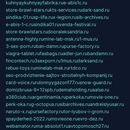
kuhnyaykuhnyayfabrika.ru
e-abis1c.ru
store-brawl-stars.ru
kts-services.ru
dark-sand.ru
sindika-01.ru
sp-life.ru
x-legion.ru
sib-archives.ru
e-abis-1-c.ru
sindika01.ru
venda-festival.ru
store-brawlstars.ru
dooraleksandria.ru
antenna-highly.ru
mine-lab-msk.ru
1-mus.ru
3-sex-porn.ru
ban-damn.ru
purse-factory.ru
viagra-tablet.ru
fasbags.ru
adler-jun.ru
bandamn.ru
fincontech.ru
3sexporn.ru
1mus.ru
darksand.ru
rebus-toys.ru
minelab-msk.ru
rtdco.ru
seo-prodvizhenie-sajtov-stroitelnyh-kompanij.ru
card-voice.ru
rulonnyygazon177.ru
snow-guard.ru
domizbrusa-9x12spb.ru
demaholding.ru
aalse.ru
a380club.ru
argentinamia.ru
perkoka.ru
movie-one.ru
perk-oka.ru
g-octopus.ru
sibarchives.ru
andreislyusar.ru
naruto-x.ru
pursefactory.ru
tor-lyubov-i-grom.ru
spayderhed-2022.ru
movieone.ru
evro-dez.ru
webamator.ru
ma-absolut1.ru
avtopomosch27.ru