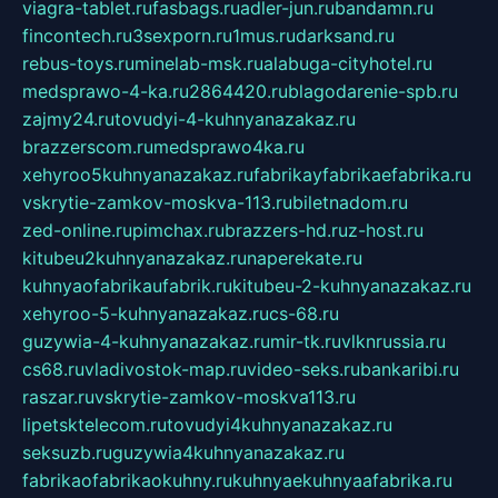
viagra-tablet.ru
fasbags.ru
adler-jun.ru
bandamn.ru
fincontech.ru
3sexporn.ru
1mus.ru
darksand.ru
rebus-toys.ru
minelab-msk.ru
alabuga-cityhotel.ru
medsprawo-4-ka.ru
2864420.ru
blagodarenie-spb.ru
zajmy24.ru
tovudyi-4-kuhnyanazakaz.ru
brazzerscom.ru
medsprawo4ka.ru
xehyroo5kuhnyanazakaz.ru
fabrikayfabrikaefabrika.ru
vskrytie-zamkov-moskva-113.ru
biletnadom.ru
zed-online.ru
pimchax.ru
brazzers-hd.ru
z-host.ru
kitubeu2kuhnyanazakaz.ru
naperekate.ru
kuhnyaofabrikaufabrik.ru
kitubeu-2-kuhnyanazakaz.ru
xehyroo-5-kuhnyanazakaz.ru
cs-68.ru
guzywia-4-kuhnyanazakaz.ru
mir-tk.ru
vlknrussia.ru
cs68.ru
vladivostok-map.ru
video-seks.ru
bankaribi.ru
raszar.ru
vskrytie-zamkov-moskva113.ru
lipetsktelecom.ru
tovudyi4kuhnyanazakaz.ru
seksuzb.ru
guzywia4kuhnyanazakaz.ru
fabrikaofabrikaokuhny.ru
kuhnyaekuhnyaafabrika.ru