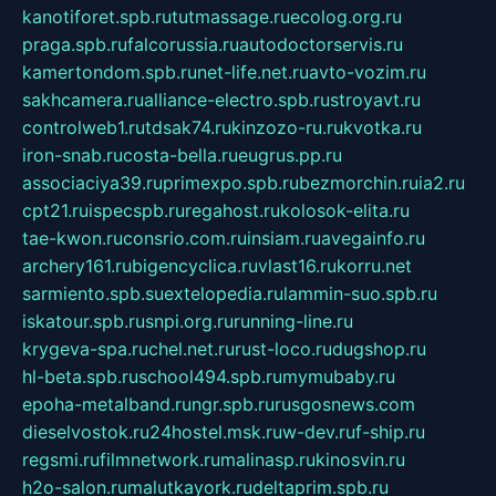
kanotiforet.spb.ru
tutmassage.ru
ecolog.org.ru
praga.spb.ru
falcorussia.ru
autodoctorservis.ru
kamertondom.spb.ru
net-life.net.ru
avto-vozim.ru
sakhcamera.ru
alliance-electro.spb.ru
stroyavt.ru
controlweb1.ru
tdsak74.ru
kinzozo-ru.ru
kvotka.ru
iron-snab.ru
costa-bella.ru
eugrus.pp.ru
associaciya39.ru
primexpo.spb.ru
bezmorchin.ru
ia2.ru
cpt21.ru
ispecspb.ru
regahost.ru
kolosok-elita.ru
tae-kwon.ru
consrio.com.ru
insiam.ru
avegainfo.ru
archery161.ru
bigencyclica.ru
vlast16.ru
korru.net
sarmiento.spb.su
extelopedia.ru
lammin-suo.spb.ru
iskatour.spb.ru
snpi.org.ru
running-line.ru
krygeva-spa.ru
chel.net.ru
rust-loco.ru
dugshop.ru
hl-beta.spb.ru
school494.spb.ru
mymubaby.ru
epoha-metalband.ru
ngr.spb.ru
rusgosnews.com
dieselvostok.ru
24hostel.msk.ru
w-dev.ru
f-ship.ru
regsmi.ru
filmnetwork.ru
malinasp.ru
kinosvin.ru
h2o-salon.ru
malutkayork.ru
deltaprim.spb.ru