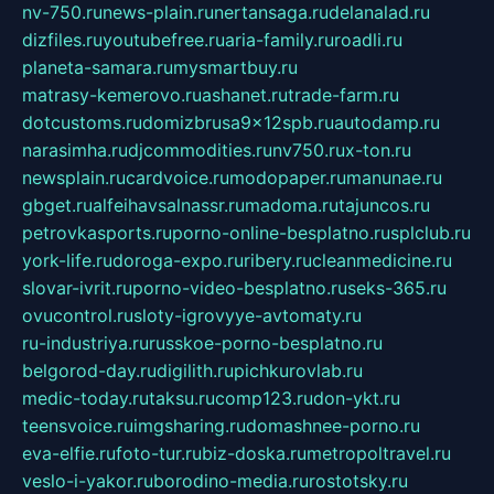
nv-750.ru
news-plain.ru
nertansaga.ru
delanalad.ru
dizfiles.ru
youtubefree.ru
aria-family.ru
roadli.ru
planeta-samara.ru
mysmartbuy.ru
matrasy-kemerovo.ru
ashanet.ru
trade-farm.ru
dotcustoms.ru
domizbrusa9x12spb.ru
autodamp.ru
narasimha.ru
djcommodities.ru
nv750.ru
x-ton.ru
newsplain.ru
cardvoice.ru
modopaper.ru
manunae.ru
gbget.ru
alfeihavsalnassr.ru
madoma.ru
tajuncos.ru
petrovkasports.ru
porno-online-besplatno.ru
splclub.ru
york-life.ru
doroga-expo.ru
ribery.ru
cleanmedicine.ru
slovar-ivrit.ru
porno-video-besplatno.ru
seks-365.ru
ovucontrol.ru
sloty-igrovyye-avtomaty.ru
ru-industriya.ru
russkoe-porno-besplatno.ru
belgorod-day.ru
digilith.ru
pichkurovlab.ru
medic-today.ru
taksu.ru
comp123.ru
don-ykt.ru
teensvoice.ru
imgsharing.ru
domashnee-porno.ru
eva-elfie.ru
foto-tur.ru
biz-doska.ru
metropoltravel.ru
veslo-i-yakor.ru
borodino-media.ru
rostotsky.ru