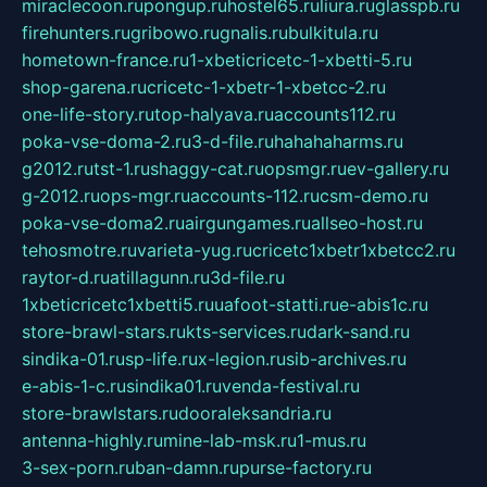
miraclecoon.ru
pongup.ru
hostel65.ru
liura.ru
glasspb.ru
firehunters.ru
gribowo.ru
gnalis.ru
bulkitula.ru
hometown-france.ru
1-xbeticricetc-1-xbetti-5.ru
shop-garena.ru
cricetc-1-xbetr-1-xbetcc-2.ru
one-life-story.ru
top-halyava.ru
accounts112.ru
poka-vse-doma-2.ru
3-d-file.ru
hahahaharms.ru
g2012.ru
tst-1.ru
shaggy-cat.ru
opsmgr.ru
ev-gallery.ru
g-2012.ru
ops-mgr.ru
accounts-112.ru
csm-demo.ru
poka-vse-doma2.ru
airgungames.ru
allseo-host.ru
tehosmotre.ru
varieta-yug.ru
cricetc1xbetr1xbetcc2.ru
raytor-d.ru
atillagunn.ru
3d-file.ru
1xbeticricetc1xbetti5.ru
uafoot-statti.ru
e-abis1c.ru
store-brawl-stars.ru
kts-services.ru
dark-sand.ru
sindika-01.ru
sp-life.ru
x-legion.ru
sib-archives.ru
e-abis-1-c.ru
sindika01.ru
venda-festival.ru
store-brawlstars.ru
dooraleksandria.ru
antenna-highly.ru
mine-lab-msk.ru
1-mus.ru
3-sex-porn.ru
ban-damn.ru
purse-factory.ru