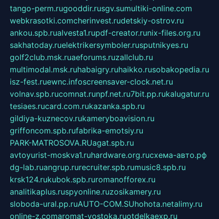
tango-perm.ru
gooddir.ru
sgv.su
multiki-online.com
webkrasotki.com
cherinvest.ru
detskiy-ostrov.ru
ankou.spb.ru
alvesta1.ru
pdf-creator.ru
nix-files.org.ru
sakhatoday.ru
elektrikersymboler.ru
sputnikyes.ru
golf2club.msk.ru
aeforums.ru
zallclub.ru
multimodal.msk.ru
habaigry.ru
haikko.ru
sobakopedia.ru
isz-fest.ru
ewnc.info
screensaver-clock.net.ru
volnav.spb.ru
comnat.ru
npf.net.ru
7bit.pp.ru
kalugatur.ru
tesiaes.ru
card.com.ru
kazanka.spb.ru
gildiya-kuznecov.ru
kameryboavision.ru
griffoncom.spb.ru
fabrika-emotsiy.ru
PARK-MATROSOVA.RU
agat.spb.ru
avtoyurist-moskva1.ru
hardware.org.ru
схема-авто.рф
dg-lab.ru
angrup.ru
recruiter.spb.ru
music8.spb.ru
krsk124.ru
kubok.spb.ru
romanofforex.ru
analitikaplus.ru
spyonline.ru
zosikamery.ru
sloboda-ural.pp.ru
AUTO-COM.SU
hohota.net
alimy.ru
online-z.com
aromat-vostoka.ru
otdelkaexp.ru