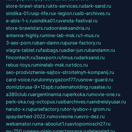
store-brawl-stars.ru
kts-services.ru
dark-sand.ru
sindika-01.ru
sp-life.ru
x-legion.ru
sib-archives.ru
e-abis-1-c.ru
sindika01.ru
venda-festival.ru
store-brawlstars.ru
dooraleksandria.ru
antenna-highly.ru
mine-lab-msk.ru
1-mus.ru
3-sex-porn.ru
ban-damn.ru
purse-factory.ru
viagra-tablet.ru
fasbags.ru
adler-jun.ru
bandamn.ru
fincontech.ru
3sexporn.ru
1mus.ru
darksand.ru
rebus-toys.ru
minelab-msk.ru
rtdco.ru
seo-prodvizhenie-sajtov-stroitelnyh-kompanij.ru
card-voice.ru
rulonnyygazon177.ru
snow-guard.ru
domizbrusa-9x12spb.ru
demaholding.ru
aalse.ru
a380club.ru
argentinamia.ru
perkoka.ru
movie-one.ru
perk-oka.ru
g-octopus.ru
sibarchives.ru
andreislyusar.ru
naruto-x.ru
pursefactory.ru
tor-lyubov-i-grom.ru
spayderhed-2022.ru
movieone.ru
evro-dez.ru
webamator.ru
ma-absolut1.ru
avtopomosch27.ru
nv-750.ru
news-plain.ru
nertansaga.ru
delanalad.ru