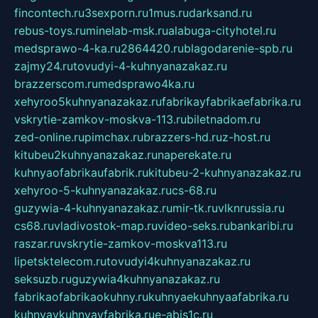
fincontech.ru
3sexporn.ru
1mus.ru
darksand.ru
rebus-toys.ru
minelab-msk.ru
alabuga-cityhotel.ru
medsprawo-4-ka.ru
2864420.ru
blagodarenie-spb.ru
zajmy24.ru
tovudyi-4-kuhnyanazakaz.ru
brazzerscom.ru
medsprawo4ka.ru
xehyroo5kuhnyanazakaz.ru
fabrikayfabrikaefabrika.ru
vskrytie-zamkov-moskva-113.ru
biletnadom.ru
zed-online.ru
pimchax.ru
brazzers-hd.ru
z-host.ru
kitubeu2kuhnyanazakaz.ru
naperekate.ru
kuhnyaofabrikaufabrik.ru
kitubeu-2-kuhnyanazakaz.ru
xehyroo-5-kuhnyanazakaz.ru
cs-68.ru
guzywia-4-kuhnyanazakaz.ru
mir-tk.ru
vlknrussia.ru
cs68.ru
vladivostok-map.ru
video-seks.ru
bankaribi.ru
raszar.ru
vskrytie-zamkov-moskva113.ru
lipetsktelecom.ru
tovudyi4kuhnyanazakaz.ru
seksuzb.ru
guzywia4kuhnyanazakaz.ru
fabrikaofabrikaokuhny.ru
kuhnyaekuhnyaafabrika.ru
kuhnyaykuhnyayfabrika.ru
e-abis1c.ru