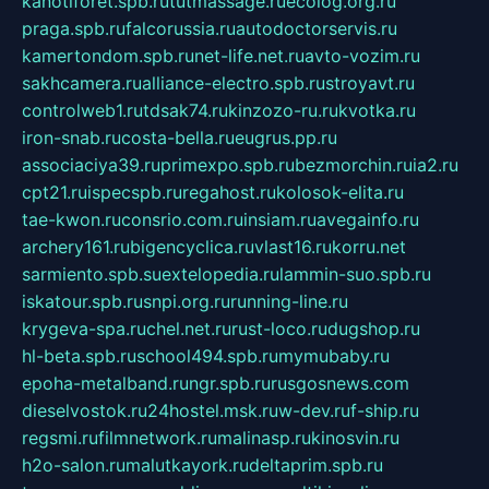
kanotiforet.spb.ru
tutmassage.ru
ecolog.org.ru
praga.spb.ru
falcorussia.ru
autodoctorservis.ru
kamertondom.spb.ru
net-life.net.ru
avto-vozim.ru
sakhcamera.ru
alliance-electro.spb.ru
stroyavt.ru
controlweb1.ru
tdsak74.ru
kinzozo-ru.ru
kvotka.ru
iron-snab.ru
costa-bella.ru
eugrus.pp.ru
associaciya39.ru
primexpo.spb.ru
bezmorchin.ru
ia2.ru
cpt21.ru
ispecspb.ru
regahost.ru
kolosok-elita.ru
tae-kwon.ru
consrio.com.ru
insiam.ru
avegainfo.ru
archery161.ru
bigencyclica.ru
vlast16.ru
korru.net
sarmiento.spb.su
extelopedia.ru
lammin-suo.spb.ru
iskatour.spb.ru
snpi.org.ru
running-line.ru
krygeva-spa.ru
chel.net.ru
rust-loco.ru
dugshop.ru
hl-beta.spb.ru
school494.spb.ru
mymubaby.ru
epoha-metalband.ru
ngr.spb.ru
rusgosnews.com
dieselvostok.ru
24hostel.msk.ru
w-dev.ru
f-ship.ru
regsmi.ru
filmnetwork.ru
malinasp.ru
kinosvin.ru
h2o-salon.ru
malutkayork.ru
deltaprim.spb.ru