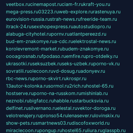
veetbox.ru
cinemapost.ru
ciam-fr.ru
kraft-you.ru
mega-press.ru
03223.ru
web-explore.ru
rastenuya.ru
eurovision-russia.ru
strah-news.ru
freeride-team.ru
itrack-24.ru
sexshopexpress.ru
autostudiopro.ru
alabuga-cityhotel.ru
pornv.ru
atlantpereezd.ru
bud-em-znakomye.ru
a-cdc.ru
elektrostal-news.ru
korolevremont-market.ru
budem-znakomye.ru
oooagrosnab.ru
fpodaso.ru
emfire.ru
pro-otdelky.ru
ukrasotki.ru
seksuzbek.ru
seks-uzbek.ru
porno-vk.ru
sovratili.ru
olecoon.ru
vd-dosug.ru
adonyev.ru
rbc-news.ru
porno-skvirt.ru
krospr.ru
13autor-kolonka.ru
sormol.ru
2rich.ru
hostel-65.ru
hostserve.ru
porno-na-russkom.ru
mishinlab.ru
neznobi.ru
bigfatcc.ru
habble.ru
starbucksvia.ru
delfinet.ru
silvernano.ru
elestal.ru
vektor-doroga.ru
velotrenajery.ru
pronso54.ru
lenasever.ru
lovinskix.ru
show-pets.ru
smartnews03.ru
discofoxworld.ru
miraclecoon.ru
pongup.ru
hostel65.ru
liura.ru
glasspb.ru