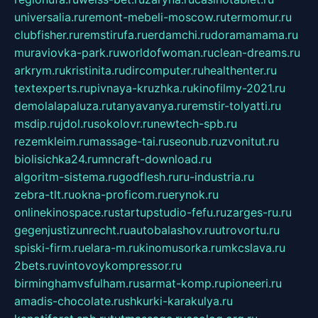
universalia.ru
remont-mebeli-moscow.ru
termomur.ru
clubfisher.ru
remstirufa.ru
erdamchi.ru
doramamama.ru
muraviovka-park.ru
worldofwoman.ru
clean-dreams.ru
arkrym.ru
kristinita.ru
dircomputer.ru
healthenter.ru
textexperts.ru
pivnaya-kruzhka.ru
kinofilmy-2021.ru
demolalapaluza.ru
tanyavanya.ru
remstir-tolyatti.ru
msdip.ru
jdol.ru
sokolovr.ru
newtech-spb.ru
rezemkleim.ru
massage-tai.ru
seonub.ru
zvonitut.ru
biolisichka24.ru
mncraft-download.ru
algoritm-sistema.ru
godflesh.ru
ru-industria.ru
zebra-tlt.ru
okna-proficom.ru
erynok.ru
onlinekinospace.ru
startupstudio-fefu.ru
zarges-ru.ru
gegenjustizunrecht.ru
autobalashov.ru
utrovortu.ru
spiski-firm.ru
elara-m.ru
kinomusorka.ru
mkcslava.ru
2bets.ru
vintovoykompressor.ru
birminghamvsfulham.ru
sarmat-komp.ru
pioneeri.ru
amadis-chocolate.ru
shkurki-karakulya.ru