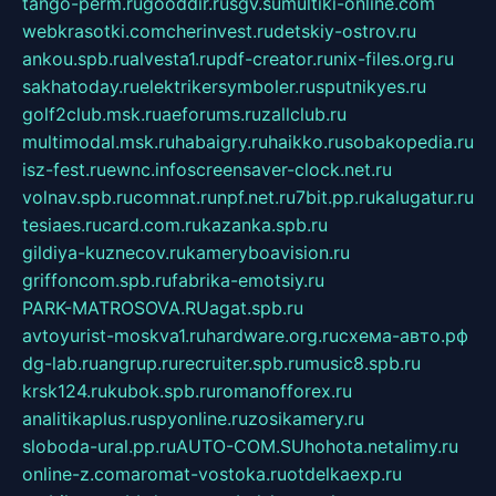
tango-perm.ru
gooddir.ru
sgv.su
multiki-online.com
webkrasotki.com
cherinvest.ru
detskiy-ostrov.ru
ankou.spb.ru
alvesta1.ru
pdf-creator.ru
nix-files.org.ru
sakhatoday.ru
elektrikersymboler.ru
sputnikyes.ru
golf2club.msk.ru
aeforums.ru
zallclub.ru
multimodal.msk.ru
habaigry.ru
haikko.ru
sobakopedia.ru
isz-fest.ru
ewnc.info
screensaver-clock.net.ru
volnav.spb.ru
comnat.ru
npf.net.ru
7bit.pp.ru
kalugatur.ru
tesiaes.ru
card.com.ru
kazanka.spb.ru
gildiya-kuznecov.ru
kameryboavision.ru
griffoncom.spb.ru
fabrika-emotsiy.ru
PARK-MATROSOVA.RU
agat.spb.ru
avtoyurist-moskva1.ru
hardware.org.ru
схема-авто.рф
dg-lab.ru
angrup.ru
recruiter.spb.ru
music8.spb.ru
krsk124.ru
kubok.spb.ru
romanofforex.ru
analitikaplus.ru
spyonline.ru
zosikamery.ru
sloboda-ural.pp.ru
AUTO-COM.SU
hohota.net
alimy.ru
online-z.com
aromat-vostoka.ru
otdelkaexp.ru