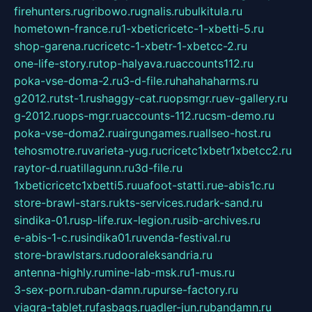
firehunters.ru
gribowo.ru
gnalis.ru
bulkitula.ru
hometown-france.ru
1-xbeticricetc-1-xbetti-5.ru
shop-garena.ru
cricetc-1-xbetr-1-xbetcc-2.ru
one-life-story.ru
top-halyava.ru
accounts112.ru
poka-vse-doma-2.ru
3-d-file.ru
hahahaharms.ru
g2012.ru
tst-1.ru
shaggy-cat.ru
opsmgr.ru
ev-gallery.ru
g-2012.ru
ops-mgr.ru
accounts-112.ru
csm-demo.ru
poka-vse-doma2.ru
airgungames.ru
allseo-host.ru
tehosmotre.ru
varieta-yug.ru
cricetc1xbetr1xbetcc2.ru
raytor-d.ru
atillagunn.ru
3d-file.ru
1xbeticricetc1xbetti5.ru
uafoot-statti.ru
e-abis1c.ru
store-brawl-stars.ru
kts-services.ru
dark-sand.ru
sindika-01.ru
sp-life.ru
x-legion.ru
sib-archives.ru
e-abis-1-c.ru
sindika01.ru
venda-festival.ru
store-brawlstars.ru
dooraleksandria.ru
antenna-highly.ru
mine-lab-msk.ru
1-mus.ru
3-sex-porn.ru
ban-damn.ru
purse-factory.ru
viagra-tablet.ru
fasbags.ru
adler-jun.ru
bandamn.ru