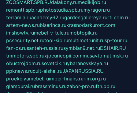
ZOOSMART.SPB.RU
dalakony.ru
medikijob.ru
remontt.spb.ru
photostudia.spb.ru
myragon.ru
terramia.ru
academy62.ru
gardengallereya.ru
rti.com.ru
artem-news.ru
biserinca.ru
krasnodarkurort.com
imshowtv.ru
mebel-v-tule.ru
mobtopik.ru
pcsecurity.net.ru
tool-sib.ru
multimetrunit.ru
sp-tour.ru
fan-cs.ru
santeh-russia.ru
symbian9.net.ru
DSHAIR.RU
tmmotors.spb.ru
xjocuricopii.com
musavtomat.msk.ru
obustrojdom.ru
sovetcik.ru
ybaranovskaya.ru
ppknews.ru
cult-alshei.ru
JAPANRUSSIA.RU
proekciyamebel.ru
imper-finans.ru
rim.org.ru
glamourai.ru
brassminus.ru
zabor-pro.ru
ftn.pp.ru
dorogoe58.ru
laimengpacker.ru
kuzova-zapchasti.ru
sageerp.ru
taxodrom.ru
dsrazvitie.ru
hardcity.net.ru
ratinghomegames.ru
topservice25.ru
gubernyan.ru
gtglasslined.ru
ii4.ru
tssport.spb.ru
andorra24.com
blackwallstreet.ru
oboimos.ru
optim-doors.com.ru
ikuch.ru
nycr.org.ru
npa21.ru
vremya-ch.spb.ru