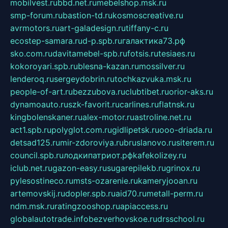
mobilvest.ru
bbd.net.ru
mebelshop.msk.ru
smp-forum.ru
bastion-td.ru
kosmoscreative.ru
avrmotors.ru
art-galadesign.ru
tiffany-c.ru
ecostep-samara.ru
d-p.spb.ru
галактика73.рф
sko.com.ru
davitamebel-spb.ru
fotsis.ru
tesiaes.ru
kokoroyari.spb.ru
blesna-kazan.ru
mossilver.ru
lenderoq.ru
sergeydobrin.ru
tochkazvuka.msk.ru
people-of-art.ru
bezzubova.ru
clubtibet.ru
orior-aks.ru
dynamoauto.ru
szk-favorit.ru
carlines.ru
flatnsk.ru
kingbolenskaner.ru
alex-motor.ru
astroline.net.ru
act1.spb.ru
polyglot.com.ru
gidlipetsk.ru
ooo-driada.ru
detsad125.ru
mir-zdoroviya.ru
bruslanovo.ru
siterem.ru
council.spb.ru
лодкипатриот.рф
kafekolizey.ru
iclub.net.ru
gazon-easy.ru
sugarepilekb.ru
grinox.ru
pylesostineco.ru
msts-ozarenie.ru
kameryjooan.ru
artemovskij.ru
dopler.spb.ru
aid70.ru
metall-perm.ru
ndm.msk.ru
ratingzooshop.ru
apiaccess.ru
globalautotrade.info
bezverhovskoe.ru
drsschool.ru