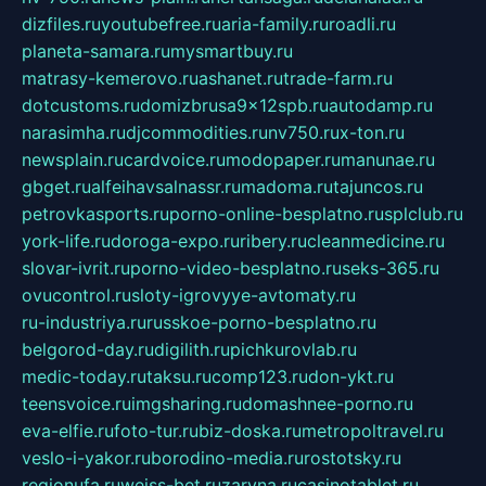
dizfiles.ru
youtubefree.ru
aria-family.ru
roadli.ru
planeta-samara.ru
mysmartbuy.ru
matrasy-kemerovo.ru
ashanet.ru
trade-farm.ru
dotcustoms.ru
domizbrusa9x12spb.ru
autodamp.ru
narasimha.ru
djcommodities.ru
nv750.ru
x-ton.ru
newsplain.ru
cardvoice.ru
modopaper.ru
manunae.ru
gbget.ru
alfeihavsalnassr.ru
madoma.ru
tajuncos.ru
petrovkasports.ru
porno-online-besplatno.ru
splclub.ru
york-life.ru
doroga-expo.ru
ribery.ru
cleanmedicine.ru
slovar-ivrit.ru
porno-video-besplatno.ru
seks-365.ru
ovucontrol.ru
sloty-igrovyye-avtomaty.ru
ru-industriya.ru
russkoe-porno-besplatno.ru
belgorod-day.ru
digilith.ru
pichkurovlab.ru
medic-today.ru
taksu.ru
comp123.ru
don-ykt.ru
teensvoice.ru
imgsharing.ru
domashnee-porno.ru
eva-elfie.ru
foto-tur.ru
biz-doska.ru
metropoltravel.ru
veslo-i-yakor.ru
borodino-media.ru
rostotsky.ru
regionufa.ru
weiss-bet.ru
zaryna.ru
casinotablet.ru