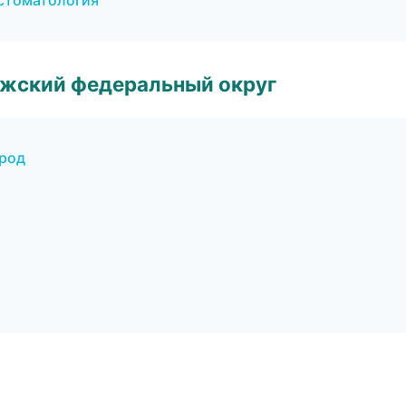
 стоматология
лжский федеральный округ
ород