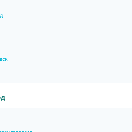
од
вск
од