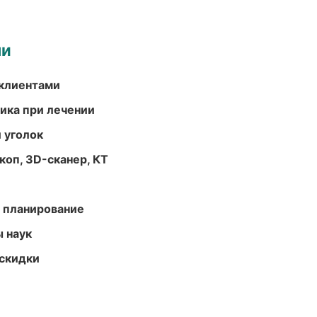
ми
 клиентами
тика при лечении
 уголок
оп, 3D-сканер, КТ
 планирование
ы наук
скидки