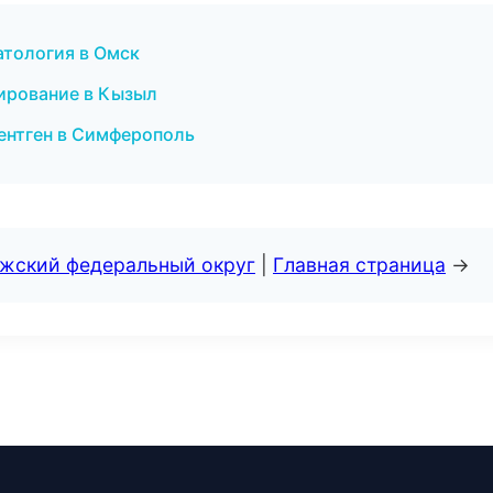
атология в Омск
зирование в Кызыл
рентген в Симферополь
лжский федеральный округ
|
Главная страница
→