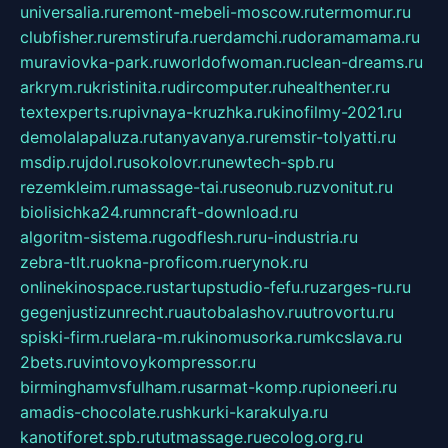
universalia.ru
remont-mebeli-moscow.ru
termomur.ru
clubfisher.ru
remstirufa.ru
erdamchi.ru
doramamama.ru
muraviovka-park.ru
worldofwoman.ru
clean-dreams.ru
arkrym.ru
kristinita.ru
dircomputer.ru
healthenter.ru
textexperts.ru
pivnaya-kruzhka.ru
kinofilmy-2021.ru
demolalapaluza.ru
tanyavanya.ru
remstir-tolyatti.ru
msdip.ru
jdol.ru
sokolovr.ru
newtech-spb.ru
rezemkleim.ru
massage-tai.ru
seonub.ru
zvonitut.ru
biolisichka24.ru
mncraft-download.ru
algoritm-sistema.ru
godflesh.ru
ru-industria.ru
zebra-tlt.ru
okna-proficom.ru
erynok.ru
onlinekinospace.ru
startupstudio-fefu.ru
zarges-ru.ru
gegenjustizunrecht.ru
autobalashov.ru
utrovortu.ru
spiski-firm.ru
elara-m.ru
kinomusorka.ru
mkcslava.ru
2bets.ru
vintovoykompressor.ru
birminghamvsfulham.ru
sarmat-komp.ru
pioneeri.ru
amadis-chocolate.ru
shkurki-karakulya.ru
kanotiforet.spb.ru
tutmassage.ru
ecolog.org.ru