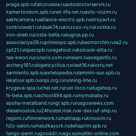
praga.spb.ru
falcorussia.ru
autodoctorservis.ru
kamertondom.spb.ru
net-life.net.ru
avto-vozim.ru
sakhcamera.ru
alliance-electro.spb.ru
stroyavt.ru
controlweb1.ru
tdsak74.ru
kinzozo-ru.ru
kvotka.ru
iron-snab.ru
costa-bella.ru
eugrus.pp.ru
associaciya39.ru
primexpo.spb.ru
bezmorchin.ru
ia2.ru
cpt21.ru
ispecspb.ru
regahost.ru
kolosok-elita.ru
tae-kwon.ru
consrio.com.ru
insiam.ru
avegainfo.ru
archery161.ru
bigencyclica.ru
vlast16.ru
korru.net
sarmiento.spb.su
extelopedia.ru
lammin-suo.spb.ru
iskatour.spb.ru
snpi.org.ru
running-line.ru
krygeva-spa.ru
chel.net.ru
rust-loco.ru
dugshop.ru
hl-beta.spb.ru
school494.spb.ru
mymubaby.ru
epoha-metalband.ru
ngr.spb.ru
rusgosnews.com
dieselvostok.ru
24hostel.msk.ru
w-dev.ru
f-ship.ru
regsmi.ru
filmnetwork.ru
malinasp.ru
kinosvin.ru
h2o-salon.ru
malutkayork.ru
deltaprim.spb.ru
tango-perm.ru
gooddir.ru
sgv.su
multiki-online.com