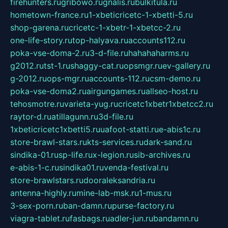
firehunters.ru
gribowo.ru
gnalis.ru
bulkitula.ru
hometown-france.ru
1-xbeticricetc-1-xbetti-5.ru
shop-garena.ru
cricetc-1-xbetr-1-xbetcc-2.ru
one-life-story.ru
top-halyava.ru
accounts112.ru
poka-vse-doma-2.ru
3-d-file.ru
hahahaharms.ru
g2012.ru
tst-1.ru
shaggy-cat.ru
opsmgr.ru
ev-gallery.ru
g-2012.ru
ops-mgr.ru
accounts-112.ru
csm-demo.ru
poka-vse-doma2.ru
airgungames.ru
allseo-host.ru
tehosmotre.ru
varieta-yug.ru
cricetc1xbetr1xbetcc2.ru
raytor-d.ru
atillagunn.ru
3d-file.ru
1xbeticricetc1xbetti5.ru
uafoot-statti.ru
e-abis1c.ru
store-brawl-stars.ru
kts-services.ru
dark-sand.ru
sindika-01.ru
sp-life.ru
x-legion.ru
sib-archives.ru
e-abis-1-c.ru
sindika01.ru
venda-festival.ru
store-brawlstars.ru
dooraleksandria.ru
antenna-highly.ru
mine-lab-msk.ru
1-mus.ru
3-sex-porn.ru
ban-damn.ru
purse-factory.ru
viagra-tablet.ru
fasbags.ru
adler-jun.ru
bandamn.ru