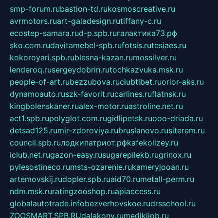
smp-forum.ru
bastion-td.ru
kosmoscreative.ru
avrmotors.ru
art-galadesign.ru
tiffany-c.ru
ecostep-samara.ru
d-p.spb.ru
галактика73.рф
sko.com.ru
davitamebel-spb.ru
fotsis.ru
tesiaes.ru
kokoroyari.spb.ru
blesna-kazan.ru
mossilver.ru
lenderoq.ru
sergeydobrin.ru
tochkazvuka.msk.ru
people-of-art.ru
bezzubova.ru
clubtibet.ru
orior-aks.ru
dynamoauto.ru
szk-favorit.ru
carlines.ru
flatnsk.ru
kingbolenskaner.ru
alex-motor.ru
astroline.net.ru
act1.spb.ru
polyglot.com.ru
gidlipetsk.ru
ooo-driada.ru
detsad125.ru
mir-zdoroviya.ru
bruslanovo.ru
siterem.ru
council.spb.ru
лодкипатриот.рф
kafekolizey.ru
iclub.net.ru
gazon-easy.ru
sugarepilekb.ru
grinox.ru
pylesostineco.ru
msts-ozarenie.ru
kameryjooan.ru
artemovskij.ru
dopler.spb.ru
aid70.ru
metall-perm.ru
ndm.msk.ru
ratingzooshop.ru
apiaccess.ru
globalautotrade.info
bezverhovskoe.ru
drsschool.ru
ZOOSMART.SPB.RU
dalakony.ru
medikijob.ru