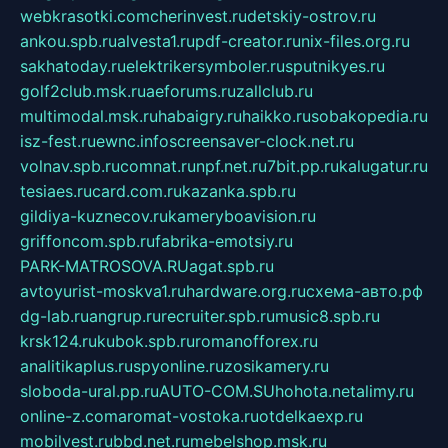
webkrasotki.com
cherinvest.ru
detskiy-ostrov.ru
ankou.spb.ru
alvesta1.ru
pdf-creator.ru
nix-files.org.ru
sakhatoday.ru
elektrikersymboler.ru
sputnikyes.ru
golf2club.msk.ru
aeforums.ru
zallclub.ru
multimodal.msk.ru
habaigry.ru
haikko.ru
sobakopedia.ru
isz-fest.ru
ewnc.info
screensaver-clock.net.ru
volnav.spb.ru
comnat.ru
npf.net.ru
7bit.pp.ru
kalugatur.ru
tesiaes.ru
card.com.ru
kazanka.spb.ru
gildiya-kuznecov.ru
kameryboavision.ru
griffoncom.spb.ru
fabrika-emotsiy.ru
PARK-MATROSOVA.RU
agat.spb.ru
avtoyurist-moskva1.ru
hardware.org.ru
схема-авто.рф
dg-lab.ru
angrup.ru
recruiter.spb.ru
music8.spb.ru
krsk124.ru
kubok.spb.ru
romanofforex.ru
analitikaplus.ru
spyonline.ru
zosikamery.ru
sloboda-ural.pp.ru
AUTO-COM.SU
hohota.net
alimy.ru
online-z.com
aromat-vostoka.ru
otdelkaexp.ru
mobilvest.ru
bbd.net.ru
mebelshop.msk.ru