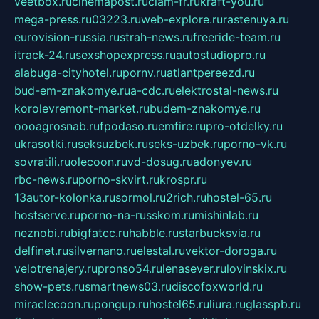
veetbox.ru
cinemapost.ru
ciam-fr.ru
kraft-you.ru
mega-press.ru
03223.ru
web-explore.ru
rastenuya.ru
eurovision-russia.ru
strah-news.ru
freeride-team.ru
itrack-24.ru
sexshopexpress.ru
autostudiopro.ru
alabuga-cityhotel.ru
pornv.ru
atlantpereezd.ru
bud-em-znakomye.ru
a-cdc.ru
elektrostal-news.ru
korolevremont-market.ru
budem-znakomye.ru
oooagrosnab.ru
fpodaso.ru
emfire.ru
pro-otdelky.ru
ukrasotki.ru
seksuzbek.ru
seks-uzbek.ru
porno-vk.ru
sovratili.ru
olecoon.ru
vd-dosug.ru
adonyev.ru
rbc-news.ru
porno-skvirt.ru
krospr.ru
13autor-kolonka.ru
sormol.ru
2rich.ru
hostel-65.ru
hostserve.ru
porno-na-russkom.ru
mishinlab.ru
neznobi.ru
bigfatcc.ru
habble.ru
starbucksvia.ru
delfinet.ru
silvernano.ru
elestal.ru
vektor-doroga.ru
velotrenajery.ru
pronso54.ru
lenasever.ru
lovinskix.ru
show-pets.ru
smartnews03.ru
discofoxworld.ru
miraclecoon.ru
pongup.ru
hostel65.ru
liura.ru
glasspb.ru