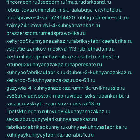
fincontech.ru
3sexporn.ru
1mus.ru
darksand.ru
rebus-toys.ru
minelab-msk.ru
alabuga-cityhotel.ru
medsprawo-4-ka.ru
2864420.ru
blagodarenie-spb.ru
zajmy24.ru
tovudyi-4-kuhnyanazakaz.ru
brazzerscom.ru
medsprawo4ka.ru
xehyroo5kuhnyanazakaz.ru
fabrikayfabrikaefabrika.ru
vskrytie-zamkov-moskva-113.ru
biletnadom.ru
zed-online.ru
pimchax.ru
brazzers-hd.ru
z-host.ru
kitubeu2kuhnyanazakaz.ru
naperekate.ru
kuhnyaofabrikaufabrik.ru
kitubeu-2-kuhnyanazakaz.ru
xehyroo-5-kuhnyanazakaz.ru
cs-68.ru
guzywia-4-kuhnyanazakaz.ru
mir-tk.ru
vlknrussia.ru
cs68.ru
vladivostok-map.ru
video-seks.ru
bankaribi.ru
raszar.ru
vskrytie-zamkov-moskva113.ru
lipetsktelecom.ru
tovudyi4kuhnyanazakaz.ru
seksuzb.ru
guzywia4kuhnyanazakaz.ru
fabrikaofabrikaokuhny.ru
kuhnyaekuhnyaafabrika.ru
kuhnyaykuhnyayfabrika.ru
e-abis1c.ru