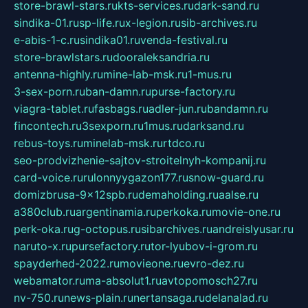
store-brawl-stars.ru
kts-services.ru
dark-sand.ru
sindika-01.ru
sp-life.ru
x-legion.ru
sib-archives.ru
e-abis-1-c.ru
sindika01.ru
venda-festival.ru
store-brawlstars.ru
dooraleksandria.ru
antenna-highly.ru
mine-lab-msk.ru
1-mus.ru
3-sex-porn.ru
ban-damn.ru
purse-factory.ru
viagra-tablet.ru
fasbags.ru
adler-jun.ru
bandamn.ru
fincontech.ru
3sexporn.ru
1mus.ru
darksand.ru
rebus-toys.ru
minelab-msk.ru
rtdco.ru
seo-prodvizhenie-sajtov-stroitelnyh-kompanij.ru
card-voice.ru
rulonnyygazon177.ru
snow-guard.ru
domizbrusa-9x12spb.ru
demaholding.ru
aalse.ru
a380club.ru
argentinamia.ru
perkoka.ru
movie-one.ru
perk-oka.ru
g-octopus.ru
sibarchives.ru
andreislyusar.ru
naruto-x.ru
pursefactory.ru
tor-lyubov-i-grom.ru
spayderhed-2022.ru
movieone.ru
evro-dez.ru
webamator.ru
ma-absolut1.ru
avtopomosch27.ru
nv-750.ru
news-plain.ru
nertansaga.ru
delanalad.ru