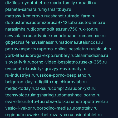
dizfiles.ru
youtubefree.ru
aria-family.ru
roadli.ru
planeta-samara.ru
mysmartbuy.ru
matrasy-kemerovo.ru
ashanet.ru
trade-farm.ru
dotcustoms.ru
domizbrusa9x12spb.ru
autodamp.ru
narasimha.ru
djcommodities.ru
nv750.ru
x-ton.ru
newsplain.ru
cardvoice.ru
modopaper.ru
manunae.ru
gbget.ru
alfeihavsalnassr.ru
madoma.ru
tajuncos.ru
petrovkasports.ru
porno-online-besplatno.ru
splclub.ru
york-life.ru
doroga-expo.ru
ribery.ru
cleanmedicine.ru
slovar-ivrit.ru
porno-video-besplatno.ru
seks-365.ru
ovucontrol.ru
sloty-igrovyye-avtomaty.ru
ru-industriya.ru
russkoe-porno-besplatno.ru
belgorod-day.ru
digilith.ru
pichkurovlab.ru
medic-today.ru
taksu.ru
comp123.ru
don-ykt.ru
teensvoice.ru
imgsharing.ru
domashnee-porno.ru
eva-elfie.ru
foto-tur.ru
biz-doska.ru
metropoltravel.ru
veslo-i-yakor.ru
borodino-media.ru
rostotsky.ru
regionufa.ru
weiss-bet.ru
zaryna.ru
casinotablet.ru