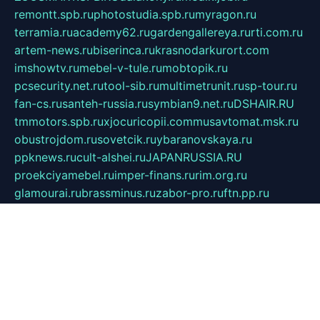
remontt.spb.ru
photostudia.spb.ru
myragon.ru
terramia.ru
academy62.ru
gardengallereya.ru
rti.com.ru
artem-news.ru
biserinca.ru
krasnodarkurort.com
imshowtv.ru
mebel-v-tule.ru
mobtopik.ru
pcsecurity.net.ru
tool-sib.ru
multimetrunit.ru
sp-tour.ru
fan-cs.ru
santeh-russia.ru
symbian9.net.ru
DSHAIR.RU
tmmotors.spb.ru
xjocuricopii.com
musavtomat.msk.ru
obustrojdom.ru
sovetcik.ru
ybaranovskaya.ru
ppknews.ru
cult-alshei.ru
JAPANRUSSIA.RU
proekciyamebel.ru
imper-finans.ru
rim.org.ru
glamourai.ru
brassminus.ru
zabor-pro.ru
ftn.pp.ru
dorogoe58.ru
laimengpacker.ru
kuzova-zapchasti.ru
sageerp.ru
taxodrom.ru
dsrazvitie.ru
hardcity.net.ru
ratinghomegames.ru
topservice25.ru
gubernyan.ru
gtglasslined.ru
ii4.ru
tssport.spb.ru
andorra24.com
blackwallstreet.ru
oboimos.ru
optim-doors.com.ru
ikuch.ru
nycr.org.ru
npa21.ru
vremya-ch.spb.ru
desert000.ru
ivtorgi.ru
ifiori.ru
catalog-statei.ru