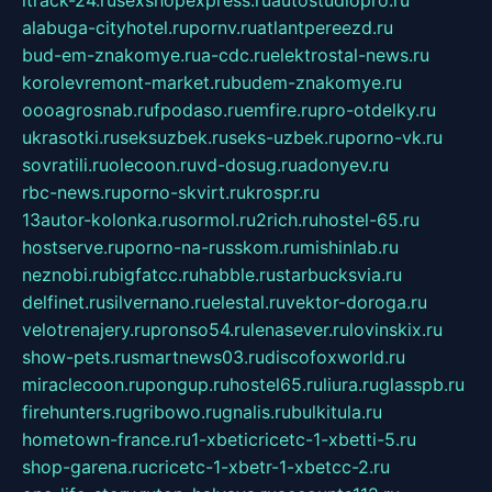
itrack-24.ru
sexshopexpress.ru
autostudiopro.ru
alabuga-cityhotel.ru
pornv.ru
atlantpereezd.ru
bud-em-znakomye.ru
a-cdc.ru
elektrostal-news.ru
korolevremont-market.ru
budem-znakomye.ru
oooagrosnab.ru
fpodaso.ru
emfire.ru
pro-otdelky.ru
ukrasotki.ru
seksuzbek.ru
seks-uzbek.ru
porno-vk.ru
sovratili.ru
olecoon.ru
vd-dosug.ru
adonyev.ru
rbc-news.ru
porno-skvirt.ru
krospr.ru
13autor-kolonka.ru
sormol.ru
2rich.ru
hostel-65.ru
hostserve.ru
porno-na-russkom.ru
mishinlab.ru
neznobi.ru
bigfatcc.ru
habble.ru
starbucksvia.ru
delfinet.ru
silvernano.ru
elestal.ru
vektor-doroga.ru
velotrenajery.ru
pronso54.ru
lenasever.ru
lovinskix.ru
show-pets.ru
smartnews03.ru
discofoxworld.ru
miraclecoon.ru
pongup.ru
hostel65.ru
liura.ru
glasspb.ru
firehunters.ru
gribowo.ru
gnalis.ru
bulkitula.ru
hometown-france.ru
1-xbeticricetc-1-xbetti-5.ru
shop-garena.ru
cricetc-1-xbetr-1-xbetcc-2.ru