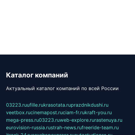
Каталог компаний
Актуальный каталог компаний по всей России
03223.ru
ufille.ru
krasotata.ru
prazdnikdushi.ru
veetbox.ru
cinemapost.ru
ciam-fr.ru
kraft-you.ru
mega-press.ru
03223.ru
web-explore.ru
rastenuya.ru
eurovision-russia.ru
strah-news.ru
freeride-team.ru